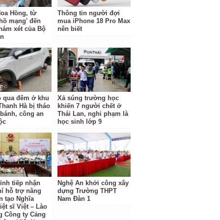
oa Hồng, từ
Thông tin người đợi
 hồ mạng' đến
mua iPhone 18 Pro Max
hám xét của Bộ
nên biết
an
ỗ qua đêm ở khu
Xả súng trường học
 Thanh Hà bị tháo
khiến 7 người chết ở
 bánh, công an
Thái Lan, nghi phạm là
ộc
học sinh lớp 9
ỉnh tiếp nhận
Nghệ An khởi công xây
hí hỗ trợ nâng
dựng Trường THPT
n tạo Nghĩa
Nam Đàn 1
iệt sĩ Việt – Lào
g Công ty Cảng