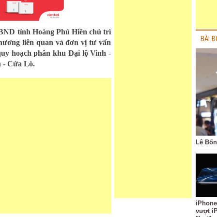
UBND tỉnh Hoàng Phú Hiền chủ trì
BÀI Đ
phương liên quan và đơn vị tư vấn
quy hoạch phân khu Đại lộ Vinh -
h - Cửa Lò.
Lê Bốn
iPhone
vượt i