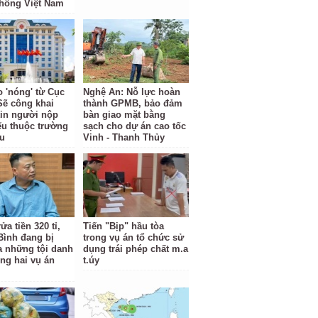
hông Việt Nam
o 'nóng' từ Cục
Nghệ An: Nỗ lực hoàn
Sẽ công khai
thành GPMB, bảo đảm
tin người nộp
bàn giao mặt bằng
ếu thuộc trường
sạch cho dự án cao tốc
u
Vinh - Thanh Thủy
ửa tiền 320 tỉ,
Tiến "Bịp" hầu tòa
Bình đang bị
trong vụ án tổ chức sử
ra những tội danh
dụng trái phép chất m.a
ong hai vụ án
t.úy