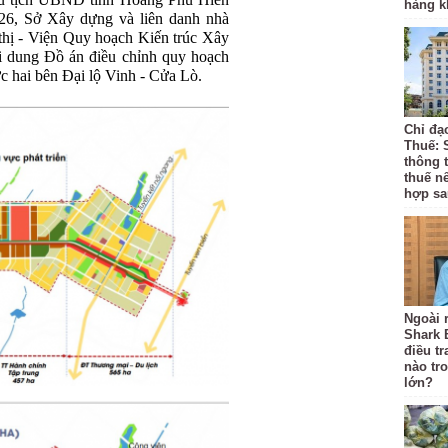
hủ tịch UBND tỉnh Hoàng Phú Hiền
hàng k
2026, Sở Xây dựng và liên danh nhà
 thị - Viện Quy hoạch Kiến trúc Xây
i dung Đồ án điều chỉnh quy hoạch
c hai bên Đại lộ Vinh - Cửa Lò.
Chỉ đạ
Thuế: 
thông 
thuế n
hợp sa
Ngoài r
Shark 
điều t
nào tr
lớn?