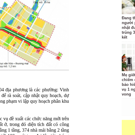
Đang t
người 
nhặt đ
trúng 3
kết
Mẹ giế
chiếm đ
bảo hi
 04 địa phương là các phường: Vinh
vụ 1 n
vong
ể rà soát, cập nhật quy hoạch, dự
trong phạm vi lập quy hoạch phân khu
ục vụ đề xuất các chức năng mới trên
t ở, trong đó diện tích đất có công
ằng 1 tầng, 374 nhà mái bằng 2 tầng