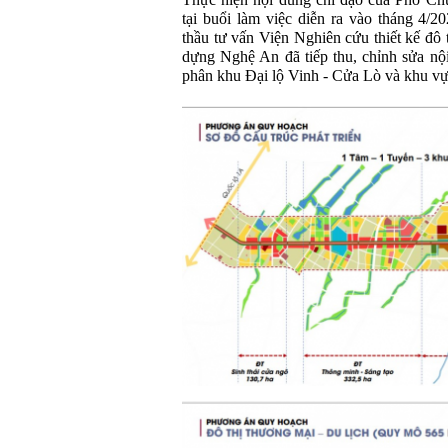
Thực hiện nội dung chỉ đạo của Phó C
tại buổi làm việc diễn ra vào tháng 4/
thầu tư vấn Viện Nghiên cứu thiết kế đô
dựng Nghệ An đã tiếp thu, chỉnh sửa nộ
phân khu Đại lộ Vinh - Cửa Lò và khu vự