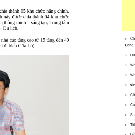
hia thành 05 khu chức năng chính.
h này được chia thành 04 khu chức
hị thông minh – sáng tạo; Trung tâm
– Du lịch.
Ch
 nhà cao tầng cao từ 15 tầng đến 40
hị đi biển Cửa Lò).
Long 
Dự
We
We
vi
Cô
Ca
Su
Ti
Lê