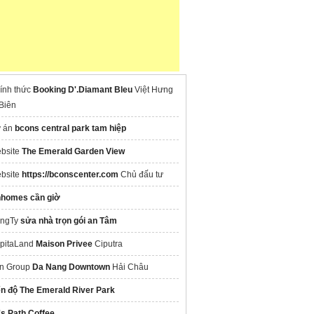
ính thức
Booking D'.Diamant Bleu
Việt Hưng
Biên
 án
bcons central park tam hiệp
bsite
The Emerald Garden View
bsite
https://bconscenter.com
Chủ đấu tư
nhomes cần giờ
ngTy
sửa nhà trọn gói an Tâm
pitaLand
Maison Privee
Ciputra
n Group
Da Nang Downtown
Hải Châu
ến độ The Emerald River Park
's Path Coffee