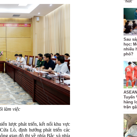
"hot"
Sau sá
học: M
nhiêu 
phó?
ASEAN 
Tuyển 
hàng lo
trận g
i làm việc
iến lược phát triển, kết nối khu vực
 Cửa Lò, định hướng phát triển các
ng gian đô thị về phía Bắc và phía