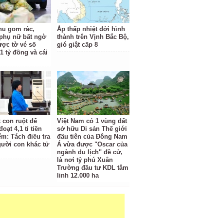
hu gom rác,
Áp thấp nhiệt đới hình
phụ nữ bất ngờ
thành trên Vịnh Bắc Bộ,
ược tờ vé số
gió giật cấp 8
1 tỷ đồng và cái
t con ruột để
Việt Nam có 1 vùng đất
oạt 4,1 tỉ tiền
sở hữu Di sản Thế giới
ểm: Tách điều tra
đầu tiên của Đông Nam
gười con khác tử
Á vừa được "Oscar của
ngành du lịch" đề cử,
là nơi tỷ phú Xuân
Trường đầu tư KDL tâm
linh 12.000 ha