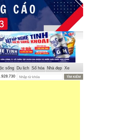
ộc sống
Du lịch
Số hóa
Nhà đẹp
Xe
8.928.730