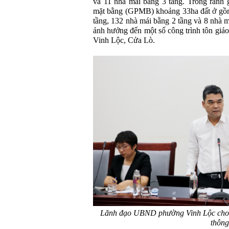
và 11 nhà mái bằng 3 tầng. Trong ranh g
mặt bằng (GPMB) khoảng 33ha đất ở gồm
tầng, 132 nhà mái bằng 2 tầng và 8 nhà 
ảnh hưởng đến một số công trình tôn giáo
Vinh Lộc, Cửa Lò.
Lãnh đạo UBND phường Vinh Lộc cho ý
thông