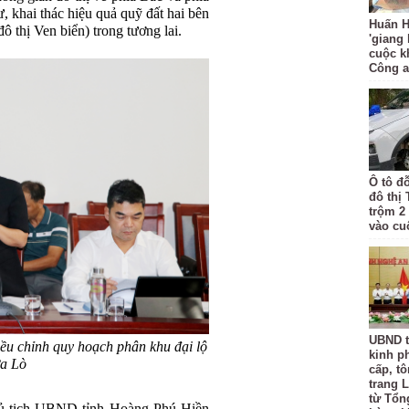
, khai thác hiệu quả quỹ đất hai bên
Huấn H
đô thị Ven biển) trong tương lai.
'giang
cuộc k
Công 
Ô tô đ
đô thị
trộm 2
vào cu
UBND t
iều chỉnh quy hoạch phân khu đại lộ
kinh p
a Lò
cấp, tô
trang L
từ Tổn