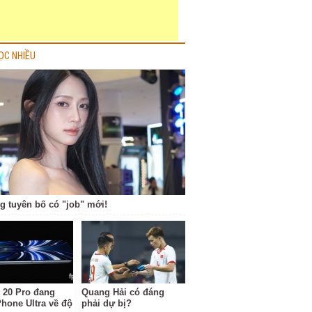
ỌC NHIỀU
g tuyên bố có "job" mới!
 20 Pro đang
Quang Hải có đáng
Phone Ultra về độ
phải dự bị?