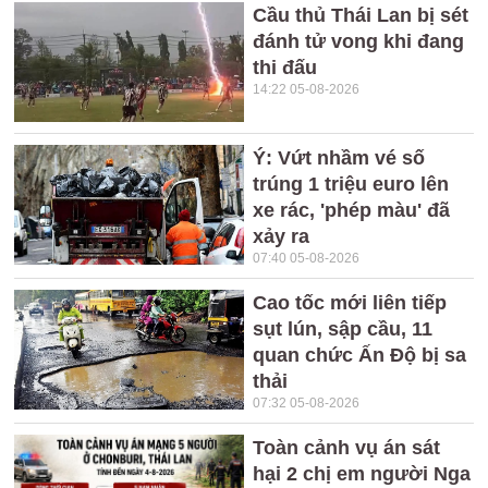
Cầu thủ Thái Lan bị sét
đánh tử vong khi đang
thi đấu
14:22 05-08-2026
Ý: Vứt nhầm vé số
trúng 1 triệu euro lên
xe rác, 'phép màu' đã
xảy ra
07:40 05-08-2026
Cao tốc mới liên tiếp
sụt lún, sập cầu, 11
quan chức Ấn Độ bị sa
thải
07:32 05-08-2026
Toàn cảnh vụ án sát
hại 2 chị em người Nga