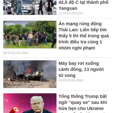
42,5 độ C tại thành phố
Yangsan
15:55 02-08-2026
Án mạng rúng động
Thái Lan: Liên tiếp tìm
thấy 5 thi thể trong quá
trình điều tra cùng 1
nhóm nghi phạm
09:43 02-08-2026
Máy bay rơi xuống
cánh đồng, 13 người
tử vong
09:00 02-08-2026
Tổng thống Trump bất
ngờ "quay xe" sau khi
hứa hẹn cho Ukraine