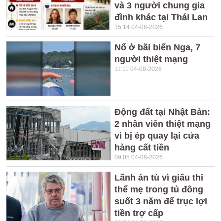
và 3 người chung gia
đình khác tại Thái Lan
15:14 04-08-2026
Nổ ở bãi biển Nga, 7
người thiệt mạng
11:11 04-08-2026
Động đất tại Nhật Bản:
2 nhân viên thiệt mạng
vì bị ép quay lại cửa
hàng cất tiền
09:05 04-08-2026
Lãnh án tù vì giấu thi
thể mẹ trong tủ đông
suốt 3 năm để trục lợi
tiền trợ cấp