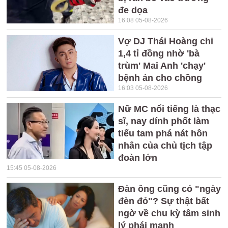
đe dọa
16:08 05-08-2026
Vợ DJ Thái Hoàng chi
1,4 tỉ đồng nhờ 'bà
trùm' Mai Anh 'chạy'
bệnh án cho chồng
16:03 05-08-2026
Nữ MC nổi tiếng là thạc
sĩ, nay dính phốt làm
tiểu tam phá nát hôn
nhân của chủ tịch tập
đoàn lớn
15:45 05-08-2026
Đàn ông cũng có "ngày
đèn đỏ"? Sự thật bất
ngờ về chu kỳ tâm sinh
lý phái mạnh