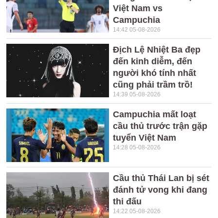
Việt Nam vs
Campuchia
14:42 05-08-2026
Địch Lệ Nhiệt Ba đẹp
đến kinh diễm, đến
người khó tính nhất
cũng phải trầm trồ!
14:39 05-08-2026
Campuchia mất loạt
cầu thủ trước trận gặp
tuyển Việt Nam
14:28 05-08-2026
Cầu thủ Thái Lan bị sét
đánh tử vong khi đang
thi đấu
14:22 05-08-2026