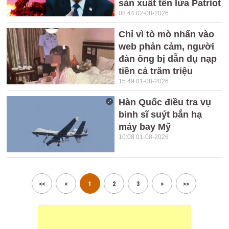
sản xuất tên lửa Patriot
08:44 02-08-2026
Chỉ vì tò mò nhấn vào
web phản cảm, người
đàn ông bị dẫn dụ nạp
tiền cả trăm triệu
15:49 01-08-2026
Hàn Quốc điều tra vụ
binh sĩ suýt bắn hạ
máy bay Mỹ
10:08 01-08-2026
<<
<
1
2
3
>
>>