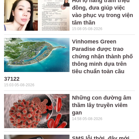
Hối lộ hàng trăm triệu
đồng, đưa giúp việc
vào phục vụ trong viện
tâm thần
15:08 05-08-2026
Vinhomes Green
Paradise được trao
chứng nhận thành phố
thông minh dựa trên
tiêu chuẩn toàn cầu
37122
15:03 05-08-2026
Những con đường âm
thầm lây truyền viêm
gan
14:58 05-08-2026
SMS lỗi thời, đây mới