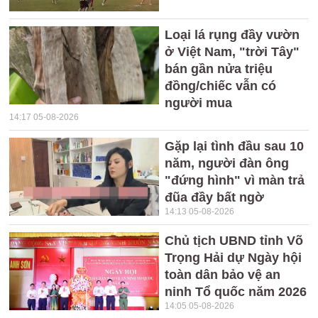
Loại lá rụng đầy vườn
ở Việt Nam, "trời Tây"
bán gần nửa triệu
đồng/chiếc vẫn có
người mua
14:17 05-08-2026
Gặp lại tình đầu sau 10
năm, người đàn ông
"đứng hình" vì màn trả
đũa đầy bất ngờ
14:13 05-08-2026
Chủ tịch UBND tỉnh Võ
Trọng Hải dự Ngày hội
toàn dân bảo vệ an
ninh Tổ quốc năm 2026
14:05 05-08-2026