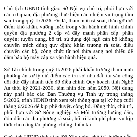
Chủ tịch UBND tỉnh giao Sở Nội vụ chủ trì, phối hợp với
các cơ quan, địa phương thực hiện các nhiệm vụ trọng tâm
sau trong quý II/2026. Đó là, tham mưu rà soát, tháo gỡ dứt
điểm khó khăn, vướng mắc trong vận hành mô hình chính
quyền địa phương 2 cấp và đẩy mạnh phân cấp, phân
quyền; tuyển dụng, bố trí, sử dụng đội ngũ cán bộ không
chuyên trách đúng quy định; khẩn trương rà soát, điều
chuyển cán bộ, công chức từ nơi thừa sang nơi thiếu để
đảm bảo bộ máy cấp xã vận hành hiệu quả.
Sở Tài chính trong quý II/2026 phải khẩn trương tham mưu
phương án xử lý dứt điểm các trụ sở, nhà đất, tài sản công
dôi dư; đẩy nhanh tiến độ điều chỉnh Quy hoạch tỉnh Nghệ
An thời kỳ 2021-2030, tầm nhìn đến năm 2050. Nội dung
này phải báo cáo Ban Thường vụ Tỉnh ủy trong tháng
5/2026, trình HĐND tỉnh xem xét thông qua tại kỳ họp cuối
tháng 6/2026 để kịp phê duyệt, công bố. Đồng thời, chủ trì,
phối hợp với Sở Nông nghiệp và Môi trường hướng dẫn,
đôn đốc các địa phương rà soát, bố trí kinh phí phục vụ kịp
thời cho công tác phòng, chống thiên tai.
Chủ tịch UBND tỉnh giao Sở Xây dựng chủ trì, hướng dẫn,