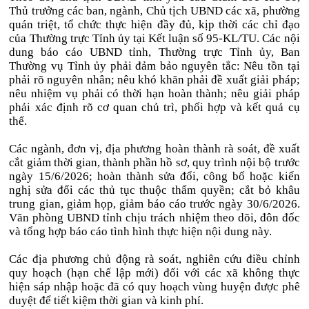
Thủ trưởng các ban, ngành, Chủ tịch UBND các xã, phường
quán triệt, tổ chức thực hiện đầy đủ, kịp thời các chỉ đạo
của Thường trực Tỉnh ủy tại Kết luận số 95-KL/TU. Các nội
dung báo cáo UBND tỉnh, Thường trực Tỉnh ủy, Ban
Thường vụ Tỉnh ủy phải đảm bảo nguyên tắc: Nêu tồn tại
phải rõ nguyên nhân; nêu khó khăn phải đề xuất giải pháp;
nêu nhiệm vụ phải có thời hạn hoàn thành; nêu giải pháp
phải xác định rõ cơ quan chủ trì, phối hợp và kết quả cụ
thể.
Các ngành, đơn vị, địa phương hoàn thành rà soát, đề xuất
cắt giảm thời gian, thành phần hồ sơ, quy trình nội bộ trước
ngày 15/6/2026; hoàn thành sửa đổi, công bố hoặc kiến
nghị sửa đổi các thủ tục thuộc thẩm quyền; cắt bỏ khâu
trung gian, giảm họp, giảm báo cáo trước ngày 30/6/2026.
Văn phòng UBND tỉnh chịu trách nhiệm theo dõi, đôn đốc
và tổng hợp báo cáo tình hình thực hiện nội dung này.
Các địa phương chủ động rà soát, nghiên cứu điều chỉnh
quy hoạch (hạn chế lập mới) đối với các xã không thực
hiện sáp nhập hoặc đã có quy hoạch vùng huyện được phê
duyệt để tiết kiệm thời gian và kinh phí.