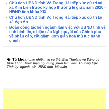
Chủ tịch UBND tỉnh Võ Trọng Hải tiếp xúc cử tri tại
xã Kim Liên trước kỳ họp thường lệ giữa năm 2026 -
HĐND tỉnh khóa XIX
Chủ tịch UBND tỉnh Võ Trọng Hải tiếp xúc cử tri tại
xã Vạn An
Đoàn công tác liên ngành làm việc với UBND tỉnh về
tình hình thực hiện các Nghị quyết của Chính phủ
về phân cấp, cắt giảm, đơn giản hoá thủ tục hành
chính
Từ khóa:
,
giao nhiệm vụ cụ thể
Ban Thường vụ Đảng ủy
,
,
,
UBND tỉnh
Thực hiện nội dung
buổi làm việc
Thường trực
,
,
,
,
Tỉnh ủy
ngành
sở
UBND tỉnh
kết luận