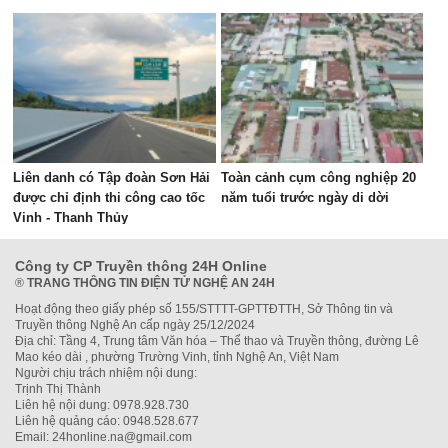
tỉnh
Liên danh có Tập đoàn Sơn Hải
Toàn cảnh cụm công nghiệp 20
được chỉ định thi công cao tốc
năm tuổi trước ngày di dời
Vinh - Thanh Thủy
Công ty CP Truyền thông 24H Online
®
TRANG THÔNG TIN ĐIỆN TỬ NGHỆ AN 24H
Hoạt động theo giấy phép số 155/STTTT-GPTTĐTTH, Sở Thông tin và
Truyền thông Nghệ An cấp ngày 25/12/2024
Địa chỉ: Tầng 4, Trung tâm Văn hóa – Thể thao và Truyền thông, đường Lê
Mao kéo dài , phường Trường Vinh, tỉnh Nghệ An, Việt Nam
Người chịu trách nhiệm nội dung:
Trịnh Thị Thành
Liên hệ nội dung: 0978.928.730
Liên hệ quảng cáo: 0948.528.677
Email: 24honline.na@gmail.com