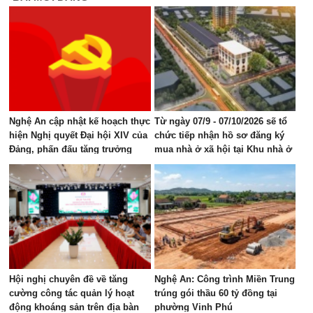
Nghệ An cập nhật kế hoạch thực
Từ ngày 07/9 - 07/10/2026 sẽ tổ
hiện Nghị quyết Đại hội XIV của
chức tiếp nhận hồ sơ đăng ký
Đảng, phấn đấu tăng trưởng
mua nhà ở xã hội tại Khu nhà ở
GRDP 11–12%/năm
Mỹ Thượng, phường Vinh Lộc
Hội nghị chuyên đề về tăng
Nghệ An: Công trình Miền Trung
cường công tác quản lý hoạt
trúng gói thầu 60 tỷ đồng tại
động khoáng sản trên địa bàn
phường Vinh Phú