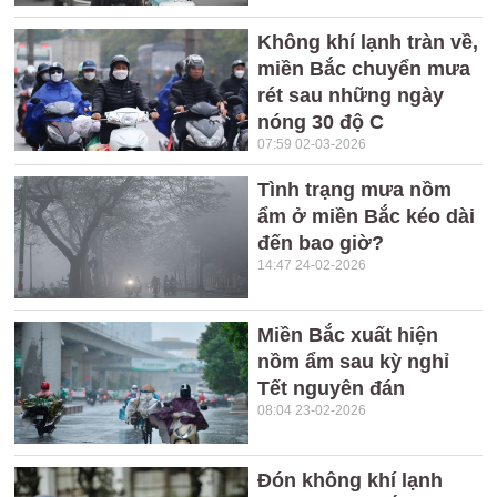
Không khí lạnh tràn về,
miền Bắc chuyển mưa
rét sau những ngày
nóng 30 độ C
07:59 02-03-2026
Tình trạng mưa nồm
ẩm ở miền Bắc kéo dài
đến bao giờ?
14:47 24-02-2026
Miền Bắc xuất hiện
nồm ẩm sau kỳ nghỉ
Tết nguyên đán
08:04 23-02-2026
Đón không khí lạnh