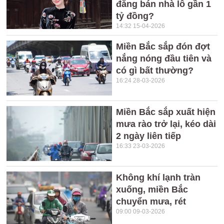
đăng bán nhà lỗ gần 1
tỷ đồng?
14:32 15-04-2026
Miền Bắc sắp đón đợt
nắng nóng đầu tiên và
có gì bất thường?
16:24 28-03-2026
Miền Bắc sắp xuất hiện
mưa rào trở lại, kéo dài
2 ngày liên tiếp
16:33 23-03-2026
Không khí lạnh tràn
xuống, miền Bắc
chuyển mưa, rét
09:00 09-03-2026