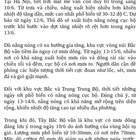
Tại Hà Nội, tiết trời mát mẻ vẫn còn duy trì trong sáng
10/6. Từ trưa và chiều, nắng xuất hiện nhiều hơn khiến
nhiệt độ tăng dần, mức cao nhất phổ biến từ 30-32 độ C. Dự
báo từ ngày 12/6, Thủ đô sẽ xuất hiện nắng nóng cục bộ
trước khi bước vào đợt tăng nhiệt rõ rệt hơn trong ngày
13/6.
Dù nắng nóng có xu hướng gia tăng, khu vực vùng núi Bắc
Bộ vẫn tiềm ẩn nguy cơ mưa dông. Từ ngày 13-15/6, nhiều
nơi có khả năng xuất hiện mưa rào và dông rải rác vào
chiều tối và đêm, cục bộ có nơi mưa to. Người dân cần đề
phòng các hiện tượng thời tiết cực đoan như lốc, sét, mưa
đá và gió giật mạnh.
Đối với khu vực Bắc và Trung Trung Bộ, thời tiết những
ngày tới phổ biến có nắng nóng cục bộ. Đáng chú ý, từ
ngày 13-14/6, nắng nóng có khả năng mở rộng trên diện
rộng, khiến nhiệt độ tăng cao tại nhiều địa phương.
Trong khi đó, Tây Bắc Bộ vẫn là khu vực có mưa dông
đáng lưu ý trong ngày 10/6 do ảnh hưởng của vùng hội tụ
gió. Lượng mưa phổ biến từ 10-30mm, có nơi trên 70mm.
Mặc dù cường độ mưa đã giảm so với những ngày trước,