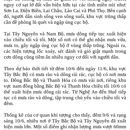
nguy cơ sạt lở đất vẫn hiện hữu tại các tỉnh miền núi như:
Sơn La, Điện Biên, Lai Châu, Lào Cai và Phú Thọ. Bên cạnh
đó, người dân sinh sống ven sông suối, khu vực trũng thấp
cần đề phòng lũ quét và ngập úng cục bộ.
Tại Tây Nguyên và Nam Bộ, mưa dông tiếp tục xuất hiện
vào chiều tối và tối. Một số nơi có thể ghi nhận mưa vừa,
mưa to, gây ngập úng cục bộ ở vùng thấp trũng. Ngoài ra,
các hiện tượng lốc xoáy, sét đánh và gió giật mạnh trong
cơn dông cũng tiềm ẩn nhiều nguy cơ đối với người dân.
Theo dự báo thời tiết từ đêm 10/6 đến ngày 11/6, khu vực
Tây Bắc Bộ có mưa rào và dông rải rác, cục bộ có nơi mưa
to. Đông Bắc Bộ và Thanh Hóa có mưa vài nơi, riêng khu
vực nam đồng bằng Bắc Bộ và Thanh Hóa chiều tối 10/6 có
thể xuất hiện mưa dông rải rác. Từ Nghệ An đến Huế tiếp
tục có mưa rào và dông, tập trung chủ yếu vào chiều tối và
đêm.
Thống kê của cơ quan khí tượng cho thấy, đêm 9/6 và rạng
sáng 10/6, nhiều nơi ở Tây Bắc Bộ và Tây Nguyên đã xuất
hiện mưa lớn. Một số điểm ghi nhận lượng mưa vượt 60mm