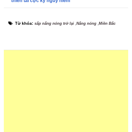
thiên tai cực kỳ nguy hiểm
Từ khóa:
,
,
sắp nắng nóng trở lại
Nắng nóng
Miền Bắc