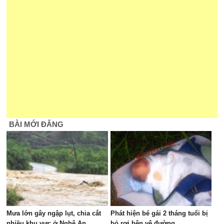
BÀI MỚI ĐĂNG
Mưa lớn gây ngập lụt, chia cắt
Phát hiện bé gái 2 tháng tuổi bị
nhiều khu vực ở Nghệ An
bỏ rơi bên vệ đường