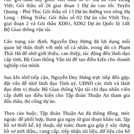
Việt; Gói thầu số 26 giai đoạn 1 Dự án cao tốc Tuyên
Quang - Phú Thọ; Gói thầu số 13 Dự án đường ven sông Hạ
Long - Đông Triều; Gói thầu số 02 Dự án cầu Vĩnh Tuy,
giai đoạn 2 và Gói thầu XD01, XD02 Dự án Quốc lộ 14E
Bộ Giao thông vận tải.
Cáo trạng xác định, Nguyễn Duy Hưng đã lợi dụng mối
quan hệ thân thiết với một số cá nhân, trong đó có Phạm
Thái Hà để nhờ giới thiệu, can thiệp, tác động đến lãnh đạo
cấp tỉnh, Bộ Giao thông Vận tải để tạo điều kiện cho doanh
nghiệp của mình.
Sau khi nhờ tiếp cận, Nguyễn Duy Hưng trực tiếp đến gặp,
đặt vấn đề nhờ lãnh đạo Tỉnh uỷ, UBND các tỉnh và lãnh
đạo đơn vị thuộc Bộ Giao thông Vận tải chỉ đạo nhân viên
cấp dưới tạo điều kiện cho Tập đoàn Thuận An tham gia
đấu thầu, thi công dự án.
Theo cáo buộc, Tập đoàn Thuận An đã thông đồng, móc
ngoặc để phối hợp, tham gia ngay từ giai đoạn khảo sát, lập
hồ sơ thiết kế, kỹ thuật, dự toán; tham gia góp ý xây dựng
hồ sơ mời thầu,; cung cấp, tiếp nhận tài liệu, dữ liệu của hồ