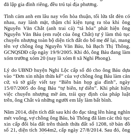
đã lập gia đình riêng, đều trú tại địa phương.
Tình cảm anh em lâu nay vốn hòa thuận, tối lửa tắt đèn có
nhau, nay lánh mặt, thậm chí kiện tụng ra tòa khi ông
Nguyễn Văn Chắt (anh trai cả) “tá hỏa” phát hiện ông
Nguyễn Văn Báu (em ruột của ông Chắt) tự ý làm thủ tục
chuyển nhượng toàn bộ diện tích đất do bố mẹ để lại, mang
tên vợ chồng ông Nguyễn Văn Báu, bà Bạch Thị Thông,
GCNQSDĐ cấp ngày 19/9/2005. Khi đó, ông Báu đang làm
xóm trưởng xóm 20 (nay là xóm 8 xã Nghi Phong).
Lý do UBND huyện Nghi Lộc cấp sổ đỏ cho ông Báu dựa
vào “Đơn xin nhận thừa kế” của vợ chồng ông Báu làm căn
cứ, và tờ giấy viết tay “Biên bản họp gia đình”, ngày
15/07/2005 do ông Báu “tự biên, tự diễn”. Khi phát hiện
việc chuyển nhượng mờ ám, trái quy định của pháp luật
trên, ông Chắt và những người em lấy làm bất bình.
Năm 2014, diện tích đất sau khi đo đạc tăng lên hàng nghìn
mét vuông, vợ chồng ông Báu, bà Thông đã làm các thủ tục
xin cấp đổi bìa đất trên thành thửa đất số 1208, tờ bản đồ
số 21, diện tích 3064m2, cấp ngày 27/8/2014. Sau đó, ông