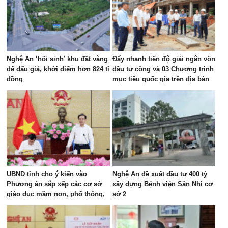
Nghệ An ‘hồi sinh’ khu đất vàng
Đẩy nhanh tiến độ giải ngân vốn
để đấu giá, khởi điểm hơn 824 tỉ
đầu tư công và 03 Chương trình
đồng
mục tiêu quốc gia trên địa bàn
các xã khu vực Tân Kỳ
UBND tỉnh cho ý kiến vào
Nghệ An đề xuất đầu tư 400 tỷ
Phương án sắp xếp các cơ sở
xây dựng Bệnh viện Sản Nhi cơ
giáo dục mầm non, phổ thông,
sở 2
giáo dục thường xuyên và giáo
dục nghề nghiệp công lập