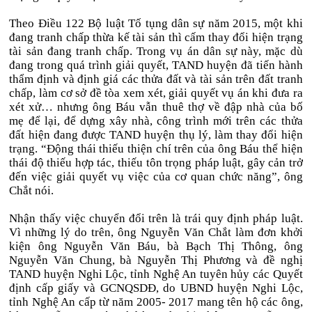
Theo Điều 122 Bộ luật Tố tụng dân sự năm 2015, một khi
đang tranh chấp thừa kế tài sản thì cấm thay đổi hiện trạng
tài sản đang tranh chấp. Trong vụ án dân sự này, mặc dù
đang trong quá trình giải quyết, TAND huyện đã tiến hành
thẩm định và định giá các thửa đất và tài sản trên đất tranh
chấp, làm cơ sở đề tòa xem xét, giải quyết vụ án khi đưa ra
xét xử… nhưng ông Báu vẫn thuê thợ về đập nhà của bố
mẹ để lại, để dựng xây nhà, công trình mới trên các thửa
đất hiện đang được TAND huyện thụ lý, làm thay đổi hiện
trạng. “Động thái thiếu thiện chí trên của ông Báu thể hiện
thái độ thiếu hợp tác, thiếu tôn trọng pháp luật, gây cản trở
đến việc giải quyết vụ việc của cơ quan chức năng”, ông
Chắt nói.
Nhận thấy việc chuyển đổi trên là trái quy định pháp luật.
Vì những lý do trên, ông Nguyễn Văn Chắt làm đơn khởi
kiện ông Nguyễn Văn Báu, bà Bạch Thị Thông, ông
Nguyễn Văn Chung, bà Nguyễn Thị Phương và đề nghị
TAND huyện Nghi Lộc, tỉnh Nghệ An tuyên hủy các Quyết
định cấp giấy và GCNQSDĐ, do UBND huyện Nghi Lộc,
tỉnh Nghệ An cấp từ năm 2005- 2017 mang tên hộ các ông,