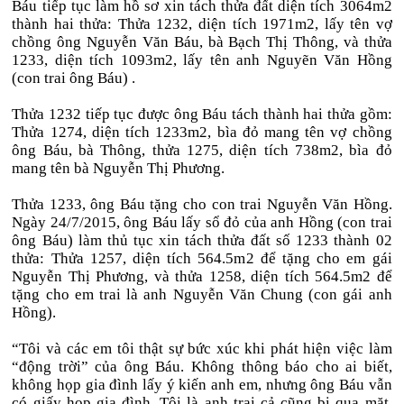
Báu tiếp tục làm hồ sơ xin tách thửa đất diện tích 3064m2
thành hai thửa: Thửa 1232, diện tích 1971m2, lấy tên vợ
chồng ông Nguyễn Văn Báu, bà Bạch Thị Thông, và thửa
1233, diện tích 1093m2, lấy tên anh Nguyẽn Văn Hồng
(con trai ông Báu) .
Thửa 1232 tiếp tục được ông Báu tách thành hai thửa gồm:
Thửa 1274, diện tích 1233m2, bìa đỏ mang tên vợ chồng
ông Báu, bà Thông, thửa 1275, diện tích 738m2, bìa đỏ
mang tên bà Nguyễn Thị Phương.
Thửa 1233, ông Báu tặng cho con trai Nguyễn Văn Hồng.
Ngày 24/7/2015, ông Báu lấy sổ đỏ của anh Hồng (con trai
ông Báu) làm thủ tục xin tách thửa đất số 1233 thành 02
thửa: Thửa 1257, diện tích 564.5m2 để tặng cho em gái
Nguyễn Thị Phương, và thửa 1258, diện tích 564.5m2 để
tặng cho em trai là anh Nguyễn Văn Chung (con gái anh
Hồng).
“Tôi và các em tôi thật sự bức xúc khi phát hiện việc làm
“động trời” của ông Báu. Không thông báo cho ai biết,
không họp gia đình lấy ý kiến anh em, nhưng ông Báu vẫn
có giấy họp gia đình. Tôi là anh trai cả cũng bị qua mặt.