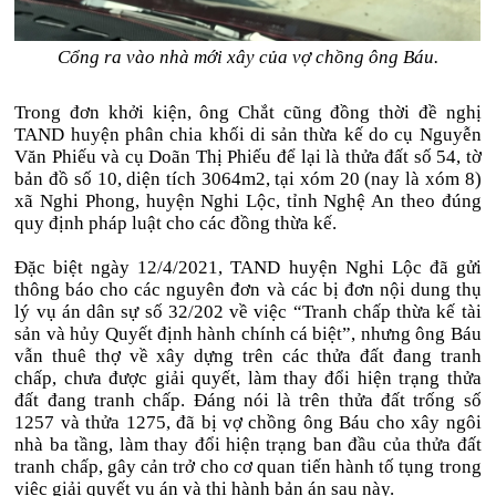
Cổng ra vào nhà mới xây của vợ chồng ông Báu.
Trong đơn khởi kiện, ông Chắt cũng đồng thời đề nghị
TAND huyện phân chia khối di sản thừa kế do cụ Nguyễn
Văn Phiếu và cụ Doãn Thị Phiếu để lại là thửa đất số 54, tờ
bản đồ số 10, diện tích 3064m2, tại xóm 20 (nay là xóm 8)
xã Nghi Phong, huyện Nghi Lộc, tỉnh Nghệ An theo đúng
quy định pháp luật cho các đồng thừa kế.
Đặc biệt ngày 12/4/2021, TAND huyện Nghi Lộc đã gửi
thông báo cho các nguyên đơn và các bị đơn nội dung thụ
lý vụ án dân sự số 32/202 về việc “Tranh chấp thừa kế tài
sản và hủy Quyết định hành chính cá biệt”, nhưng ông Báu
vẫn thuê thợ về xây dựng trên các thửa đất đang tranh
chấp, chưa được giải quyết, làm thay đổi hiện trạng thửa
đất đang tranh chấp. Đáng nói là trên thửa đất trống số
1257 và thửa 1275, đã bị vợ chồng ông Báu cho xây ngôi
nhà ba tầng, làm thay đổi hiện trạng ban đầu của thửa đất
tranh chấp, gây cản trở cho cơ quan tiến hành tố tụng trong
việc giải quyết vụ án và thi hành bản án sau này.