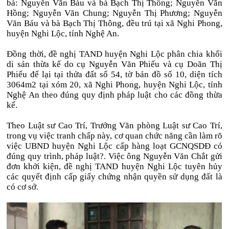
bà: Nguyễn Văn Báu và bà Bạch Thị Thông; Nguyễn Văn
Hồng; Nguyễn Văn Chung; Nguyễn Thị Phương; Nguyễn
Văn Báu và bà Bạch Thị Thông, đều trú tại xã Nghi Phong,
huyện Nghi Lộc, tỉnh Nghệ An.
Đồng thời, đề nghị TAND huyện Nghi Lộc phân chia khối
di sản thừa kế do cụ Nguyễn Văn Phiếu và cụ Doãn Thị
Phiếu để lại tại thửa đất số 54, tờ bản đồ số 10, diện tích
3064m2 tại xóm 20, xã Nghi Phong, huyện Nghi Lộc, tỉnh
Nghệ An theo đúng quy định pháp luật cho các đồng thừa
kế.
Theo Luật sư Cao Trí, Trưởng Văn phòng Luật sư Cao Trí,
trong vụ việc tranh chấp này, cơ quan chức năng cần làm rõ
việc UBND huyện Nghi Lộc cấp hàng loạt GCNQSDĐ có
đúng quy trình, pháp luật?. Việc ông Nguyễn Văn Chắt gửi
đơn khởi kiện, đề nghị TAND huyện Nghi Lộc tuyên hủy
các quyết định cấp giấy chứng nhận quyền sử dụng đất là
có cơ sở.