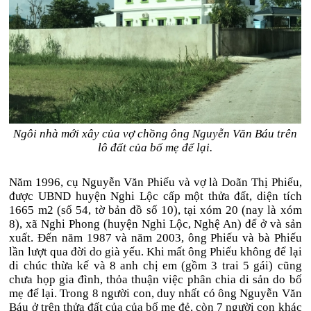
Ngôi nhà mới xây của vợ chồng ông Nguyễn Văn Báu trên
lô đất của bố mẹ để lại.
Năm 1996, cụ Nguyễn Văn Phiếu và vợ là Doãn Thị Phiếu,
được UBND huyện Nghi Lộc cấp một thửa đất, diện tích
1665 m2 (số 54, tờ bản đồ số 10), tại xóm 20 (nay là xóm
8), xã Nghi Phong (huyện Nghi Lộc, Nghệ An) để ở và sản
xuất. Đến năm 1987 và năm 2003, ông Phiếu và bà Phiếu
lần lượt qua đời do già yếu. Khi mất ông Phiếu không để lại
di chúc thừa kế và 8 anh chị em (gồm 3 trai 5 gái) cũng
chưa họp gia đình, thỏa thuận việc phân chia di sản do bố
mẹ để lại. Trong 8 người con, duy nhất có ông Nguyễn Văn
Báu ở trên thửa đất của của bố mẹ đẻ, còn 7 người con khác