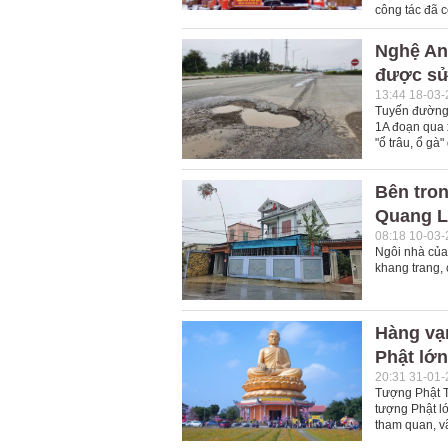
công tác đã c
Nghệ An
được sử
13:44 18-03
Tuyến đường 
1A đoạn qua 
"ổ trâu, ổ gà
Bên tro
Quang L
08:18 10-03
Ngôi nhà của
khang trang,
Hàng vạ
Phật lớ
20:31 31-01
Tượng Phật T
tượng Phật l
tham quan, v