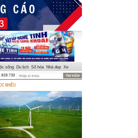
ộc sống
Du lịch
Số hóa
Nhà đẹp
Xe
8.928.730
ỌC NHIỀU