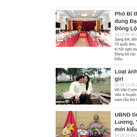
Phó Bí t
dung Đại
Đông Lộc
14:28 06-08
Sáng 6/8, đồn
Tổ quốc tỉnh,
trì hội nghị 
Đảng bộ các 
Kiều.
Loạt ảnh
girl
10:34 12-05
Hồ Văn Cường
viên ở huyện 
nam cầu thủ l
UBND tỉ
Lương, 
mới kiể
14:19 29-04