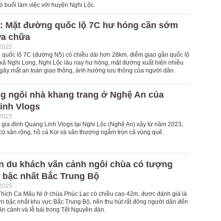
ó buổi làm việc với huyện Nghi Lộc.
: Mặt đường quốc lộ 7C hư hỏng cần sớm
a chữa
-2025
quốc lộ 7C (đường N5) có chiều dài hơn 28km, điểm giao gần quốc lộ
xã Nghi Long, Nghi Lộc lâu nay hư hỏng, mặt đường xuất hiện nhiều
" gây mất an toàn giao thông, ảnh hưởng lưu thông của người dân.
ng ngôi nhà khang trang ở Nghệ An của
inh Vlogs
-2025
 gia đình Quang Linh Vlogs tại Nghi Lộc (Nghệ An) xây từ năm 2023,
 có sân rộng, hồ cá Koi và sân thượng ngắm trọn cả vùng quê.
n du khách vãn cảnh ngôi chùa có tượng
n bậc nhất Bắc Trung Bộ
-2025
hích Ca Mâu Ni ở chùa Phúc Lạc có chiều cao 42m, được đánh giá là
ớn bậc nhất khu vực Bắc Trung Bộ, nên thu hút rất đông người dân đến
ãn cảnh và lễ bái trong Tết Nguyên đán.