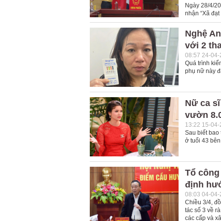
Ngày 28/4/20
nhận “Xã đạt
Nghệ An
với 2 th
08:57 24-04
Quá trình ki
phụ nữ này đ
Nữ ca s
vườn 8.0
13:22 15-04
Sau biết bao 
ở tuổi 43 bên
Tổ công 
định hư
08:03 04-04
Chiều 3/4, đ
tác số 3 về r
các cấp và x