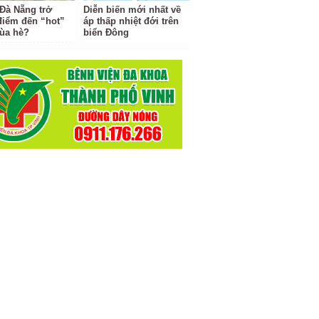
 Đà Nẵng trở
Diễn biến mới nhất về
điểm đến “hot”
áp thấp nhiệt đới trên
ùa hè?
biển Đông