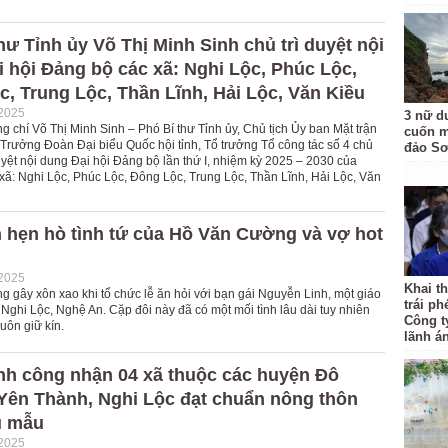
hư Tỉnh ủy Võ Thị Minh Sinh chủ trì duyệt nội
 hội Đảng bộ các xã: Nghi Lộc, Phúc Lộc,
, Trung Lộc, Thần Lĩnh, Hải Lộc, Văn Kiều
-2025
3 nữ d
g chí Võ Thị Minh Sinh – Phó Bí thư Tỉnh ủy, Chủ tịch Ủy ban Mặt trận
cuốn m
 Trưởng Đoàn Đại biểu Quốc hội tỉnh, Tổ trưởng Tổ công tác số 4 chủ
đảo Sơ
duyệt nội dung Đại hội Đảng bộ lần thứ I, nhiệm kỳ 2025 – 2030 của
xã: Nghi Lộc, Phúc Lộc, Đông Lộc, Trung Lộc, Thần Lĩnh, Hải Lộc, Văn
 hẹn hò tình tứ của Hồ Văn Cường và vợ hot
-2025
Khai th
 gây xôn xao khi tổ chức lễ ăn hỏi với bạn gái Nguyễn Linh, một giáo
trái ph
Nghi Lộc, Nghệ An. Cặp đôi này đã có một mối tình lâu dài tuy nhiên
Công t
uôn giữ kín.
lãnh á
nh công nhận 04 xã thuộc các huyện Đô
Yên Thành, Nghi Lộc đạt chuẩn nông thôn
u mẫu
-2025