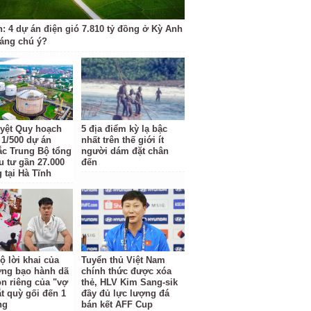
h: 4 dự án điện gió 7.810 tỷ đồng ở Kỳ Anh
đáng chú ý?
yệt Quy hoạch
5 địa điểm kỳ lạ bậc
t 1/500 dự án
nhất trên thế giới ít
c Trung Bộ tổng
người dám đặt chân
u tư gần 27.000
đến
 tại Hà Tĩnh
ộ lời khai của
Tuyển thủ Việt Nam
ợng bạo hành dã
chính thức được xóa
n riêng của "vợ
thẻ, HLV Kim Sang-sik
ắt quỳ gối đến 1
đầy đủ lực lượng đá
ng
bán kết AFF Cup