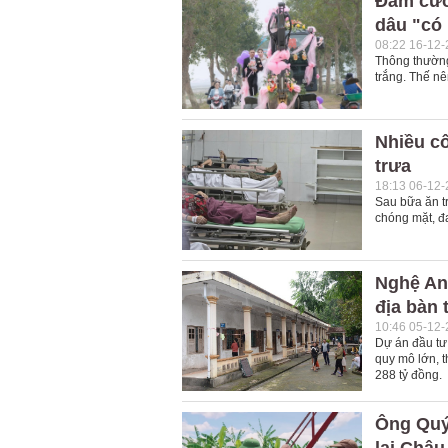
Đám cướ
dâu "có
08:22 16-12
Thông thường
trắng. Thế nê
Nhiều c
trưa
18:13 06-12
Sau bữa ăn t
chóng mặt, đ
Nghệ An 
địa bàn 
10:46 05-12
Dự án đầu tư 
quy mô lớn, t
288 tỷ đồng.
Ông Quý