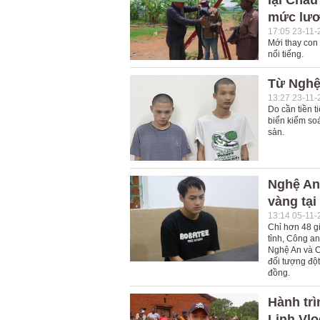
lại Châu
mức lươn
17:05 23-11-
Mới thay con
nổi tiếng.
Từ Nghệ 
13:27 23-11-
Do cần tiền 
biển kiểm soá
sản.
Nghệ An
vàng tại
13:14 05-11-
Chỉ hơn 48 gi
tỉnh, Công a
Nghệ An và C
đối tượng đột
đồng.
Hành trì
Linh Vl