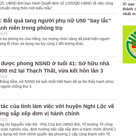
25, UBND tỉnh ban hành Quyết định số 1205/QĐ-UBND về việc công
Vì sao
 chuẩn nông thôn mới kiểu mẫu”.
thành 
nhất m
: Bắt quả tang người phụ nữ U50 "bay lắc"
anh niên trong phòng trọ
-2025
ểm tra phòng trọ của Hằng, lực lượng chức năng đã phát hiện người
ang tổ chức sử dụng ma túy cùng 2 đối tượng khác.
ĩ được phong NSND ở tuổi 41: Sở hữu nhà
00 m2 tại Thạch Thất, vừa kết hôn lần 3
-2025
thăng trầm, nữ NSND trẻ tuổi nhất Việt Nam đã lại tìm thấy hạnh phúc
 người chồng thứ 3.
tác của tỉnh làm việc với huyện Nghi Lộc về
ớng sắp xếp đơn vị hành chính
-2025
ồng chí Nguyễn Văn Đệ - Phó Chủ tịch UBND tỉnh, Tổ trưởng Tổ công
à soát, nghiên cứu, định hướng việc sắp xếp đơn vị hành chính (ĐVHC)
ây dựng mô hình chính quyền địa phương 2 cấp cùng thành viên Tổ