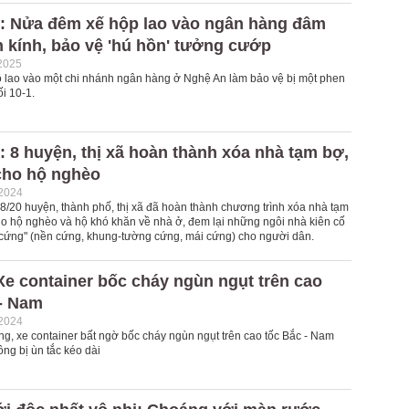
: Nửa đêm xế hộp lao vào ngân hàng đâm
 kính, bảo vệ 'hú hồn' tưởng cướp
2025
tô lao vào một chi nhánh ngân hàng ở Nghệ An làm bảo vệ bị một phen
ối 10-1.
 8 huyện, thị xã hoàn thành xóa nhà tạm bợ,
 cho hộ nghèo
-2024
 8/20 huyện, thành phố, thị xã đã hoàn thành chương trình xóa nhà tạm
cho hộ nghèo và hộ khó khăn về nhà ở, đem lại những ngôi nhà kiên cố
 cứng" (nền cứng, khung-tường cứng, mái cứng) cho người dân.
e container bốc cháy ngùn ngụt trên cao
 - Nam
-2024
ng, xe container bất ngờ bốc cháy ngùn ngụt trên cao tốc Bắc - Nam
ông bị ùn tắc kéo dài