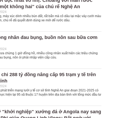
i độc nhất vô nhị: Choáng với màn rước
 một không hai" của chú rể Nghệ An
-2024
, máy xúc dính nhiều bùn đất, rất bẩn mà cô dâu lại mặc váy cưới màu
n, chú rể đã quyết định dùng xe mới để rước dâu.
ông nhân đau bụng, buồn nôn sau bữa cơm
-2024
rưa chừng 1 giờ đồng hồ, nhiều công nhân xuất hiện các triệu chứng
au bụng, nôn ói phải nhập viện cấp cứu.
chi 288 tỷ đồng nâng cấp 95 trạm y tế trên
tỉnh
-2024
phát triển mạng lưới y tế cơ sở tỉnh Nghệ An giai đoạn 2021-2025 có
hực hiện tại 95 xã thuộc 17 huyện trên địa bàn tỉnh với tổng mức đầu tư
 "khởi nghiệp" xưởng đá ở Angola nay sang