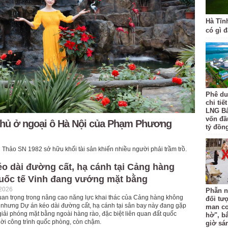
Hà Tĩn
có gì 
Phê du
chi tiế
LNG Bắ
vốn đầ
 phủ ở ngoại ô Hà Nội của Phạm Phương
tỷ đồng
hảo SN 1982 sở hữu khối tài sản khiến nhiều người phải trầm trồ.
o dài đường cất, hạ cánh tại Cảng hàng
uốc tế Vinh đang vướng mặt bằng
-2026
Phẫn n
uan trọng trong nâng cao năng lực khai thác của Cảng hàng không
đối tư
, nhưng Dự án kéo dài đường cất, hạ cánh tại sân bay này đang gặp
man co
iải phóng mặt bằng ngoài hàng rào, đặc biệt liên quan đất quốc
hờ", b
dời công trình quốc phòng, còn chậm.
giờ sá