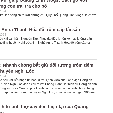
 Phi giúp Quang Linh Vlogs: Bất ngờ với
g con trai trả cho bố
2024
 trai lên sóng chưa lâu nhưng chú Quý - bố Quang Linh Vlogs đã chớm
An ra Thanh Hóa để trộm cắp tài sản
2024
tiêu xài cá nhân, Nguyễn Đức Phúc đã điều khiển xe máy không gắn
t đi từ huyện Nghi Lộc, tỉnh Nghệ An ra Thanh Hóa để trộm cắp tài
: Nhanh chóng bắt giữ đối tượng trộm tiệm
 huyện Nghi Lộc
2024
ờ sau khi tiếp nhận tin báo, dưới sự chỉ đạo của Lãnh đạo Công an
n huyện Nghi Lộc đồng chủ trì với Phòng Cảnh sát hình sự Công an tỉnh
ông an thị xã Cửa Lò phá thành công chuyên án, nhanh chóng bắt giữ
 nhập một tiệm vàng tại huyện Nghi Lộc, trộm cắp tài sản gần 300 triệu
nh từ anh thợ xây đến hiện tại của Quang
ogs