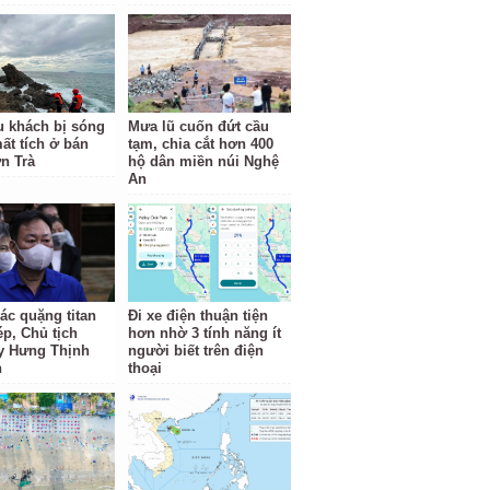
u khách bị sóng
Mưa lũ cuốn đứt cầu
ất tích ở bán
tạm, chia cắt hơn 400
n Trà
hộ dân miền núi Nghệ
An
ác quặng titan
Đi xe điện thuận tiện
ép, Chủ tịch
hơn nhờ 3 tính năng ít
y Hưng Thịnh
người biết trên điện
n
thoại