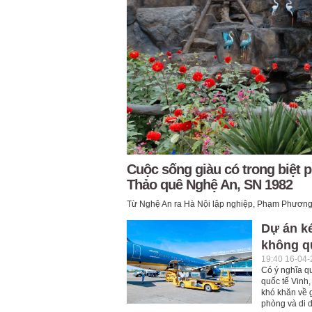
Cuộc sống giàu có trong biệt
Thảo quê Nghệ An, SN 1982
Từ Nghệ An ra Hà Nội lập nghiệp, Phạm Phương T
Dự án ké
không q
19:40 16-04
Có ý nghĩa q
quốc tế Vinh
khó khăn về g
phòng và di 