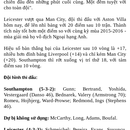
chiến đấu đến những phút cuối cùng. Một đêm tuyệt vời
cho toàn đội".
Leicester vượt qua Man City, đội thi đấu với Aston Villa
hôm nay, để lên nhì bảng với 20 điểm sau 10 trận. Thành
tích này tốt hơn một điểm so với cùng kỳ mùa 2015-2016 -
mùa giải mà họ vô địch Ngoại hạng Anh.
Hiệu số bàn thắng bại của Leicester sau 10 vòng là +17,
nhiều hơn đỉnh bảng Liverpool (+14) và chỉ kém Man City
(+20). Southampton thì rớt xuống vị trí thứ 18, với tám
điểm sau 10 vòng.
Đội hình thi đấu:
Southampton (5-3-2):
Gunn; Bertrand, Yoshida,
Vestergaard (Danso 46), Bednarek, Valery (Armstrong 70);
Romeu, Hojbjerg, Ward-Prowse; Redmond, Ings (Stephens
46).
Dự bị không sử dụng:
McCarthy, Long, Adams, Boufal.
Leicester (4-3-3):
Schmeichel; Pereira, Evans, Soyuncu,