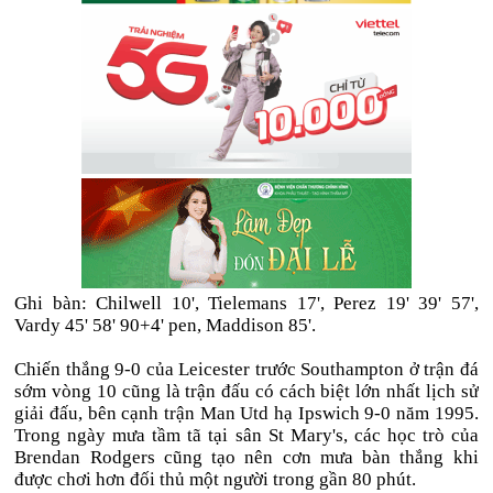
Ghi bàn: Chilwell 10', Tielemans 17', Perez 19' 39' 57',
Vardy 45' 58' 90+4' pen, Maddison 85'.
Chiến thắng 9-0 của Leicester trước Southampton ở trận đá
sớm vòng 10 cũng là trận đấu có cách biệt lớn nhất lịch sử
giải đấu, bên cạnh trận Man Utd hạ Ipswich 9-0 năm 1995.
Trong ngày mưa tầm tã tại sân St Mary's, các học trò của
Brendan Rodgers cũng tạo nên cơn mưa bàn thắng khi
được chơi hơn đối thủ một người trong gần 80 phút.