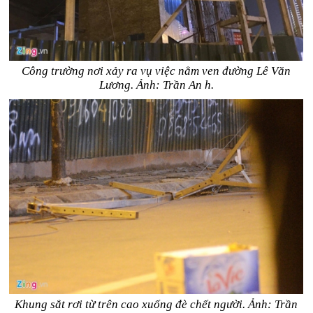
Công trường nơi xảy ra vụ việc nằm ven đường Lê Văn
Lương. Ảnh: Trần An h.
Khung sắt rơi từ trên cao xuống đè chết người. Ảnh: Trần