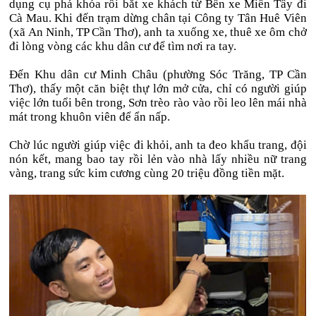
dụng cụ phá khóa rồi bắt xe khách từ Bến xe Miền Tây đi
Cà Mau. Khi đến trạm dừng chân tại Công ty Tân Huê Viên
(xã An Ninh, TP Cần Thơ), anh ta xuống xe, thuê xe ôm chở
đi lòng vòng các khu dân cư để tìm nơi ra tay.
Đến Khu dân cư Minh Châu (phường Sóc Trăng, TP Cần
Thơ), thấy một căn biệt thự lớn mở cửa, chỉ có người giúp
việc lớn tuổi bên trong, Sơn trèo rào vào rồi leo lên mái nhà
mát trong khuôn viên để ẩn nấp.
Chờ lúc người giúp việc đi khỏi, anh ta đeo khẩu trang, đội
nón kết, mang bao tay rồi lẻn vào nhà lấy nhiều nữ trang
vàng, trang sức kim cương cùng 20 triệu đồng tiền mặt.