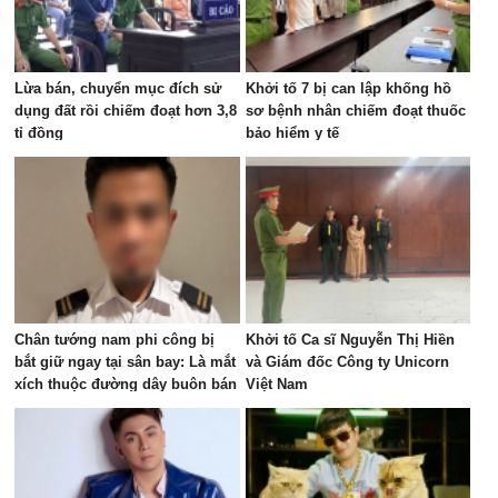
Lừa bán, chuyển mục đích sử
Khởi tố 7 bị can lập khống hồ
dụng đất rồi chiếm đoạt hơn 3,8
sơ bệnh nhân chiếm đoạt thuốc
tỉ đồng
bảo hiểm y tế
Chân tướng nam phi công bị
Khởi tố Ca sĩ Nguyễn Thị Hiền
bắt giữ ngay tại sân bay: Là mắt
và Giám đốc Công ty Unicorn
xích thuộc đường dây buôn bán
Việt Nam
ma túy quốc tế