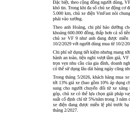
Đặc biệt, theo cộng đồng người dùng, VF
khó tin. Trong khi đa số chủ xe động cơ đ
5.000 km, chủ xe điện VinFast nói chun
phải vào xưởng.
Theo anh Hoàng, chi phí bảo dưỡng ch
khoảng 600.000 đồng, thấp hơn cả số tiề
chủ xe VF 9 như anh đang được miễn ph
10/2/2029 với người dùng mua từ 10/2/20
Chi phí sử dụng tiết kiệm nhưng mang tới
hành an toàn, tiện nghi vượt tầm giá, V
trọn vẹn nhu cầu của gia đình, doanh ng
có thể sử dụng lâu dài hàng ngày cũng như
Trong tháng 5/2026, khách hàng mua xe 
tới 13% giá xe (bao gồm 10% áp dụng ch
sung cho người chuyển đổi từ xe xăng 
góp, chủ xe có thể lựa chọn giải pháp va
suất cố định chỉ từ 5%/năm trong 3 năm đ
xe điện đang được miễn lệ phí trước bạ
tháng 2/2027.