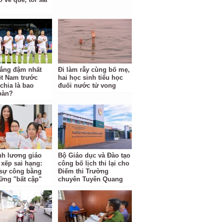
hắng đậm nhất
Đi làm rẫy cùng bố mẹ,
ệt Nam trước
hai học sinh tiểu học
hia là bao
đuối nước tử vong
bàn?
ĩnh lương giáo
Bộ Giáo dục và Đào tạo
 xếp sai hạng:
công bố lịch thi lại cho
i sự công bằng
Điểm thi Trường
ững "bất cập"
chuyên Tuyên Quang