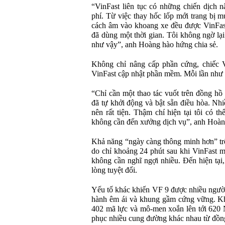
“VinFast liên tục có những chiến dịch 
phí. Từ việc thay hốc lốp mới trang bị m
cách âm vào khoang xe đều được VinFas
đã dùng một thời gian. Tôi không ngờ lạ
như vậy”, anh Hoàng hào hứng chia sẻ.
Không chỉ nâng cấp phần cứng, chiếc 
VinFast cập nhật phần mềm. Mỗi lần như v
“Chỉ cần một thao tác vuốt trên đồng hồ
đã tự khởi động và bật sẵn điều hòa. Nhi
nên rất tiện. Thậm chí hiện tại tôi có 
không cần đến xưởng dịch vụ”, anh Hoàn
Khả năng “ngày càng thông minh hơn” tr
do chỉ khoảng 24 phút sau khi VinFast
không cần nghĩ ngợi nhiều. Đến hiện tại
lòng tuyệt đối.
Yếu tố khác khiến VF 9 được nhiều người
hành êm ái và khung gầm cứng vững. Khố
402 mã lực và mô-men xoắn lên tới 620 
phục nhiều cung đường khác nhau từ đồng