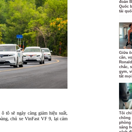
đoàn B
Quốc bị
tài quố
Giữa ồ
cân, v
Ronald
chắc, 
gym, v
tắt mọi
 ô tô sẽ ngày càng giảm hiệu suất,
Tôi ch
chồng 
àng, chủ xe VinFast VF 9, lại cảm
phòng 
sáng h
xách đồ