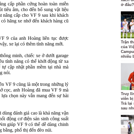
nâng cấp phần cứng hoàn toàn miễn
ở đâu?
út tiêu âm, cho đến bổ sung vật liệu
t nâng cấp cho VF 9 sau khi khách
i có hãng xe nhớ đến khách hàng cũ
VF 9 của anh Hoàng liên tục được
Trận t
ậy, xe lại có thêm tính năng mới.
của Vi
Campuc
 thông minh, chiếc xe ở dưới garage
nhiêu 
ều tính năng có thể khởi động từ xa
thể tự cập nhật phần mềm tại nhà mà
g nói.
ên VF 9 cũng là một trong những lý
 mở cọc, anh Hoàng đã mua VF 9 mà
Truy l
, lựa chọn này vẫn mang đến sự hài
viên bị
Trả lạ
sau nh
 dùng đánh giá cao là khả năng vận
i động cơ điện sản sinh công suất
Nm giúp VF 9 có thể dễ dàng chinh
 bằng, phố thị đến đèo núi.