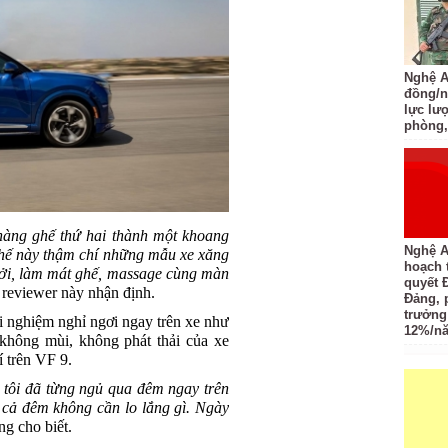
Nghệ An
đồng/n
lực lượ
phòng,
hàng ghế thứ hai thành một khoang
Nghệ A
ghế này thậm chí những mẫu xe xăng
hoạch 
ưởi, làm mát ghế, massage cùng màn
quyết 
, reviewer này nhận định.
Đảng, 
trưởng
i nghiệm nghỉ ngơi ngay trên xe như
12%/n
không mùi, không phát thải của xe
í trên VF 9.
h tôi đã từng ngủ qua đêm ngay trên
ủ cả đêm không cần lo lắng gì. Ngày
ng cho biết.