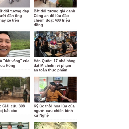
ữ đối tượng đạp
Bắt đối tượng giả danh
ười đàn ông
Công an để lừa đảo
hạy xe trên
chiếm đoạt 400 triệu
đồng
à "dát vàng" của
Hàn Quốc: 17 nhà hàng
Hoa Hồng
đạt Michelin vi phạm
an toàn thực phẩm
: Giải cứu 308
Ký ức thời hoa lửa của
bị bắt cóc
người cựu chiến binh
xứ Nghệ