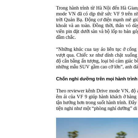
Trong hành trình từ Hà Nội đến Hà Gian
mode VN đã có dịp thử sức VF 9 trên n
trời Quản Bạ. Động cơ điện mạnh mẽ giú
khoát và an toàn. Đồng thời, thân vỏ dà
viên pin đặt dưới sàn và bộ lốp to bản g
đầm chắc.
“Những khúc cua tay áo liên tục ở cổng
vượt qua. Chiếc xe như dính chặt xuống
độ cân bằng ấn tượng, loại bỏ cảm giác 
những mẫu SUV gầm cao cỡ lớn”, anh đá
Chốn nghỉ dưỡng trên mọi hành trình
Theo reviewer kênh Drive mode VN, độ a
êm ái của VF 9 giúp hành khách ở hàng g
tận hưởng hơn trong suốt hành trình. Đây
tiện nghi như một “phòng nghỉ dưỡng” di