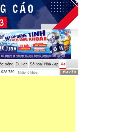
ộc sống
Du lịch
Số hóa
Nhà đẹp
Xe
8.928.730