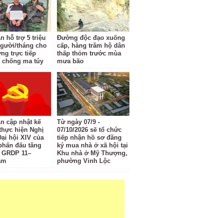
 hỗ trợ 5 triệu
Đường độc đạo xuống
gười/tháng cho
cấp, hàng trăm hộ dân
ng trực tiếp
thấp thỏm trước mùa
 chống ma túy
mưa bão
n cập nhật kế
Từ ngày 07/9 -
thực hiện Nghị
07/10/2026 sẽ tổ chức
Đại hội XIV của
tiếp nhận hồ sơ đăng
phấn đấu tăng
ký mua nhà ở xã hội tại
 GRDP 11–
Khu nhà ở Mỹ Thượng,
ăm
phường Vinh Lộc