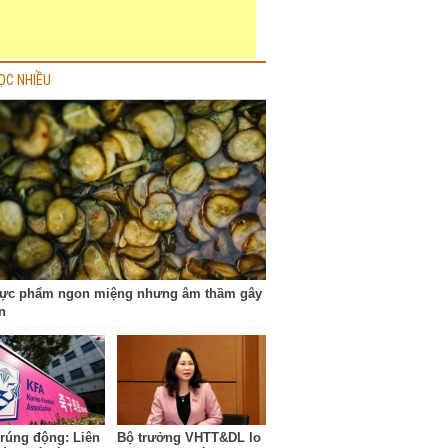
ỌC NHIỀU
hực phẩm ngon miệng nhưng âm thầm gây
n
 rúng động: Liên
Bộ trưởng VHTT&DL lo