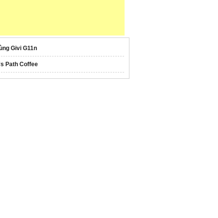
ùng Givi G11n
's Path Coffee