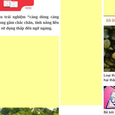
n trải nghiệm “càng dùng càng
BÀI Đ
ung gầm chắc chắn, tính năng liên
hí sử dụng thấp đến ngỡ ngàng.
Loại t
hại thậ
Bê bối