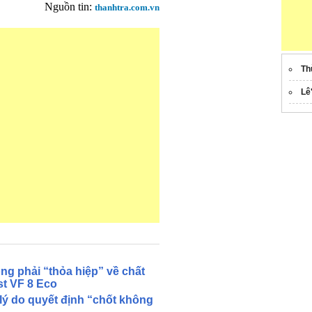
Nguồn tin:
thanhtra.com.vn
Th
Lê
g phải “thỏa hiệp” về chất
t VF 8 Eco
ộ lý do quyết định “chốt không