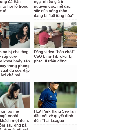
óng đá Hàn
ngại nhiều giá trị
 tố hối lộ trọng
nguyên gốc, nét đặc
c tế
sắc của nông thôn
đang bị "bê tông hóa"
n ào bị chê tăng
Đăng video "báo chốt"
ợ sắp cưới
CSGT, nữ TikToker bị
o khoe body săn
phạt 10 triệu đồng
sexy trong phòng
isual đủ sức dập
 lời chê bai
ỉ xin bố mẹ
HLV Park Hang Seo lần
ngủ ngoài
đầu nói về quyết định
khách một đêm,
đến Thai League
ôm sau ông bà
 về quê, tôi sai