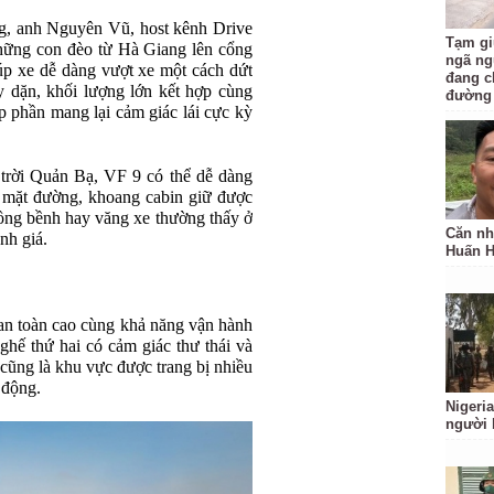
g, anh Nguyên Vũ, host kênh Drive
Tạm gi
hững con đèo từ Hà Giang lên cổng
ngã ng
p xe dễ dàng vượt xe một cách dứt
đang c
y dặn, khối lượng lớn kết hợp cùng
đường
óp phần mang lại cảm giác lái cực kỳ
 trời Quản Bạ, VF 9 có thể dễ dàng
 mặt đường, khoang cabin giữ được
bồng bềnh hay văng xe thường thấy ở
Căn nh
nh giá.
Huấn 
n toàn cao cùng khả năng vận hành
hế thứ hai có cảm giác thư thái và
 cũng là khu vực được trang bị nhiều
 động.
Nigeria
người 