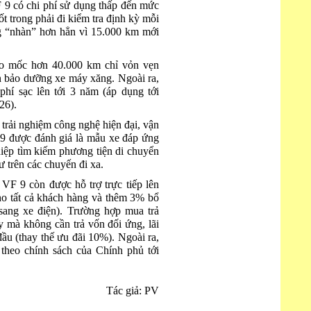
 9 có chi phí sử dụng thấp đến mức
ốt trong phải đi kiểm tra định kỳ mỗi
g “nhàn” hơn hẳn vì 15.000 km mới
o mốc hơn 40.000 km chỉ vỏn vẹn
n bảo dưỡng xe máy xăng. Ngoài ra,
í sạc lên tới 3 năm (áp dụng tới
26).
 trải nghiệm công nghệ hiện đại, vận
F 9 được đánh giá là mẫu xe đáp ứng
hiệp tìm kiếm phương tiện di chuyển
 trên các chuyến đi xa.
VF 9 còn được hỗ trợ trực tiếp lên
o tất cả khách hàng và thêm 3% bổ
sang xe điện). Trường hợp mua trả
y mà không cần trả vốn đối ứng, lãi
ầu (thay thế ưu đãi 10%). Ngoài ra,
 theo chính sách của Chính phủ tới
Tác giả: PV