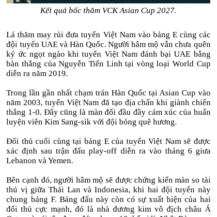
Kết quả bốc thăm VCK Asian Cup 2027.
Lá thăm may rủi đưa tuyển Việt Nam vào bảng E cùng các
đội tuyển UAE và Hàn Quốc. Người hâm mộ vẫn chưa quên
ký ức ngọt ngào khi tuyển Việt Nam đánh bại UAE bằng
bàn thắng của Nguyễn Tiến Linh tại vòng loại World Cup
diễn ra năm 2019.
Trong lần gần nhất chạm trán Hàn Quốc tại Asian Cup vào
năm 2003, tuyển Việt Nam đã tạo địa chấn khi giành chiến
thắng 1-0. Đây cũng là màn đối đầu đầy cảm xúc của huấn
luyện viên Kim Sang-sik với đội bóng quê hương.
Đối thủ cuối cùng tại bảng E của tuyển Việt Nam sẽ được
xác định sau trận đấu play-off diễn ra vào tháng 6 giưa
Lebanon và Yemen.
Bên cạnh đó, người hâm mộ sẽ được chứng kiến màn so tài
thú vị giữa Thái Lan và Indonesia, khi hai đội tuyển này
chung bảng F. Bảng đấu này còn có sự xuất hiện của hai
đối thủ cực mạnh, đó là nhà đương kim vô địch châu Á