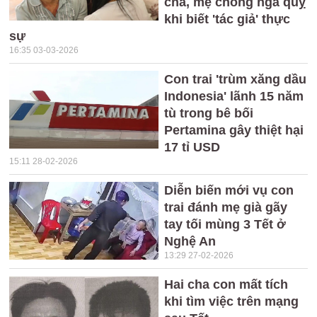
cha, mẹ chồng ngã quỵ
khi biết 'tác giả' thực
sự
16:35 03-03-2026
Con trai 'trùm xăng dầu
Indonesia' lãnh 15 năm
tù trong bê bối
Pertamina gây thiệt hại
17 tỉ USD
15:11 28-02-2026
Diễn biến mới vụ con
trai đánh mẹ già gãy
tay tối mùng 3 Tết ở
Nghệ An
13:29 27-02-2026
Hai cha con mất tích
khi tìm việc trên mạng