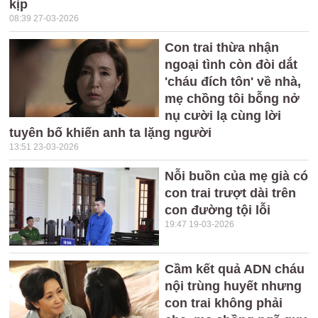
kịp
08:39 27-03-2026
Con trai thừa nhận
ngoại tình còn đòi dắt
'cháu đích tôn' về nhà,
mẹ chồng tôi bỗng nở
nụ cười lạ cùng lời
tuyên bố khiến anh ta lặng người
13:51 23-03-2026
Nỗi buồn của mẹ già có
con trai trượt dài trên
con đường tội lỗi
19:47 19-03-2026
Cầm kết quả ADN cháu
nội trùng huyết nhưng
con trai không phải