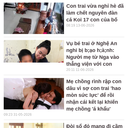
Con trai vừa nghỉ hè đã
làm chết nguyên đàn
cá Koi 17 con của bố
08:19 13-06-2026
Vụ bé trai ở Nghệ An
nghi bị b;ạo h;à;nh:
Người mẹ từ Nga vào
thẳng viện với con
20:11 11-06-2026
Mẹ chồng rình rập con
dâu vì sợ con trai 'hao
mòn sức lực' để rồi
nhận cái kết lại khiến
mẹ chồng 'á khẩu'
09:23 31-05-2026
Đòi sổ đỏ mang đi cầm