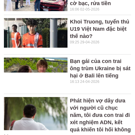
cờ bạc, rửa tiền
16:06 02-05-2026
Khoi Truong, tuyển thủ
U19 Việt Nam đặc biệt
thế nào?
09:25 29-04-2026
Bạn gái của con trai
ông trùm Ukraine bị sát
hại ở Bali lên tiếng
16:13 24-04-2026
Phát hiện vợ dây dưa
với người cũ chục
năm, tôi đưa con trai đi
xét nghiệm ADN, kết
quả khiến tôi hối không