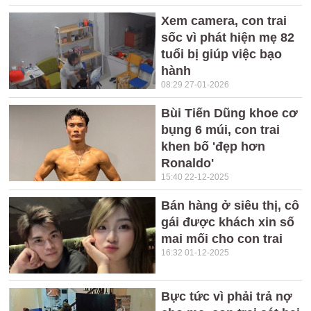
Xem camera, con trai
sốc vì phát hiện mẹ 82
tuổi bị giúp việc bạo
hành
08:29 27-01-2026
Bùi Tiến Dũng khoe cơ
bụng 6 múi, con trai
khen bố 'đẹp hơn
Ronaldo'
15:40 22-12-2025
Bán hàng ở siêu thị, cô
gái được khách xin số
mai mối cho con trai
16:32 01-12-2025
Bực tức vì phải trả nợ