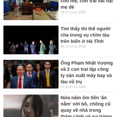
cho mẹ, con trai sát hại
mẹ đẻ
16:27 21-11-2025
Tìm thấy thi thể người
cha trong vụ chìm tàu
trên biển ở Hà Tĩnh
06:12 12-11-2025
Ông Phạm Nhật Vượng
và 2 con trai lập công
ty sản xuất máy bay và
tàu vũ trụ
07:26 07-11-2025
Nửa năm ôm tiền 'ăn
nằm' với bồ, chồng cũ
quay về nhà trong
thảm cảnh và sự trừng