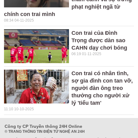
phạt nghiệt ngã từ
chính con trai mình
08:34 04-11-2025
Con trai của Đình
Trọng được dàn sao
CAHN dạy chơi bóng
06:19 01-11-2025
Con trai có nhân tình,
sợ gia đình con tan vỡ,
người đàn ông treo
thưởng cho người xử
lý 'tiểu tam'
11:10 10-10-2025
Công ty CP Truyền thông 24H Online
®
TRANG THÔNG TIN ĐIỆN TỬ NGHỆ AN 24H