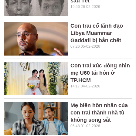
sau Tết
19:56 26-02-2026
Con trai cố lãnh đạo
Libya Muammar
Gaddafi bị bắn chết
07:26 05-02-2026
Con trai xúc động nhìn
mẹ U60 tái hôn ở
TP.HCM
14:17 04-02-2026
Mẹ biến hôn nhân của
con trai thành nhà tù
không song sắt
06:48 01-02-2026