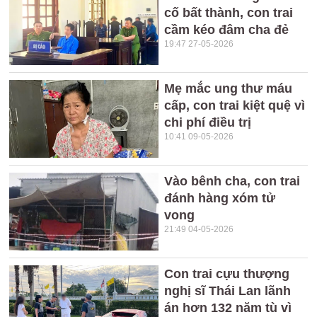
cố bất thành, con trai
cầm kéo đâm cha đẻ
19:47 27-05-2026
Mẹ mắc ung thư máu
cấp, con trai kiệt quệ vì
chi phí điều trị
10:41 09-05-2026
Vào bênh cha, con trai
đánh hàng xóm tử
vong
21:49 04-05-2026
Con trai cựu thượng
nghị sĩ Thái Lan lãnh
án hơn 132 năm tù vì