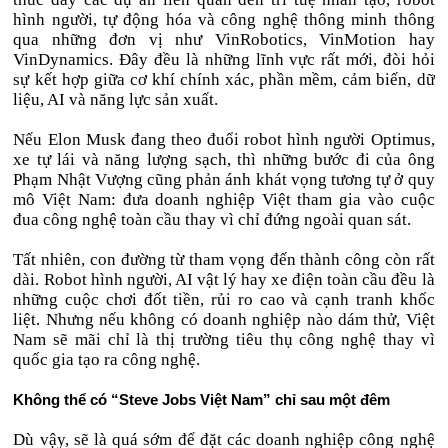
hình người, tự động hóa và công nghệ thông minh thông
qua những đơn vị như VinRobotics, VinMotion hay
VinDynamics. Đây đều là những lĩnh vực rất mới, đòi hỏi
sự kết hợp giữa cơ khí chính xác, phần mềm, cảm biến, dữ
liệu, AI và năng lực sản xuất.
Nếu Elon Musk đang theo đuổi robot hình người Optimus,
xe tự lái và năng lượng sạch, thì những bước đi của ông
Phạm Nhật Vượng cũng phản ánh khát vọng tương tự ở quy
mô Việt Nam: đưa doanh nghiệp Việt tham gia vào cuộc
đua công nghệ toàn cầu thay vì chỉ đứng ngoài quan sát.
Tất nhiên, con đường từ tham vọng đến thành công còn rất
dài. Robot hình người, AI vật lý hay xe điện toàn cầu đều là
những cuộc chơi đốt tiền, rủi ro cao và cạnh tranh khốc
liệt. Nhưng nếu không có doanh nghiệp nào dám thử, Việt
Nam sẽ mãi chỉ là thị trường tiêu thụ công nghệ thay vì
quốc gia tạo ra công nghệ.
Không thể có “Steve Jobs Việt Nam” chỉ sau một đêm
Dù vậy, sẽ là quá sớm để đặt các doanh nghiệp công nghệ