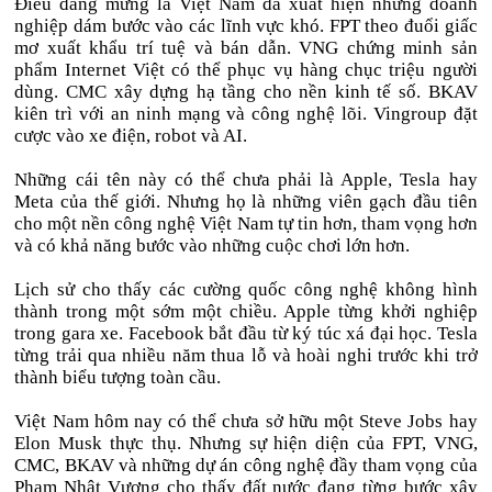
Điều đáng mừng là Việt Nam đã xuất hiện những doanh
nghiệp dám bước vào các lĩnh vực khó. FPT theo đuổi giấc
mơ xuất khẩu trí tuệ và bán dẫn. VNG chứng minh sản
phẩm Internet Việt có thể phục vụ hàng chục triệu người
dùng. CMC xây dựng hạ tầng cho nền kinh tế số. BKAV
kiên trì với an ninh mạng và công nghệ lõi. Vingroup đặt
cược vào xe điện, robot và AI.
Những cái tên này có thể chưa phải là Apple, Tesla hay
Meta của thế giới. Nhưng họ là những viên gạch đầu tiên
cho một nền công nghệ Việt Nam tự tin hơn, tham vọng hơn
và có khả năng bước vào những cuộc chơi lớn hơn.
Lịch sử cho thấy các cường quốc công nghệ không hình
thành trong một sớm một chiều. Apple từng khởi nghiệp
trong gara xe. Facebook bắt đầu từ ký túc xá đại học. Tesla
từng trải qua nhiều năm thua lỗ và hoài nghi trước khi trở
thành biểu tượng toàn cầu.
Việt Nam hôm nay có thể chưa sở hữu một Steve Jobs hay
Elon Musk thực thụ. Nhưng sự hiện diện của FPT, VNG,
CMC, BKAV và những dự án công nghệ đầy tham vọng của
Phạm Nhật Vượng cho thấy đất nước đang từng bước xây