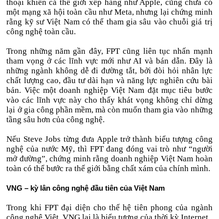
thoại khiến cả thế giới xếp hàng như Apple, cũng chưa có
một mạng xã hội toàn cầu như Meta, nhưng lại chứng minh
rằng kỹ sư Việt Nam có thể tham gia sâu vào chuỗi giá trị
công nghệ toàn cầu.
Trong những năm gần đây, FPT cũng liên tục nhấn mạnh
tham vọng ở các lĩnh vực mới như AI và bán dẫn. Đây là
những ngành không dễ đi đường tắt, bởi đòi hỏi nhân lực
chất lượng cao, đầu tư dài hạn và năng lực nghiên cứu bài
bản. Việc một doanh nghiệp Việt Nam đặt mục tiêu bước
vào các lĩnh vực này cho thấy khát vọng không chỉ dừng
lại ở gia công phần mềm, mà còn muốn tham gia vào những
tầng sâu hơn của công nghệ.
Nếu Steve Jobs từng đưa Apple trở thành biểu tượng công
nghệ của nước Mỹ, thì FPT đang đóng vai trò như “người
mở đường”, chứng minh rằng doanh nghiệp Việt Nam hoàn
toàn có thể bước ra thế giới bằng chất xám của chính mình.
VNG – kỳ lân công nghệ đầu tiên của Việt Nam
Trong khi FPT đại diện cho thế hệ tiên phong của ngành
công nghệ Việt, VNG lại là biểu tượng của thời kỳ Internet.