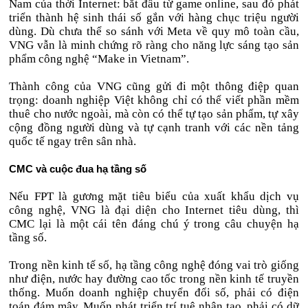
Nam của thời Internet: bắt đầu từ game online, sau đó phát
triển thành hệ sinh thái số gắn với hàng chục triệu người
dùng. Dù chưa thể so sánh với Meta về quy mô toàn cầu,
VNG vẫn là minh chứng rõ ràng cho năng lực sáng tạo sản
phẩm công nghệ “Make in Vietnam”.
Thành công của VNG cũng gửi đi một thông điệp quan
trọng: doanh nghiệp Việt không chỉ có thể viết phần mềm
thuê cho nước ngoài, mà còn có thể tự tạo sản phẩm, tự xây
cộng đồng người dùng và tự cạnh tranh với các nền tảng
quốc tế ngay trên sân nhà.
CMC và cuộc đua hạ tầng số
Nếu FPT là gương mặt tiêu biểu của xuất khẩu dịch vụ
công nghệ, VNG là đại diện cho Internet tiêu dùng, thì
CMC lại là một cái tên đáng chú ý trong câu chuyện hạ
tầng số.
Trong nền kinh tế số, hạ tầng công nghệ đóng vai trò giống
như điện, nước hay đường cao tốc trong nền kinh tế truyền
thống. Muốn doanh nghiệp chuyển đổi số, phải có điện
toán đám mây. Muốn phát triển trí tuệ nhân tạo, phải có dữ