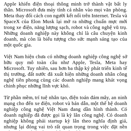
Apple khiến điện thoại thông minh trở thành vật bất ly
thân. Microsoft đưa máy tính cá nhân vào mọi văn phòng.
Meta thay đổi cách con người kết nối trên Internet. Tesla và
SpaceX của Elon Musk lại mở ra những chuẩn mực mới
trong xe điện, năng lượng sạch, robot và công nghệ vũ trụ.
Những doanh nghiệp này không chỉ là câu chuyện kinh
doanh, mà còn là biểu tượng cho sức mạnh sáng tạo của
một quốc gia.
Việt Nam hiện chưa có những doanh nghiệp công nghệ sở
hữu quy mô toàn cầu như Apple, Tesla, Meta hay
Microsoft. Tuy nhiên, sau hơn ba thập kỷ phát triển kinh tế
thị trường, đất nước đã xuất hiện những doanh nhân công
nghệ tiên phong cùng các doanh nghiệp mang khát vọng
chinh phục những lĩnh vực khó.
Từ phần mềm, trí tuệ nhân tạo, điện toán đám mây, an ninh
mạng cho đến xe điện, robot và bán dẫn, một thế hệ doanh
nghiệp công nghệ Việt Nam đang dần hình thành. Có
doanh nghiệp đã được gọi là kỳ lân công nghệ. Có doanh
nghiệp không phải startup kỳ lân theo nghĩa định giá,
nhưng lại đóng vai trò rất quan trọng trong việc đặt nền