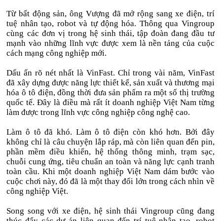
Từ bất động sản, ông Vượng đã mở rộng sang xe điện, trí
tuệ nhân tạo, robot và tự động hóa. Thông qua Vingroup
cùng các đơn vị trong hệ sinh thái, tập đoàn đang đầu tư
mạnh vào những lĩnh vực được xem là nền tảng của cuộc
cách mạng công nghiệp mới.
Dấu ấn rõ nét nhất là VinFast. Chỉ trong vài năm, VinFast
đã xây dựng được năng lực thiết kế, sản xuất và thương mại
hóa ô tô điện, đồng thời đưa sản phẩm ra một số thị trường
quốc tế. Đây là điều mà rất ít doanh nghiệp Việt Nam từng
làm được trong lĩnh vực công nghiệp công nghệ cao.
Làm ô tô đã khó. Làm ô tô điện còn khó hơn. Bởi đây
không chỉ là câu chuyện lắp ráp, mà còn liên quan đến pin,
phần mềm điều khiển, hệ thống thông minh, trạm sạc,
chuỗi cung ứng, tiêu chuẩn an toàn và năng lực cạnh tranh
toàn cầu. Khi một doanh nghiệp Việt Nam dám bước vào
cuộc chơi này, đó đã là một thay đổi lớn trong cách nhìn về
công nghiệp Việt.
Song song với xe điện, hệ sinh thái Vingroup cũng đang
thúc đẩy các dự án liên quan đến trí tuệ nhân tạo, robot