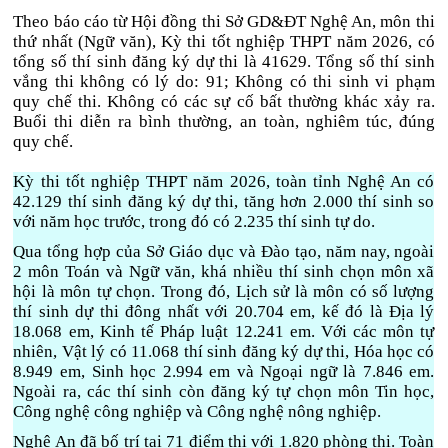
Theo báo cáo từ Hội đồng thi Sở GD&ĐT Nghệ An, môn thi
thứ nhất (Ngữ văn), Kỳ thi tốt nghiệp THPT năm 2026, có
tổng số thí sinh đăng ký dự thi là 41629. Tổng số thí sinh
vắng thi không có lý do: 91; Không có thi sinh vi phạm
quy chế thi. Không có các sự cố bất thường khác xảy ra.
Buổi thi diễn ra bình thường, an toàn, nghiêm túc, đúng
quy chế.
Kỳ thi tốt nghiệp THPT năm 2026, toàn tỉnh Nghệ An có
42.129 thí sinh đăng ký dự thi, tăng hơn 2.000 thí sinh so
với năm học trước, trong đó có 2.235 thí sinh tự do.
Qua tổng hợp của Sở Giáo dục và Đào tạo, năm nay, ngoài
2 môn Toán và Ngữ văn, khá nhiều thí sinh chọn môn xã
hội là môn tự chọn. Trong đó, Lịch sử là môn có số lượng
thí sinh dự thi đông nhất với 20.704 em, kế đó là Địa lý
18.068 em, Kinh tế Pháp luật 12.241 em. Với các môn tự
nhiên, Vật lý có 11.068 thí sinh đăng ký dự thi, Hóa học có
8.949 em, Sinh học 2.994 em và Ngoại ngữ là 7.846 em.
Ngoài ra, các thí sinh còn đăng ký tự chọn môn Tin học,
Công nghệ công nghiệp và Công nghệ nông nghiệp.
Nghệ An đã bố trí tại 71 điểm thi với 1.820 phòng thi. Toàn