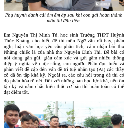
Phụ huynh dành cái ôm ấm áp sau khi con gái hoàn thành
môn thi đầu tiên.
Em Nguyễn Thị Minh Tú, học sinh Trường THPT Huỳnh
Thúc Kháng, cho biết, đề thi môn Ngữ văn rất hay, phần
nghị luận văn học yêu cầu phân tích, cảm nhận bài thơ
Những chiếc lá của nhà thơ Nguyễn Đình Thi. Đề bài có
nội dung gần gũi, giàu cảm xúc và gửi gắm nhiều thông
điệp ý nghĩa về cuộc sống, con người. Phần đọc hiểu và
phần viết đề cập đến vấn đề trí tuệ nhân tạo (AI) các thầy
cô đã ôn tập khá kỹ. Ngoài ra, các câu hỏi trong đề thi có
độ phân hóa rõ nét. Đối với những bạn học lực khá, nếu ôn
tập kỹ và nắm chắc kiến thức cơ bản thì hoàn toàn có thể
đạt điểm tốt.