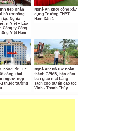
ỉnh tiếp nhận
Nghệ An khởi công xây
hí hỗ trợ nâng
dựng Trường THPT
n tạo Nghĩa
Nam Đàn 1
iệt sĩ Việt – Lào
g Công ty Cảng
hông Việt Nam
o 'nóng' từ Cục
Nghệ An: Nỗ lực hoàn
Sẽ công khai
thành GPMB, bảo đảm
tin người nộp
bàn giao mặt bằng
ếu thuộc trường
sạch cho dự án cao tốc
u
Vinh - Thanh Thủy