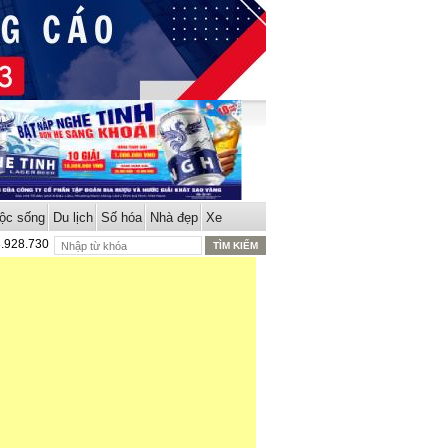
ộc sống
Du lịch
Số hóa
Nhà đẹp
Xe
8.928.730