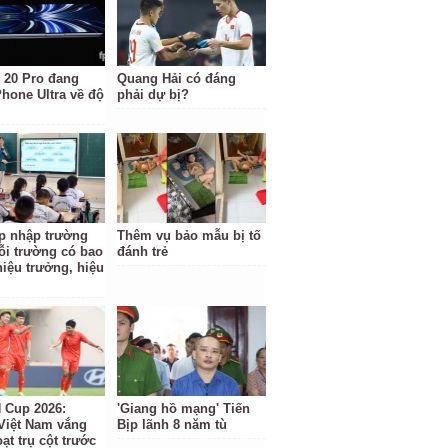
 20 Pro đang
Quang Hải có đáng
Phone Ultra về độ
phải dự bị?
p nhập trường
Thêm vụ bảo mẫu bị tố
ỗi trường có bao
đánh trẻ
hiệu trưởng, hiệu
Cup 2026:
'Giang hồ mạng' Tiến
Việt Nam vắng
Bịp lãnh 8 năm tù
ạt trụ cột trước