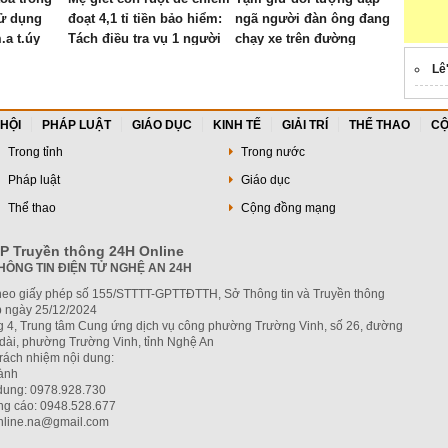
sử dụng
đoạt 4,1 tỉ tiền bảo hiểm:
ngã người đàn ông đang
.a t.úy
Tách điều tra vụ 1 người
chạy xe trên đường
con khác tử vong
Lê
 HỘI
PHÁP LUẬT
GIÁO DỤC
KINH TẾ
GIẢI TRÍ
THỂ THAO
CỘ
Trong tỉnh
Trong nước
Pháp luật
Giáo dục
Thể thao
Cộng đồng mạng
P Truyền thông 24H Online
HÔNG TIN ĐIỆN TỬ NGHỆ AN 24H
heo giấy phép số 155/STTTT-GPTTĐTTH, Sở Thông tin và Truyền thông
 ngày 25/12/2024
ng 4, Trung tâm Cung ứng dịch vụ công phường Trường Vinh, số 26, đường
dài, phường Trường Vinh, tỉnh Nghệ An
trách nhiệm nội dung:
hành
 dung: 0978.928.730
ng cáo: 0948.528.677
nline.na@gmail.com