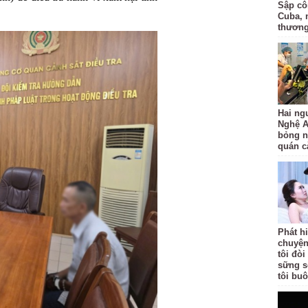
Sập côn
Cuba, 
thươn
Hai ng
Nghệ A
bỏng n
quán c
Phát h
chuyện
tôi đò
sững s
tôi bu