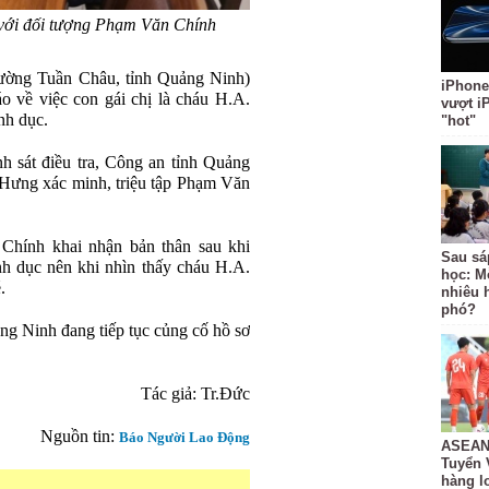
 với đối tượng Phạm Văn Chính
phường Tuần Châu, tỉnh Quảng Ninh)
iPhone
 về việc con gái chị là cháu H.A.
vượt i
nh dục.
"hot"
h sát điều tra, Công an tỉnh Quảng
Hưng xác minh, triệu tập Phạm Văn
Chính khai nhận bản thân sau khi
Sau sá
h dục nên khi nhìn thấy cháu H.A.
học: M
.
nhiêu 
phó?
ng Ninh đang tiếp tục củng cố hồ sơ
Tác giả:
Tr.Đức
Nguồn tin:
Báo Người Lao Động
ASEAN 
Tuyển 
hàng lo