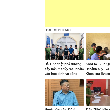
BÀI MỚI ĐĂNG
Hà Tĩnh triệt phá đường
Khởi tố "Vua Qu
dây bán ma túy ‘cỏ’ nhắm
"Khánh sky" và
vào học sinh và công
Khoa sau lives
nhân
phạm nhau
Ngoài rửa tiền 320 tỉ,
Tiến "Bịp" hầu 