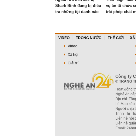
Shark Bình đang bị điều
vụ án tổ chức 
tra những tội danh nào
trái phép chất m
trong hai vụ án lớn?
VIDEO
TRONG NƯỚC
THẾ GIỚI
XÃ
Video
Xã hội
Giải trí
Công ty C
®
TRANG T
Hoạt động t
Nghệ An cấp
Địa chỉ: Tầ
Lê Mao kéo 
Người chịu 
Trịnh Thị T
Liên hệ nội
Liên hệ quả
Email: 24ho