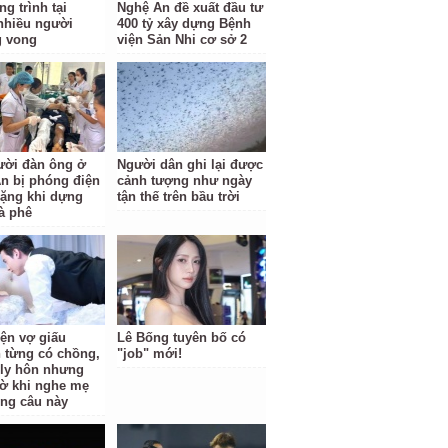
g trình tại
Nghệ An đề xuất đầu tư
nhiều người
400 tỷ xây dựng Bệnh
g vong
viện Sản Nhi cơ sở 2
ười đàn ông ở
Người dân ghi lại được
n bị phóng điện
cảnh tượng như ngày
ặng khi dựng
tận thế trên bầu trời
à phê
iện vợ giấu
Lê Bống tuyên bố có
 từng có chồng,
"job" mới!
i ly hôn nhưng
ờ khi nghe mẹ
ông câu này