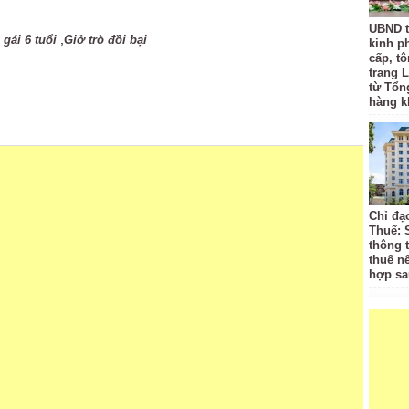
UBND t
,
 gái 6 tuổi
Giở trò đồi bại
kinh p
cấp, tô
trang L
từ Tổn
hàng k
Chỉ đạ
Thuế: 
thông 
thuế n
hợp sa