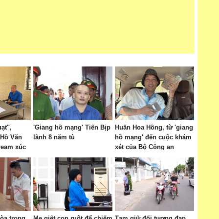
ạt",
'Giang hồ mạng' Tiến Bịp
Huấn Hoa Hồng, từ 'giang
 Hồ Văn
lãnh 8 năm tù
hồ mạng' đến cuộc khám
tream xúc
xét của Bộ Công an
tòa trong
Mẹ giết con ruột để chiếm
Tạm giữ đối tượng đạp