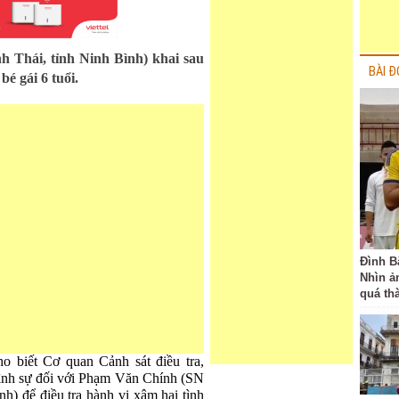
 Thái, tỉnh Ninh Bình) khai sau
BÀI Đ
é gái 6 tuổi.
Đình B
Nhìn ả
quá th
 biết Cơ quan Cảnh sát điều tra,
hình sự đối với Phạm Văn Chính (SN
nh) để điều tra hành vi xâm hại tình