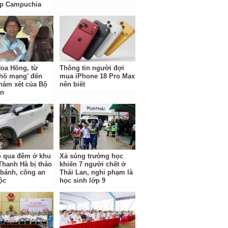
ặp Campuchia
oa Hồng, từ
Thông tin người đợi
 hồ mạng' đến
mua iPhone 18 Pro Max
hám xét của Bộ
nên biết
an
ỗ qua đêm ở khu
Xả súng trường học
 Thanh Hà bị tháo
khiến 7 người chết ở
 bánh, công an
Thái Lan, nghi phạm là
ộc
học sinh lớp 9