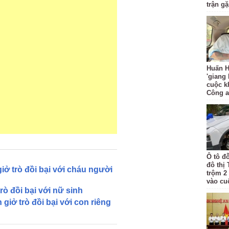
trận g
Huấn H
'giang
cuộc k
Công 
Ô tô đ
đô thị
iở trò đồi bại với cháu người
trộm 2
vào cu
rò đồi bại với nữ sinh
giở trò đồi bại với con riêng