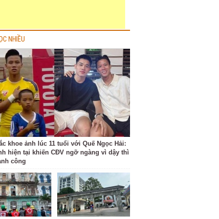
ỌC NHIỀU
ắc khoe ảnh lúc 11 tuổi với Quế Ngọc Hải:
nh hiện tại khiến CĐV ngỡ ngàng vì dậy thì
ành công