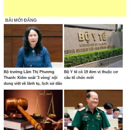
BÀI MỚI ĐĂNG
Bộ trưởng Lâm Thị Phương
Bộ Y tế có 19 đơn vị thuộc cơ
Thanh: Kiểm soát '3 vòng' nội
cấu tổ chức mới
dung viết về lãnh tụ, lịch sử dân
tộc