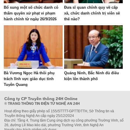
Bổ sung một số chức danh có
Đưa sĩ quan chính quy về cấp
thẩm quyền xử phạt vi phạm
xã, chức danh chính trị viên sẽ
hành chính từ ngày 26/9/2026
thế nào?
Bà Vương Ngọc Hà thôi phụ
Quảng Ninh, Bắc Ninh đủ điều
trách lĩnh vực giáo dục tỉnh
kiện lên thành phố
Tuyên Quang
Công ty CP Truyền thông 24H Online
®
TRANG THÔNG TIN ĐIỆN TỬ NGHỆ AN 24H
Hoạt động theo giấy phép số 155/STTTT-GPTTĐTTH, Sở Thông tin và
Truyền thông Nghệ An cấp ngày 25/12/2024
Địa chỉ: Tầng 4, Trung tâm Cung ứng dịch vụ công phường Trường Vinh, số
26, đường Lê Mao kéo dài, phường Trường Vinh, tỉnh Nghệ An
Người chịu trách nhiệm nội dung: