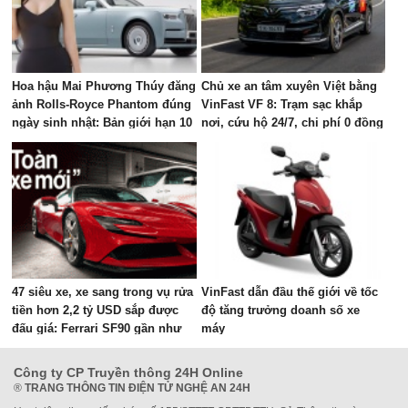
Hoa hậu Mai Phương Thúy đăng
Chủ xe an tâm xuyên Việt bằng
ảnh Rolls-Royce Phantom đúng
VinFast VF 8: Trạm sạc khắp
ngày sinh nhật: Bản giới hạn 10
nơi, cứu hộ 24/7, chi phí 0 đồng
chiếc toàn cầu, giá quy đổi gần
68 tỷ đồng
47 siêu xe, xe sang trong vụ rửa
VinFast dẫn đầu thế giới về tốc
tiền hơn 2,2 tỷ USD sắp được
độ tăng trưởng doanh số xe
đấu giá: Ferrari SF90 gần như
máy
mới, Rolls-Royce xếp hàng dài
Công ty CP Truyền thông 24H Online
®
TRANG THÔNG TIN ĐIỆN TỬ NGHỆ AN 24H