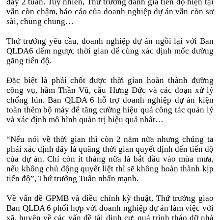
đây 2 tuần. Tuy nhiên, Thứ trưởng đánh giá tiến độ hiện tại
vẫn còn chậm, báo cáo của doanh nghiệp dự án vẫn còn sơ
sài, chung chung…
Thứ trưởng yêu cầu, doanh nghiệp dự án ngồi lại với Ban
QLDA6 đếm ngược thời gian để cùng xác định mốc đường
găng tiến độ.
Đặc biệt là phải chốt được thời gian hoàn thành đường
công vụ, hầm Thần Vũ, cầu Hưng Đức và các đoạn xử lý
chống lún. Ban QLDA 6 hỗ trợ doanh nghiệp dự án kiện
toàn thêm bộ máy để tăng cường hiệu quả công tác quản lý
và xác định mô hình quản trị hiệu quả nhất…
“Nếu nói về thời gian thì còn 2 năm nữa nhưng chúng ta
phải xác định đây là quãng thời gian quyết định đến tiến độ
của dự án. Chỉ còn ít tháng nữa là bắt đầu vào mùa mưa,
nếu không chủ động quyết liệt thì sẽ không hoàn thành kịp
tiến độ”, Thứ trưởng Tuấn nhấn mạnh.
Về vấn đề GPMB và điều chỉnh kỹ thuật, Thứ trưởng giao
Ban QLDA 6 phối hợp với doanh nghiệp dự án làm việc với
xã, huyện về các vấn đề tái định cư; quá trình tháo dỡ nhà