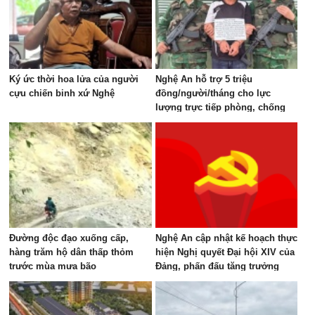
Ký ức thời hoa lửa của người
Nghệ An hỗ trợ 5 triệu
cựu chiến binh xứ Nghệ
đồng/người/tháng cho lực
lượng trực tiếp phòng, chống
ma túy
Đường độc đạo xuống cấp,
Nghệ An cập nhật kế hoạch thực
hàng trăm hộ dân thấp thỏm
hiện Nghị quyết Đại hội XIV của
trước mùa mưa bão
Đảng, phấn đấu tăng trưởng
GRDP 11–12%/năm