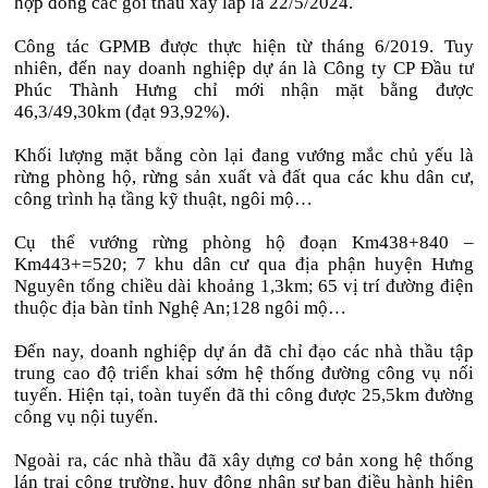
hợp đồng các gói thầu xây lắp là 22/5/2024.
Công tác GPMB được thực hiện từ tháng 6/2019. Tuy
nhiên, đến nay doanh nghiệp dự án là Công ty CP Đầu tư
Phúc Thành Hưng chỉ mới nhận mặt bằng được
46,3/49,30km (đạt 93,92%).
Khối lượng mặt bằng còn lại đang vướng mắc chủ yếu là
rừng phòng hộ, rừng sản xuất và đất qua các khu dân cư,
công trình hạ tầng kỹ thuật, ngôi mộ…
Cụ thể vướng rừng phòng hộ đoạn Km438+840 –
Km443+=520; 7 khu dân cư qua địa phận huyện Hưng
Nguyên tổng chiều dài khoảng 1,3km; 65 vị trí đường điện
thuộc địa bàn tỉnh Nghệ An;128 ngôi mộ…
Đến nay, doanh nghiệp dự án đã chỉ đạo các nhà thầu tập
trung cao độ triển khai sớm hệ thống đường công vụ nối
tuyến. Hiện tại, toàn tuyến đã thi công được 25,5km đường
công vụ nội tuyến.
Ngoài ra, các nhà thầu đã xây dựng cơ bản xong hệ thống
lán trại công trường, huy động nhân sự ban điều hành hiện