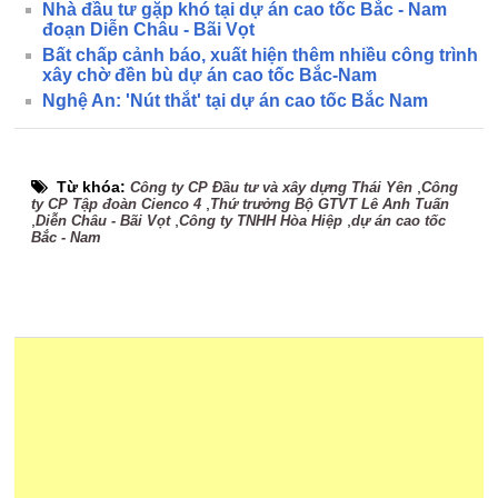
Nhà đầu tư gặp khó tại dự án cao tốc Bắc - Nam
đoạn Diễn Châu - Bãi Vọt
Bất chấp cảnh báo, xuất hiện thêm nhiều công trình
xây chờ đền bù dự án cao tốc Bắc-Nam
Nghệ An: 'Nút thắt' tại dự án cao tốc Bắc Nam
Từ khóa:
,
Công ty CP Đầu tư và xây dựng Thái Yên
Công
,
ty CP Tập đoàn Cienco 4
Thứ trưởng Bộ GTVT Lê Anh Tuấn
,
,
,
Diễn Châu - Bãi Vọt
Công ty TNHH Hòa Hiệp
dự án cao tốc
Bắc - Nam