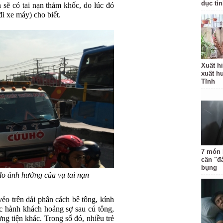
dục tỉ
 sẽ có tai nạn thảm khốc, do lúc đó
i xe máy) cho biết.
Xuất hi
xuất h
Tĩnh
7 món 
cần "đ
bụng
 do ảnh hưởng của vụ tai nạn
vẻo trên dải phân cách bê tông, kính
ục hành khách hoảng sợ sau cú tông,
g tiện khác. Trong số đó, nhiều trẻ