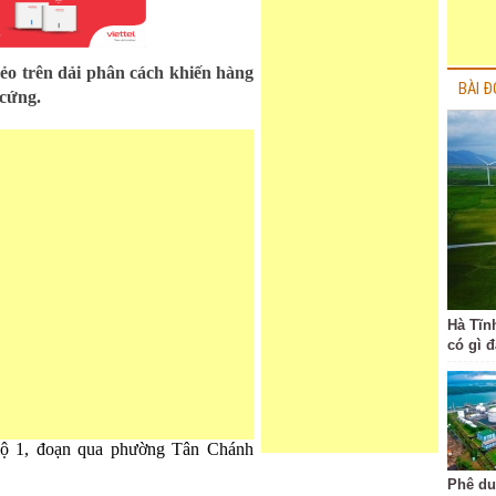
vẻo trên dải phân cách khiến hàng
BÀI Đ
 cứng.
Hà Tĩn
có gì 
 lộ 1, đoạn qua phường Tân Chánh
Phê du