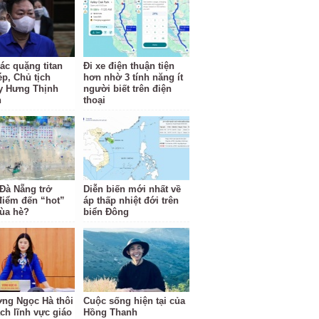
ác quặng titan
Đi xe điện thuận tiện
ép, Chủ tịch
hơn nhờ 3 tính năng ít
y Hưng Thịnh
người biết trên điện
n
thoại
 Đà Nẵng trở
Diễn biến mới nhất về
điểm đến “hot”
áp thấp nhiệt đới trên
ùa hè?
biển Đông
ng Ngọc Hà thôi
Cuộc sống hiện tại của
ách lĩnh vực giáo
Hồng Thanh