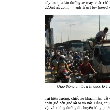
này lao qua làn đường xe máy, chắc chắn
đường rất đông...”- anh Trần Huy (người đ
Giao thông ùn tắc trên quốc lộ 1
Tại hiện trường, chiếc xe khách nằm vắt 
chắn gió bên ghế lái bị vỡ nát. Hàng ch
vội vã xuống đường di chuyển bằng phươn