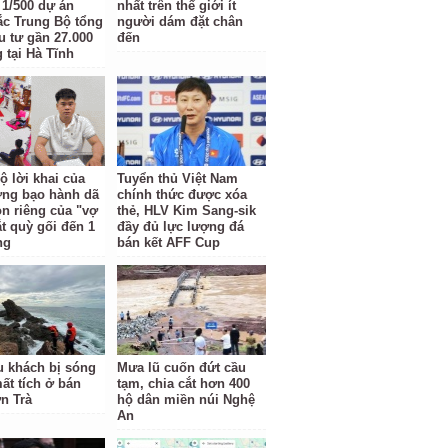
t 1/500 dự án
nhất trên thế giới ít
c Trung Bộ tổng
người dám đặt chân
u tư gần 27.000
đến
 tại Hà Tĩnh
ộ lời khai của
Tuyển thủ Việt Nam
ợng bạo hành dã
chính thức được xóa
n riêng của "vợ
thẻ, HLV Kim Sang-sik
ắt quỳ gối đến 1
đầy đủ lực lượng đá
ng
bán kết AFF Cup
u khách bị sóng
Mưa lũ cuốn đứt cầu
ất tích ở bán
tạm, chia cắt hơn 400
n Trà
hộ dân miền núi Nghệ
An