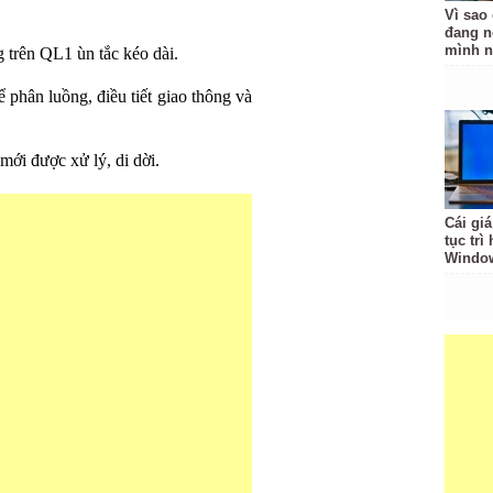
Vì sao
đang n
mình n
g trên QL1 ùn tắc kéo dài.
 phân luồng, điều tiết giao thông và
mới được xử lý, di dời.
Cái giá
tục trì
Windo