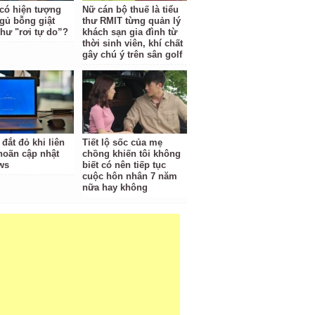
 có hiện tượng
Nữ cán bộ thuế là tiểu
gủ bỗng giật
thư RMIT từng quản lý
hư "rơi tự do”?
khách sạn gia đình từ
thời sinh viên, khí chất
gây chú ý trên sân golf
 đắt đỏ khi liên
Tiết lộ sốc của mẹ
 hoãn cập nhật
chồng khiến tôi không
ws
biết có nên tiếp tục
cuộc hôn nhân 7 năm
nữa hay không