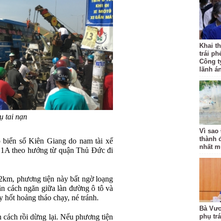
Khai th
trái ph
Công t
lãnh á
ụ tai nạn
Vì sao
thành 
ỗ biển số Kiên Giang do nam tài xế
nhất m
QL1A theo hướng từ quận Thủ Đức đi
km, phương tiện này bất ngờ loạng
hân cách ngăn giữa làn đường ô tô và
 hốt hoảng tháo chạy, né tránh.
Bà Vươ
n cách rồi dừng lại. Nếu phương tiện
phụ tr