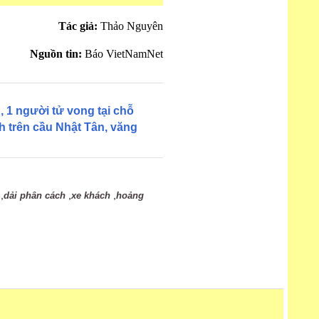
Tác giả:
Thảo Nguyên
Nguồn tin:
Báo VietNamNet
 1 người tử vong tại chỗ
h trên cầu Nhật Tân, văng
,
,
,
dải phân cách
xe khách
hoảng