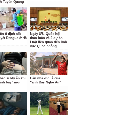
nh Tuyên Quang
ện ổ dịch sốt
Ngày 8/8, Quốc hội
uyết Dengue ở Hà
thảo luận về 2 dự án
Luật liên quan đến lĩnh
vực Quốc phòng
bác sĩ Mỹ ăn khi
Căn nhà ở quê của
ánh bay" mỡ
“anh Bảy Nghệ An”