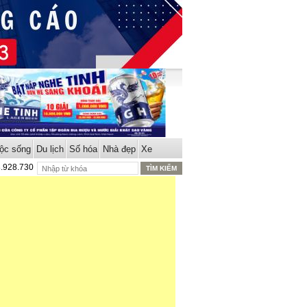
ộc sống
Du lịch
Số hóa
Nhà đẹp
Xe
8.928.730