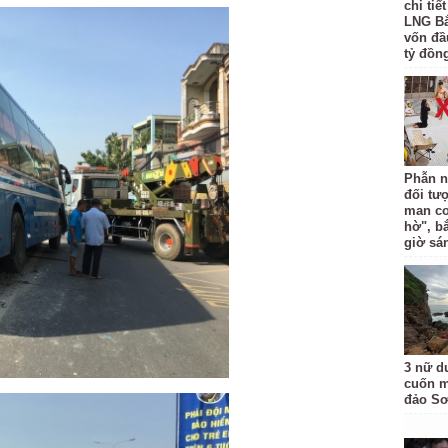
chi tiế
LNG Bắ
vốn đầ
tỷ đồng
Phẫn n
đối tư
man co
hờ", b
giờ sá
3 nữ d
cuốn m
đảo Sơ