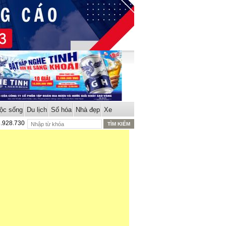
ộc sống
Du lịch
Số hóa
Nhà đẹp
Xe
8.928.730