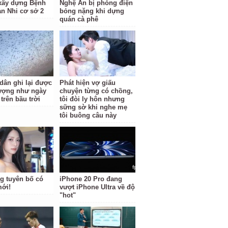
 xây dựng Bệnh
Nghệ An bị phóng điện
ản Nhi cơ sở 2
bỏng nặng khi dựng
quán cà phê
dân ghi lại được
Phát hiện vợ giấu
ượng như ngày
chuyện từng có chồng,
 trên bầu trời
tôi đòi ly hôn nhưng
sững sờ khi nghe mẹ
tôi buông câu này
g tuyên bố có
iPhone 20 Pro đang
mới!
vượt iPhone Ultra về độ
"hot"