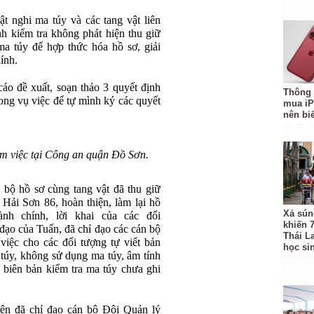
ật nghi ma túy và các tang vật liên
h kiểm tra không phát hiện thu giữ
ma túy để hợp thức hóa hồ sơ, giải
ính.
o đề xuất, soạn thảo 3 quyết định
Thông 
rong vụ việc để tự mình ký các quyết
mua iP
nên biế
m việc tại Công an quận Đồ Sơn.
 bộ hồ sơ cùng tang vật đã thu giữ
Hải Sơn 86, hoàn thiện, làm lại hồ
Xả sún
ành chính, lời khai của các đối
khiến 
ạo của Tuấn, đã chỉ đạo các cán bộ
Thái L
việc cho các đối tượng tự viết bản
học si
túy, không sử dụng ma túy, âm tính
, biên bản kiểm tra ma túy chưa ghi
rên đã chỉ đạo cán bộ Đội Quản lý