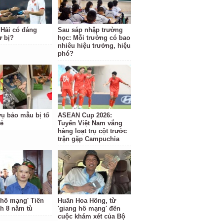
Hải có đáng
Sau sáp nhập trường
ự bị?
học: Mỗi trường có bao
nhiêu hiệu trưởng, hiệu
phó?
ụ bảo mẫu bị tố
ASEAN Cup 2026:
rẻ
Tuyển Việt Nam vắng
hàng loạt trụ cột trước
trận gặp Campuchia
 hồ mạng' Tiến
Huấn Hoa Hồng, từ
nh 8 năm tù
'giang hồ mạng' đến
cuộc khám xét của Bộ