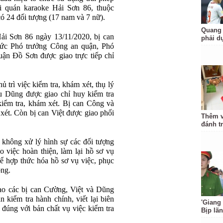
ại quán karaoke Hải Sơn 86, thuộc
 24 đối tượng (17 nam và 7 nữ).
Quang 
Hải Sơn 86 ngày 13/11/2020, bị can
phải d
ức Phó trưởng Công an quận, Phó
n Đồ Sơn được giao trực tiếp chỉ
trì việc kiểm tra, khám xét, thụ lý
u Dũng được giao chỉ huy kiểm tra
iểm tra, khám xét. Bị can Công và
xét. Còn bị can Việt được giao phối
Thêm v
đánh t
 không xử lý hình sự các đối tượng
 việc hoàn thiện, làm lại hồ sơ vụ
ể hợp thức hóa hồ sơ vụ việc, phục
òng.
đạo các bị can Cường, Việt và Dũng
ản kiểm tra hành chính, viết lại biên
'Giang
 đúng với bản chất vụ việc kiểm tra
Bịp lã