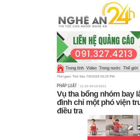
Trong tỉnh
Video
Trong nước
Thế giới
Thời gian:
Thứ Sáu 7/8/2026 03:25 PM
PHÁP LUẬT
21:20 29-10-2021
Vụ tha bổng nhóm bay l
đình chỉ một phó viện t
điều tra