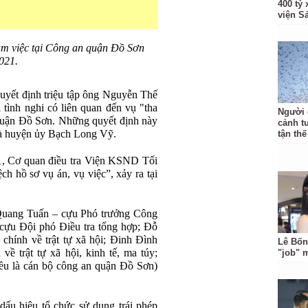
400 tỷ
viện S
àm việc tại Công an quận Đồ Sơn
021.
yết định triệu tập ông Nguyễn Thế
 tình nghi có liên quan đến vụ "tha
Người 
 quận Đồ Sơn. Những quyết định này
cảnh t
và huyện ủy Bạch Long Vỹ.
tận thế
1, Cơ quan điều tra Viện KSND Tối
ệch hồ sơ vụ án, vụ việc”, xảy ra tại
 Quang Tuấn – cựu Phó trưởng Công
ựu Đội phó Điều tra tổng hợp; Đỗ
hính về trật tự xã hội; Đinh Đình
Lê Bốn
về trật tự xã hội, kinh tế, ma túy;
"job" 
u là cán bộ công an quận Đồ Sơn)
 dấu hiệu tổ chức sử dụng trái phép