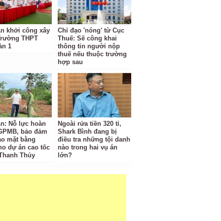
n khởi công xây
Chỉ đạo 'nóng' từ Cục
Trường THPT
Thuế: Sẽ công khai
àn 1
thông tin người nộp
thuế nếu thuộc trường
hợp sau
n: Nỗ lực hoàn
Ngoài rửa tiền 320 tỉ,
 GPMB, bảo đảm
Shark Bình đang bị
ao mặt bằng
điều tra những tội danh
ho dự án cao tốc
nào trong hai vụ án
 Thanh Thủy
lớn?