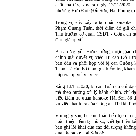
chất ma túy, xảy ra ngày 13/11/2020 t
phường Hợp Đức (Đồ Sơn, Hải Phòng), có
Trong vụ việc xảy ra tại quán karaoke 
Phạm Quang Tuấn, thời điểm đó giữ ch
Thủ trưởng cơ quan CSĐT - Công an quậ
đạo, giải quyết.
Bị can Nguyễn Hữu Cường, được giao chủ 
chính giải quyết vụ việc. Bị can Đỗ Hữ
ban đầu và phối hợp với bị can Cường k
Thanh là cán bộ tham gia kiểm tra, khám 
hợp giải quyết vụ việc.
Sáng 13/11/2020, bị can Tuấn đã chỉ đạo
mà theo hướng xử lý hành chính, chỉ đạo
việc kiểm tra quán karaoke Hải Sơn 86 đ
vụ việc thanh tra của Công an TP Hải Ph
Vài ngày sau, bị can Tuấn tiếp tục chỉ 
hoàn thiện, làm lại hồ sơ, viết lại biên b
bản ghi lời khai của các đối tượng không
quán karaoke Hải Sơn 86.