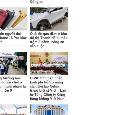
Công an
tin người đợi
Ô tô đỗ qua đêm ở khu
hone 18 Pro Max
đô thị Thanh Hà bị tháo
t
trộm 2 bánh, công an
vào cuộc
g trường học
UBND tỉnh tiếp nhận
7 người chết ở
kinh phí hỗ trợ nâng
an, nghi phạm là
cấp, tôn tạo Nghĩa
nh lớp 9
trang Liệt sĩ Việt – Lào
từ Tổng Công ty Cảng
hàng không Việt Nam