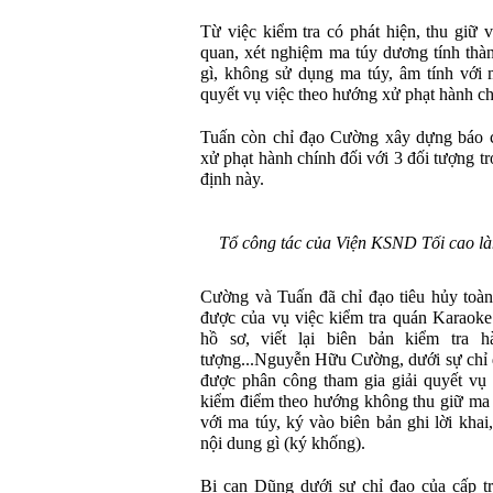
Từ việc kiểm tra có phát hiện, thu giữ v
quan, xét nghiệm ma túy dương tính thàn
gì, không sử dụng ma túy, âm tính với 
quyết vụ việc theo hướng xử phạt hành ch
Tuấn còn chỉ đạo Cường xây dựng báo cá
xử phạt hành chính đối với 3 đối tượng t
định này.
Tổ công tác của Viện KSND Tối cao là
Cường và Tuấn đã chỉ đạo tiêu hủy toàn
được của vụ việc kiểm tra quán Karaoke 
hồ sơ, viết lại biên bản kiểm tra h
tượng...Nguyễn Hữu Cường, dưới sự chỉ đ
được phân công tham gia giải quyết vụ 
kiểm điểm theo hướng không thu giữ ma 
với ma túy, ký vào biên bản ghi lời khai
nội dung gì (ký khống).
Bị can Dũng dưới sự chỉ đạo của cấp t