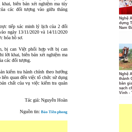
ời khai, biên bản xét nghiệm ma túy
ủa các đối tượng vào giữa tháng
Nghệ A
dựng 
 tiếp xác minh lý lịch của 2 đối
Nam Đ
n vào ngày 13/11/2020 và 14/11/2020
ức hóa hồ sơ.
 bị can Việt phối hợp với bị can
hi lời khai, biên bản xét nghiệm ma
a các đối tượng.
bản kiểm tra hành chính theo hướng
Nghệ A
có liên quan đến việc tổ chức sử dụng
thành
bản chất của vụ việc kiểm tra quán
bàn gi
sạch c
Vinh -
Tác giả: Nguyễn Hoàn
Nguồn tin:
Báo Tiền phong