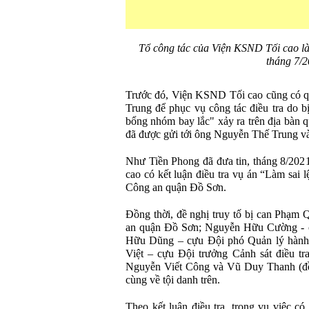
Tổ công tác của Viện KSND Tối cao l
tháng 7/2
Trước đó, Viện KSND Tối cao cũng có qu
Trung để phục vụ công tác điều tra do bị
bổng nhóm bay lắc" xảy ra trên địa bàn
đã được gửi tới ông Nguyễn Thế Trung 
Như Tiền Phong đã đưa tin, tháng 8/202
cao có kết luận điều tra vụ án “Làm sai l
Công an quận Đồ Sơn.
Đồng thời, đề nghị truy tố bị can Phạm
an quận Đồ Sơn; Nguyễn Hữu Cường - c
Hữu Dũng – cựu Đội phó Quản lý hành c
Việt – cựu Đội trưởng Cảnh sát điều tra 
Nguyễn Viết Công và Vũ Duy Thanh (đề
cùng về tội danh trên.
Theo kết luận điều tra, trong vụ việc có