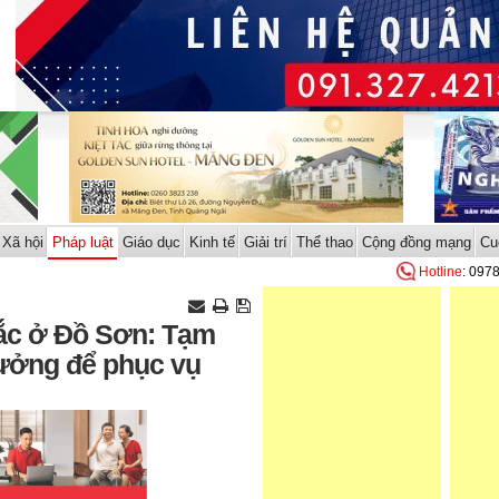
Xã hội
Pháp luật
Giáo dục
Kinh tế
Giải trí
Thể thao
Cộng đồng mạng
Cu
Hotline
: 097
ắc ở Đồ Sơn: Tạm
rưởng để phục vụ