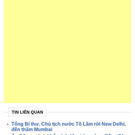
TIN LIÊN QUAN
Tổng Bí thư, Chủ tịch nước Tô Lâm rời New Delhi,
đến thăm Mumbai