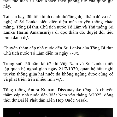
trầu thể hiện sự hiếu khách theo phong tục của quốc gia
này.
Tại sân bay, đội tiêu binh danh dự đứng dọc thảm đỏ và các
nghệ sĩ Sri Lanka biểu diễn điệu múa truyền thống chào
mừng. Tổng Bí thư, Chủ tịch nước Tô Lâm và Thủ tướng Sri
Lanka Harini Amarasuriya đi dọc thảm đỏ, duyệt đội tiêu
binh danh dự.
Chuyến thăm cấp nhà nước đến Sri Lanka của Tổng Bí thư,
Chủ tịch nước Tô Lâm diễn ra ngày 7-8/5.
Trong suốt 56 năm kể từ khi Việt Nam và Sri Lanka thiết
lập quan hệ ngoại giao ngày 21/7/1970, quan hệ hữu nghị
truyền thống giữa hai nước đã không ngừng được củng cố
và phát triển trên nhiều lĩnh vực.
Tổng thống Anura Kumara Dissanayake từng có chuyến
thăm cấp nhà nước đến Việt Nam vào tháng 5/2025, đồng
thời dự Đại lễ Phật đản Liên Hợp Quốc Vesak.