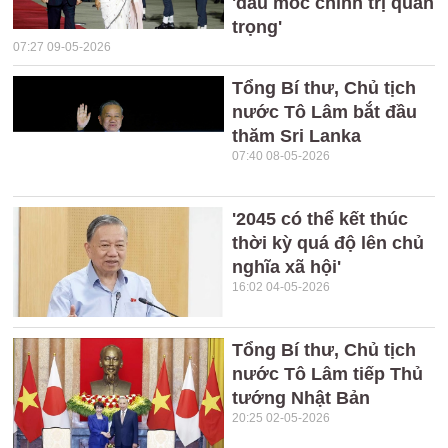
'dấu mốc chính trị quan
trọng'
07:27 09-05-2026
Tổng Bí thư, Chủ tịch
nước Tô Lâm bắt đầu
thăm Sri Lanka
07:40 08-05-2026
'2045 có thể kết thúc
thời kỳ quá độ lên chủ
nghĩa xã hội'
16:02 04-05-2026
Tổng Bí thư, Chủ tịch
nước Tô Lâm tiếp Thủ
tướng Nhật Bản
20:25 02-05-2026