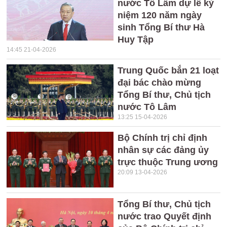
nước Tô Lâm dự lễ kỷ
niệm 120 năm ngày
sinh Tổng Bí thư Hà
Huy Tập
14:45 21-04-2026
Trung Quốc bắn 21 loạt
đại bác chào mừng
Tổng Bí thư, Chủ tịch
nước Tô Lâm
13:25 15-04-2026
Bộ Chính trị chỉ định
nhân sự các đảng ủy
trực thuộc Trung ương
20:09 13-04-2026
Tổng Bí thư, Chủ tịch
nước trao Quyết định