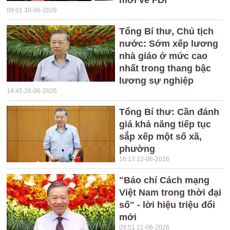
mới về FDI
09:01 30-06-2026
Tổng Bí thư, Chủ tịch
nước: Sớm xếp lương
nhà giáo ở mức cao
nhất trong thang bậc
lương sự nghiệp
14:45 26-06-2026
Tổng Bí thư: Cần đánh
giá khả năng tiếp tục
sắp xếp một số xã,
phường
16:13 22-06-2026
"Báo chí Cách mạng
Việt Nam trong thời đại
số" - lời hiệu triệu đổi
mới
09:51 21-06-2026