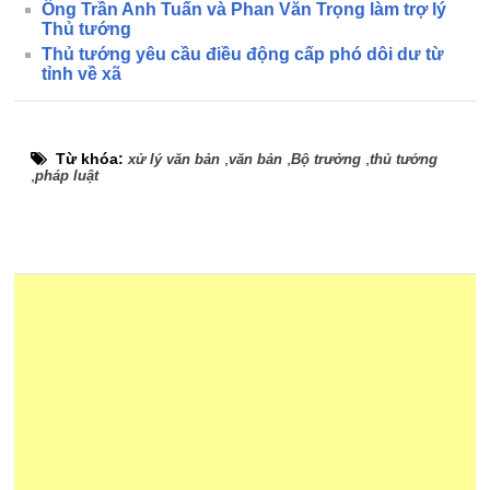
Ông Trần Anh Tuấn và Phan Văn Trọng làm trợ lý
Thủ tướng
Thủ tướng yêu cầu điều động cấp phó dôi dư từ
tỉnh về xã
Từ khóa:
,
,
,
xử lý văn bản
văn bản
Bộ trưởng
thủ tướng
,
pháp luật