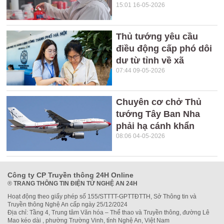
15:01 16-05-2026
Thủ tướng yêu cầu
điều động cấp phó dôi
dư từ tỉnh về xã
07:44 09-05-2026
Chuyên cơ chở Thủ
tướng Tây Ban Nha
phải hạ cánh khẩn
08:06 04-05-2026
Công ty CP Truyền thông 24H Online
®
TRANG THÔNG TIN ĐIỆN TỬ NGHỆ AN 24H
Hoạt động theo giấy phép số 155/STTTT-GPTTĐTTH, Sở Thông tin và
Truyền thông Nghệ An cấp ngày 25/12/2024
Địa chỉ: Tầng 4, Trung tâm Văn hóa – Thể thao và Truyền thông, đường Lê
Mao kéo dài , phường Trường Vinh, tỉnh Nghệ An, Việt Nam