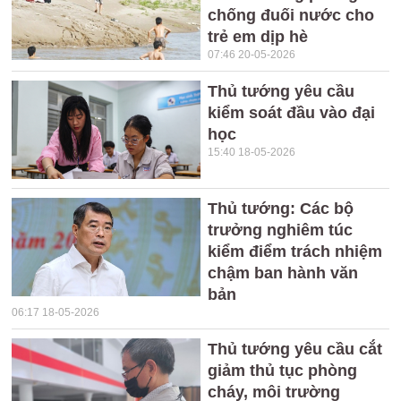
chống đuối nước cho
trẻ em dịp hè
07:46 20-05-2026
Thủ tướng yêu cầu
kiểm soát đầu vào đại
học
15:40 18-05-2026
Thủ tướng: Các bộ
trưởng nghiêm túc
kiểm điểm trách nhiệm
chậm ban hành văn
bản
06:17 18-05-2026
Thủ tướng yêu cầu cắt
giảm thủ tục phòng
cháy, môi trường