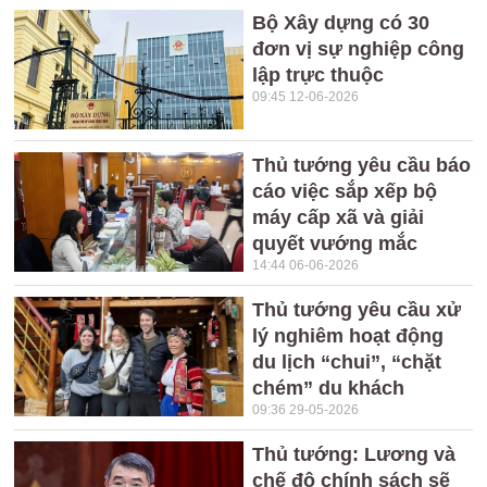
Bộ Xây dựng có 30
đơn vị sự nghiệp công
lập trực thuộc
09:45 12-06-2026
Thủ tướng yêu cầu báo
cáo việc sắp xếp bộ
máy cấp xã và giải
quyết vướng mắc
14:44 06-06-2026
Thủ tướng yêu cầu xử
lý nghiêm hoạt động
du lịch “chui”, “chặt
chém” du khách
09:36 29-05-2026
Thủ tướng: Lương và
chế độ chính sách sẽ