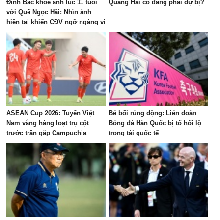
Đình Bắc khoe ảnh lúc 11 tuổi
Quang Hải có đáng phải dự bị?
với Quế Ngọc Hải: Nhìn ảnh
hiện tại khiến CĐV ngỡ ngàng vì
dậy thì quá thành công
ASEAN Cup 2026: Tuyển Việt
Bê bối rúng động: Liên đoàn
Nam vắng hàng loạt trụ cột
Bóng đá Hàn Quốc bị tố hối lộ
trước trận gặp Campuchia
trọng tài quốc tế