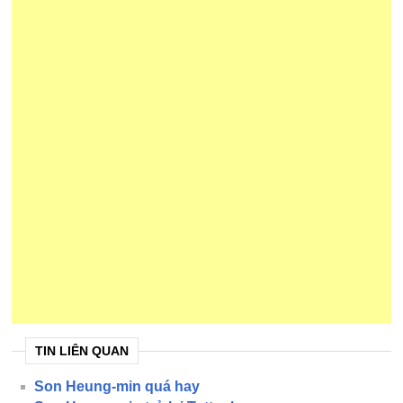
TIN LIÊN QUAN
Son Heung-min quá hay