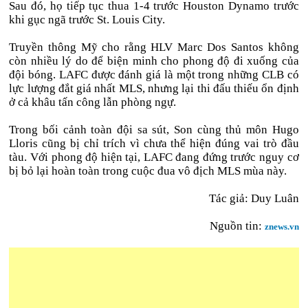
Sau đó, họ tiếp tục thua 1-4 trước Houston Dynamo trước
khi gục ngã trước St. Louis City.
Truyền thông Mỹ cho rằng HLV Marc Dos Santos không
còn nhiều lý do để biện minh cho phong độ đi xuống của
đội bóng. LAFC được đánh giá là một trong những CLB có
lực lượng đắt giá nhất MLS, nhưng lại thi đấu thiếu ổn định
ở cả khâu tấn công lẫn phòng ngự.
Trong bối cảnh toàn đội sa sút, Son cùng thủ môn Hugo
Lloris cũng bị chỉ trích vì chưa thể hiện đúng vai trò đầu
tàu. Với phong độ hiện tại, LAFC đang đứng trước nguy cơ
bị bỏ lại hoàn toàn trong cuộc đua vô địch MLS mùa này.
Tác giả: Duy Luân
Nguồn tin:
znews.vn