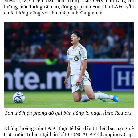
Messi (
28,3 triệu USD
mỗi năm). Các CĐV cho rằng dù
hưởng mức lương rất cao, đóng góp của Son cho LAFC vẫn
chưa tương xứng với thu nhập anh đang nhận.
Son thể hiện phong độ ghi bàn đáng lo ngại. Ảnh: Reuters.
Khủng hoảng của LAFC thực tế bắt đầu từ thất bại nặng nề
0-4 trước Toluca tại bán kết CONCACAF Champions Cup.