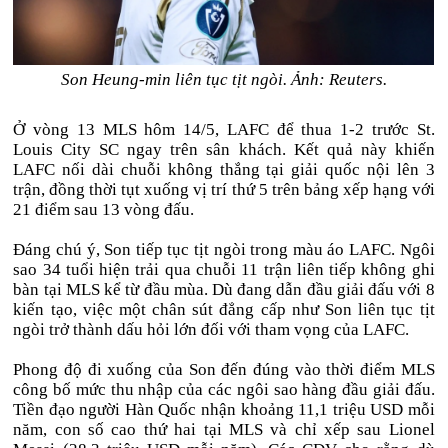
Son Heung-min liên tục tịt ngòi. Ảnh: Reuters.
Ở vòng 13 MLS hôm 14/5, LAFC để thua 1-2 trước St.
Louis City SC ngay trên sân khách. Kết quả này khiến
LAFC nối dài chuỗi không thắng tại giải quốc nội lên 3
trận, đồng thời tụt xuống vị trí thứ 5 trên bảng xếp hạng với
21 điểm sau 13 vòng đấu.
Đáng chú ý, Son tiếp tục tịt ngòi trong màu áo LAFC. Ngôi
sao 34 tuổi hiện trải qua chuỗi 11 trận liên tiếp không ghi
bàn tại MLS kể từ đầu mùa. Dù đang dẫn đầu giải đấu với 8
kiến tạo, việc một chân sút đẳng cấp như Son liên tục tịt
ngòi trở thành dấu hỏi lớn đối với tham vọng của LAFC.
Phong độ đi xuống của Son đến đúng vào thời điểm MLS
công bố mức thu nhập của các ngôi sao hàng đầu giải đấu.
Tiền đạo người Hàn Quốc nhận khoảng
11,1 triệu USD
mỗi
năm, con số cao thứ hai tại MLS và chỉ xếp sau Lionel