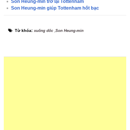
Son Heung-min trở lại Tottenham
Son Heung-min giúp Tottenham hốt bạc
Từ khóa:
,
xuống dốc
Son Heung-min