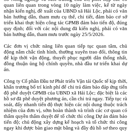
quan liên quan trong vòng 10 ngày làm việc, kể từ ngày
nhận kiến nghị, đề xuất của UBND xã Hải Lộc, phải có văn
bản hướng dẫn, tham mưu cụ thể, chi tiết, đảm bảo cơ sở
triển khai thực hiện công tác GPMB đảm bảo tiến độ, đúng
quy định; đối với các nội dung đã kiến nghị, phải có văn
bản hướng dẫn, tham mưu trước ngày 25/5/2026.
Các đơn vị chức năng liên quan tiếp tục quan tâm, chủ
động nắm chắc tình hình, thường xuyên trao đổi, thông tin
để kịp thời vận động, thuyết phục người dân thống nhất,
đồng thuận ủng hộ chính quyền, nhà đầu tư triển khai dự
án.
Công ty Cổ phần Đầu tư Phát triển Vận tải Quốc tế kịp thời,
khẩn trương bố trí kinh phí để chi trả đảm bảo đáp ứng tiến
độ phê duyệt GPMB của UBND xã Hải Lộc; đặc biệt là các
hồ sơ đã phê duyệt phương án, cần chi trả ngay. Tiếp tục rà
soát, đẩy nhanh tiến độ thực hiện các nội dung thuộc trách
nhiệm của đơn vị, sớm hoàn thành và trình các cơ quan có
thẩm quyền thẩm duyệt để tổ chức thi công Dự án đảm bảo
tiến độ; chủ động xây dựng kế hoạch và tổ chức thi công
ngay khi được bàn giao mặt bằng và đầy đủ hồ sơ theo quy