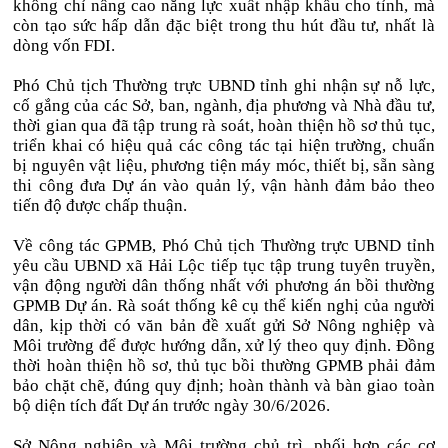
không chỉ nâng cao năng lực xuất nhập khẩu cho tỉnh, mà
còn tạo sức hấp dẫn đặc biệt trong thu hút đầu tư, nhất là
dòng vốn FDI.
Phó Chủ tịch Thường trực UBND tỉnh ghi nhận sự nỗ lực,
cố gắng của các Sở, ban, ngành, địa phương và Nhà đầu tư,
thời gian qua đã tập trung rà soát, hoàn thiện hồ sơ thủ tục,
triển khai có hiệu quả các công tác tại hiện trường, chuẩn
bị nguyên vật liệu, phương tiện máy móc, thiết bị, sẵn sàng
thi công đưa Dự án vào quản lý, vận hành đảm bảo theo
tiến độ được chấp thuận.
Về công tác GPMB, Phó Chủ tịch Thường trực UBND tỉnh
yêu cầu UBND xã Hải Lộc tiếp tục tập trung tuyên truyền,
vận động người dân thống nhất với phương án bồi thường
GPMB Dự án. Rà soát thống kê cụ thể kiến nghị của người
dân, kịp thời có văn bản đề xuất gửi Sở Nông nghiệp và
Môi trường để được hướng dẫn, xử lý theo quy định. Đồng
thời hoàn thiện hồ sơ, thủ tục bồi thường GPMB phải đảm
bảo chặt chẽ, đúng quy định; hoàn thành và bàn giao toàn
bộ diện tích đất Dự án trước ngày 30/6/2026.
Sở Nông nghiệp và Môi trường chủ trì, phối hợp các cơ