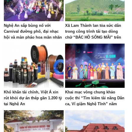
Nghệ An sắp bùng nổ với
Xã Lam Thành lan tỏa sức dân
Carnival đường phố, đại nhạc
trong công trình tái tạo dòng
hội và màn pháo hoa mãn nhãn
chữ “BÁC HỒ SỐNG MÃI” trên
Núi Nhón
Khó khăn tài chính, Việt Á xin
Khai mạc vòng chung khảo
rút khỏi dự án thép gần 1.200 tỷ
cuộc thi “Tìm kiếm tài năng Dân
tại Nghệ An
ca, Ví giặm Nghệ Tĩnh” năm
2026