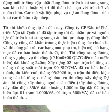
động môi trường cập nhật đang được triển khai song song
sau khi chấp thuận vị trí đổ thải chất nạo vét trên bờ và
nhấn chìm. Các mỏ vật liệu phục vụ dự án đang được triển
khai các thủ tục cấp phép.
Từ khi khởi công dự án đến nay, Công ty CP Đầu tư Phát
triển Vận tải Quốc tế đã tập trung tối đa nhân lực và nguồn
lực để triển khai song song các thủ tục pháp lý, đồng thời
Công ty cũng đã khẩn trương thực hiện công tác chuẩn bị
và thi công gấp rút các hạng mục phụ trợ, hiện một số hạng
mục đã cơ bản hoàn thành. Cụ thể: Thi công xong đường
công vụ phục vụ thi công (từ Km0+00 QL7C đến mép nước
biển) dài khoảng 240m; Xây dựng 02 trạm trộn bê tông xi
măng công suất mỗi trạm 90 SICOMA đã cơ bản hoàn
thành, dự kiến cuối tháng 05/2026 trạm trộn đủ điều kiện
cung cấp bê tông xi măng phục vụ thi công xây dựng Dự
án; thi công xây dựng nguồn cấp điện (xây dựng đường
dây dẫn điện 35kV dài khoảng 1.000m; lắp đặt 02 trạm
biến áp: 01 trạm 1.000kVA, 01 trạm 560kVA) đã cơ bản
hoàn thành…