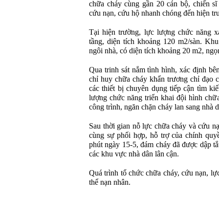
chữa cháy cùng gần 20 cán bộ, chiến sĩ
cứu nạn, cứu hộ nhanh chóng đến hiện tr
Tại hiện trường, lực lượng chức năng x
tầng, diện tích khoảng 120 m2/sàn. Khu
ngôi nhà, có diện tích khoảng 20 m2, ngọ
Qua trinh sát nắm tình hình, xác định bê
chỉ huy chữa cháy khẩn trương chỉ đạo c
các thiết bị chuyên dụng tiếp cận tìm ki
lượng chức năng triển khai đội hình chữ
công trình, ngăn chặn cháy lan sang nhà d
Sau thời gian nỗ lực chữa cháy và cứu n
cùng sự phối hợp, hỗ trợ của chính quy
phút ngày 15-5, đám cháy đã được dập tắ
các khu vực nhà dân lân cận.
Quá trình tổ chức chữa cháy, cứu nạn, lự
thể nạn nhân.