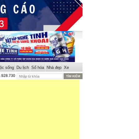
ộc sống
Du lịch
Số hóa
Nhà đẹp
Xe
8.928.730