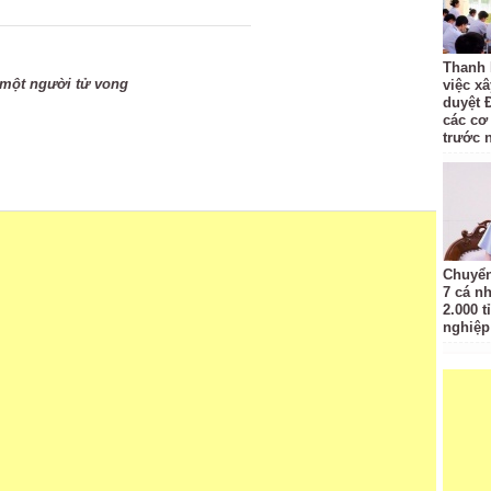
Thanh 
một người tử vong
việc x
duyệt 
các cơ
trước 
Chuyển
7 cá n
2.000 t
nghiệp 