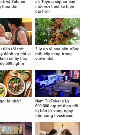
ok và Zalo có
sử Toyota sắp có bản
ị theo dõi
mới với thiết kế hiện
đại hơn
 tiên tôi trót
3 lý do vì sao nên trồng
ay đánh vợ chỉ vì
một cây sung trong
kiến cô ấy tiếc
vườn nhà
 đẻ 500 nghìn
 gọi là phở?
Nam TikToker gần
600.000 người theo dõi
bị bắn tử vong ngay
trên sóng livestream