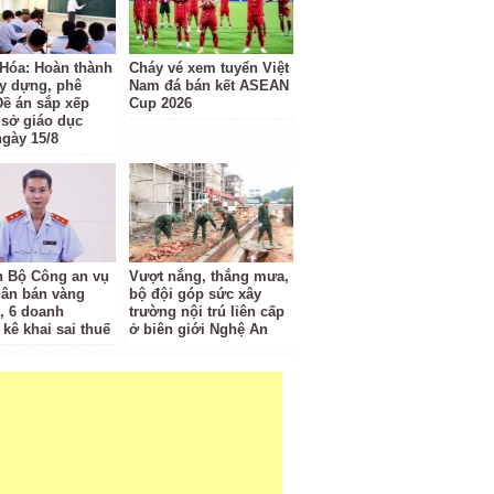
Hóa: Hoàn thành
Cháy vé xem tuyển Việt
ây dựng, phê
Nam đá bán kết ASEAN
Đề án sắp xếp
Cup 2026
 sở giáo dục
ngày 15/8
 Bộ Công an vụ
Vượt nắng, thắng mưa,
hân bán vàng
bộ đội góp sức xây
ỉ, 6 doanh
trường nội trú liên cấp
kê khai sai thuế
ở biên giới Nghệ An