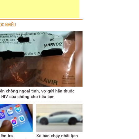
ỌC NHIỀU
iện chồng ngoại tình, vợ gửi hẳn thuốc
ị HIV của chồng cho tiểu tam
iểm tra
Xe bán chạy nhất lịch