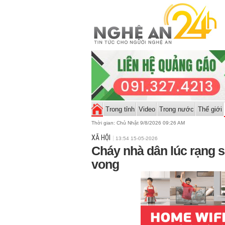
Trong tỉnh
Video
Trong nước
Thế giới
Thời gian:
Chủ Nhật 9/8/2026 09:26 AM
XÃ HỘI
13:54 15-05-2026
Cháy nhà dân lúc rạng 
vong