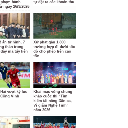
i phạm hành
tự đặt ra các khoản thu
từ ngày 26/9/2026
 án tử hình, 7
Xử phạt gần 1.800
ng thân trong
trường hợp đi dưới tốc
dây ma túy liên
độ cho phép trên cao
tốc
Hải vượt kỷ lục
Khai mạc vòng chung
 Công Vinh
khảo cuộc thi “Tìm
kiếm tài năng Dân ca,
Ví giặm Nghệ Tĩnh”
năm 2026