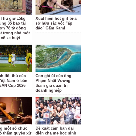
 Thu giữ 15kg
Xuất hiện hot girl bi-a
ùng 35 bao tải
sở hữu sắc vóc "áp
ơn 78 tỷ đồng
đảo" Gấm Kami
ặt trong nhà một
 xế xe buýt
nh đối thủ của
Con gái út của ông
Việt Nam ở bán
Phạm Nhật Vượng
EAN Cup 2026
tham gia quản trị
doanh nghiệp
g một số chức
Đề xuất cấm ban đại
ó thẩm quyền xử
diện cha mẹ học sinh