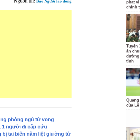
Nguồn tin:
Báo Người lao động
phạt v
chính 
Tuyên 3
án chu
đường 
tỉnh
Quang 
của Lê
rong phòng ngủ tử vong
 1 người đi cấp cứu
bị tai biến nằm liệt giường tử