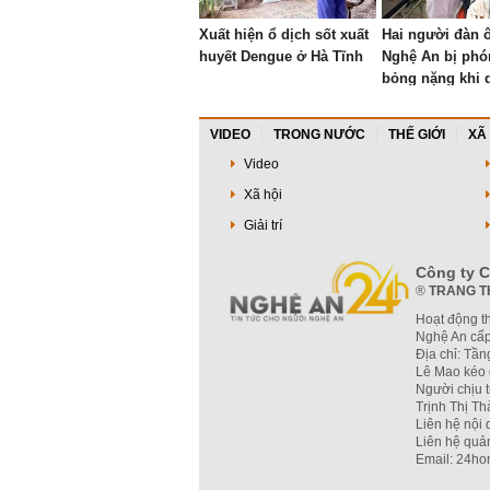
Xuất hiện ổ dịch sốt xuất
Hai người đàn 
huyết Dengue ở Hà Tĩnh
Nghệ An bị phó
bỏng nặng khi 
cà phê
VIDEO
TRONG NƯỚC
THẾ GIỚI
XÃ
Video
Xã hội
Giải trí
Công ty C
®
TRANG T
Hoạt động t
Nghệ An cấp
Địa chỉ: Tầ
Lê Mao kéo 
Người chịu 
Trịnh Thị T
Liên hệ nội
Liên hệ quả
Email: 24ho