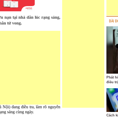
u nạn tại nhà dân lúc rạng sáng,
BÀI Đ
hân tử vong.
Phát h
điều tr
Nội) đang điều tra, làm rõ nguyên
rạng sáng cùng ngày.
Cách k