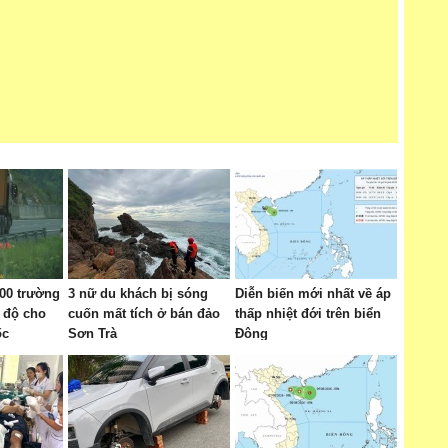
800 trường
3 nữ du khách bị sóng
Diễn biến mới nhất về áp
 độ cho
cuốn mất tích ở bán đảo
thấp nhiệt đới trên biển
ốc
Sơn Trà
Đông