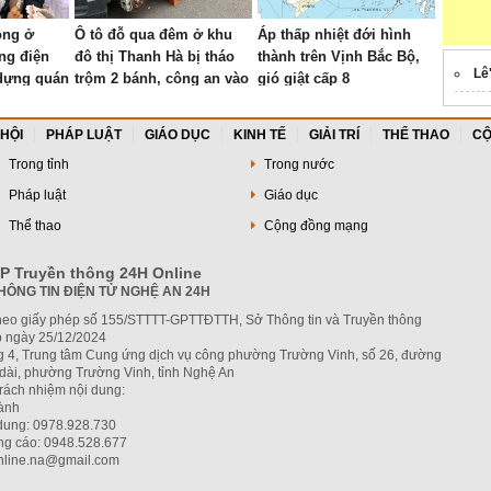
ông ở
Ô tô đỗ qua đêm ở khu
Áp thấp nhiệt đới hình
ng điện
đô thị Thanh Hà bị tháo
thành trên Vịnh Bắc Bộ,
Lê
dựng quán
trộm 2 bánh, công an vào
gió giật cấp 8
cuộc
 HỘI
PHÁP LUẬT
GIÁO DỤC
KINH TẾ
GIẢI TRÍ
THỂ THAO
CỘ
Trong tỉnh
Trong nước
Pháp luật
Giáo dục
Thể thao
Cộng đồng mạng
P Truyền thông 24H Online
HÔNG TIN ĐIỆN TỬ NGHỆ AN 24H
heo giấy phép số 155/STTTT-GPTTĐTTH, Sở Thông tin và Truyền thông
 ngày 25/12/2024
ng 4, Trung tâm Cung ứng dịch vụ công phường Trường Vinh, số 26, đường
dài, phường Trường Vinh, tỉnh Nghệ An
trách nhiệm nội dung:
hành
 dung: 0978.928.730
ng cáo: 0948.528.677
nline.na@gmail.com