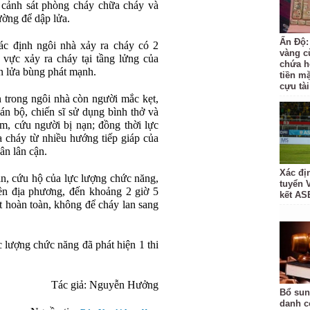
 cảnh sát phòng cháy chữa cháy và
ường để dập lửa.
Ấn Độ:
ác định ngôi nhà xảy ra cháy có 2
vàng c
 vực xảy ra cháy tại tầng lửng của
chứa h
n lửa bùng phát mạnh.
tiền m
cựu tài
n trong ngôi nhà còn người mắc kẹt,
án bộ, chiến sĩ sử dụng bình thở và
ếm, cứu người bị nạn; đồng thời lực
a cháy từ nhiều hướng tiếp giáp của
ân lân cận.
Xác đị
ạn, cứu hộ của lực lượng chức năng,
tuyển 
ền địa phương, đến khoảng 2 giờ 5
kết AS
t hoàn toàn, không để cháy lan sang
c lượng chức năng đã phát hiện 1 thi
Tác giả: Nguyễn Hưởng
Bổ sun
danh c