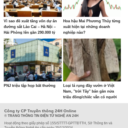
Vì sao đề xuất tăng vốn dự án
Hoa hậu Mai Phương Thúy từng
đường sắt Lào Cai – Hà Nội –
xuất hiện tại những doanh
Hải Phòng lên gần 290.000 tỷ
nghiệp nào?
đồng?
PNJ triệu tập họp bất thường
Loại lá rụng đầy vườn ở Việt
Nam, "trời Tây" bán gần nửa
triệu đồng/chiếc vẫn có người
mua
Công ty CP Truyền thông 24H Online
®
TRANG THÔNG TIN ĐIỆN TỬ NGHỆ AN 24H
Hoạt động theo giấy phép số 155/STTTT-GPTTĐTTH, Sở Thông tin và
Truyền thông Nghệ An cấp ngày 25/12/2024