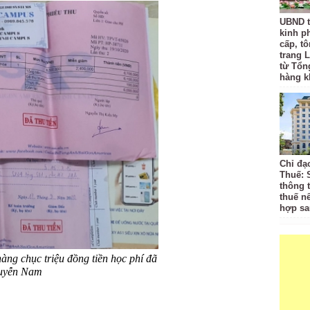
UBND t
kinh p
cấp, tô
trang L
từ Tổn
hàng k
Chỉ đạ
Thuế: 
thông 
thuế n
hợp sa
àng chục triệu đồng tiền học phí đã
guyễn Nam