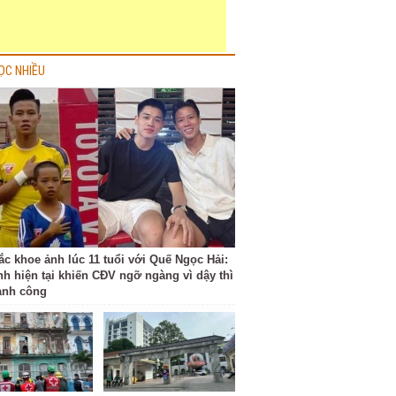
ỌC NHIỀU
ắc khoe ảnh lúc 11 tuổi với Quế Ngọc Hải:
nh hiện tại khiến CĐV ngỡ ngàng vì dậy thì
ành công