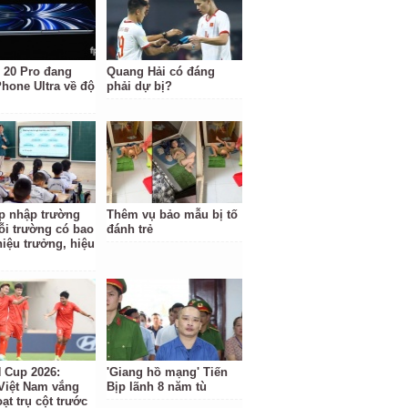
 20 Pro đang
Quang Hải có đáng
Phone Ultra về độ
phải dự bị?
p nhập trường
Thêm vụ bảo mẫu bị tố
ỗi trường có bao
đánh trẻ
hiệu trưởng, hiệu
Cup 2026:
'Giang hồ mạng' Tiến
Việt Nam vắng
Bịp lãnh 8 năm tù
ạt trụ cột trước