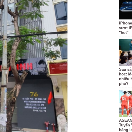
iPhone
vượt i
"hot"
Sau sá
học: M
nhiêu 
phó?
ASEAN 
Tuyển 
hàng lo