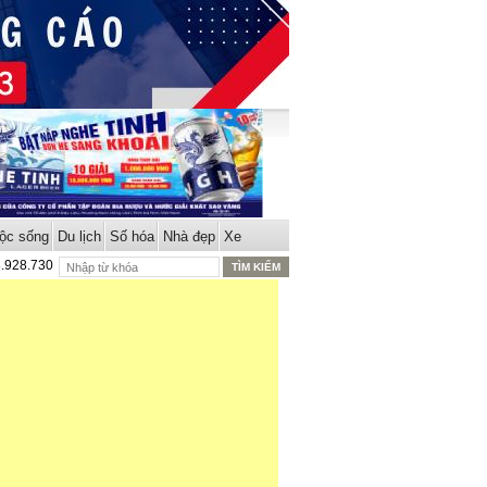
ộc sống
Du lịch
Số hóa
Nhà đẹp
Xe
8.928.730