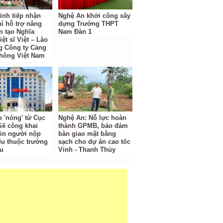
ỉnh tiếp nhận
Nghệ An khởi công xây
hí hỗ trợ nâng
dựng Trường THPT
n tạo Nghĩa
Nam Đàn 1
iệt sĩ Việt – Lào
g Công ty Cảng
hông Việt Nam
o 'nóng' từ Cục
Nghệ An: Nỗ lực hoàn
Sẽ công khai
thành GPMB, bảo đảm
tin người nộp
bàn giao mặt bằng
ếu thuộc trường
sạch cho dự án cao tốc
u
Vinh - Thanh Thủy