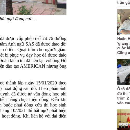
trận g
ất ngờ đóng cửa...
g đã được cấp phép (số 74-76 đường
Huấn H
'giang
g tâm Anh ngữ SAS đã được thao dỡ,
cuộc k
c có tên: Quạt trần cho người giàu.
Công 
hiết bị phục vụ dạy học đã được tháo
Đoàn kiểm tra đã liên lạc với ông Đỗ
iện đào tạo AMERICAN nhưng ông
c thành lập ngày 15/01/2020 theo
hoạt động sau đó. Theo phản ánh
Ô tô đ
huynh đã được tư vấn đóng học phí
đô thị
trộm 2
tiền hàng chục triệu đồng. Đến khi
vào cu
m buộc phải đóng cửa thì học sinh
tháng 10/2021 thì bất ngờ phát hiện
oạt động. Khi liên hệ với đại diện