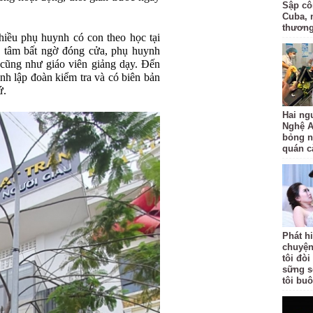
Sập côn
Cuba, 
thươn
hiều phụ huynh có con theo học tại
 tâm bất ngờ đóng cửa, phụ huynh
m cũng như giáo viên giảng dạy. Đến
 lập đoàn kiểm tra và có biên bản
ứ.
Hai ng
Nghệ A
bỏng n
quán c
Phát h
chuyện
tôi đò
sững s
tôi bu