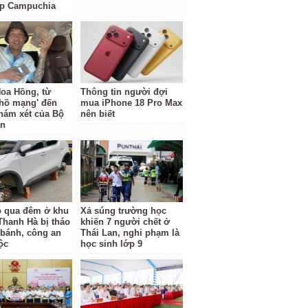
ặp Campuchia
oa Hồng, từ
Thông tin người đợi
 hồ mạng' đến
mua iPhone 18 Pro Max
hám xét của Bộ
nên biết
an
ỗ qua đêm ở khu
Xả súng trường học
 Thanh Hà bị tháo
khiến 7 người chết ở
 bánh, công an
Thái Lan, nghi phạm là
ộc
học sinh lớp 9