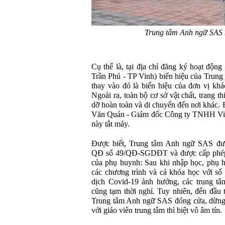
Trung tâm Anh ngữ SAS b
Cụ thể là, tại địa chỉ đăng ký hoạt độn
Trần Phú - TP Vinh) biển hiệu của Trun
thay vào đó là biển hiệu của đơn vị khá
Ngoài ra, toàn bộ cơ sở vật chất, trang t
dỡ hoàn toàn và di chuyển đến nơi khác. 
Văn Quản - Giám đốc Công ty TNHH V
này tắt máy.
Được biết, Trung tâm Anh ngữ SAS đượ
QĐ số 49/QĐ-SGDĐT và được cấp phép 
của phụ huynh: Sau khi nhập học, phụ 
các chương trình và cả khóa học với số 
dịch Covid-19 ảnh hưởng, các trung tâ
cũng tạm thời nghỉ. Tuy nhiên, đến đầu 
Trung tâm Anh ngữ SAS đóng cửa, dừng h
với giáo viên trung tâm thì biệt vô âm tín.