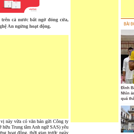
 trên cả nước bất ngờ đóng cửa,
BÀI Đ
Nghệ An ngừng hoạt động.
Đình B
Nhìn ả
quá th
ị này vừa có văn bản gửi Công ty
 hữu Trung tâm Anh ngữ SAS) yêu
dừng hoạt động, thời gian trước ngày