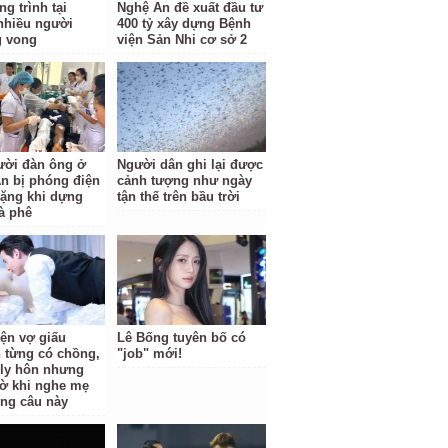
g trình tại
Nghệ An đề xuất đầu tư
nhiều người
400 tỷ xây dựng Bệnh
g vong
viện Sản Nhi cơ sở 2
ười đàn ông ở
Người dân ghi lại được
n bị phóng điện
cảnh tượng như ngày
ặng khi dựng
tận thế trên bầu trời
à phê
iện vợ giấu
Lê Bống tuyên bố có
 từng có chồng,
"job" mới!
i ly hôn nhưng
ờ khi nghe mẹ
ông câu này