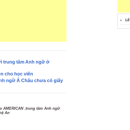
Lê
vì trung tâm Anh ngữ ở
ền cho học viên
Anh ngữ Á Châu chưa có giấy
,
tạo AMERICAN
trung tâm Anh ngữ
hệ An