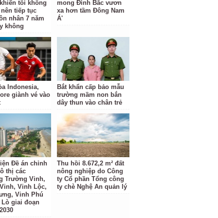
khiến tôi không
mong Đình Bắc vươn
 nên tiếp tục
xa hơn tầm Đông Nam
ôn nhân 7 năm
Á'
y không
a Indonesia,
Bắt khẩn cấp bảo mẫu
ore giành vé vào
trường mầm non bắn
t
dây thun vào chân trẻ
iện Đề án chỉnh
Thu hồi 8.672,2 m² đất
ô thị các
nông nghiệp do Công
 Trường Vinh,
ty Cổ phần Tổng công
Vinh, Vinh Lộc,
ty chè Nghệ An quản lý
ưng, Vinh Phú
 Lò giai đoạn
 2030