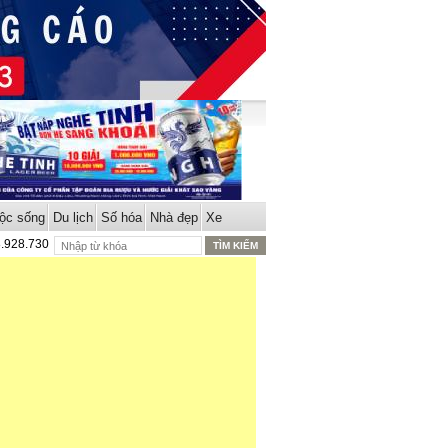
ộc sống
Du lịch
Số hóa
Nhà đẹp
Xe
8.928.730