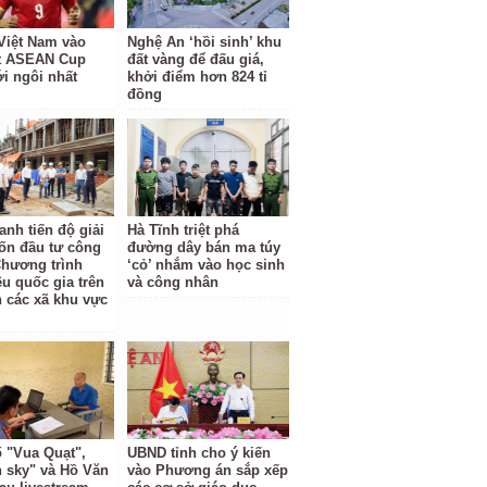
Việt Nam vào
Nghệ An ‘hồi sinh’ khu
t ASEAN Cup
đất vàng để đấu giá,
ới ngôi nhất
khởi điểm hơn 824 tỉ
đồng
anh tiến độ giải
Hà Tĩnh triệt phá
ốn đầu tư công
đường dây bán ma túy
Chương trình
‘cỏ’ nhắm vào học sinh
êu quốc gia trên
và công nhân
n các xã khu vực
ố "Vua Quạt",
UBND tỉnh cho ý kiến
 sky" và Hồ Văn
vào Phương án sắp xếp