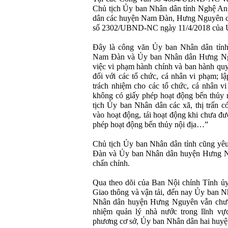
Chủ tịch Ủy ban Nhân dân tỉnh Nghệ An
dân các huyện Nam Đàn, Hưng Nguyên ch
số 2302/UBND-NC ngày 11/4/2018 của Ủ
Đây là công văn Ủy ban Nhân dân tỉn
Nam Đàn và Ủy ban Nhân dân Hưng Nguy
việc vi phạm hành chính và ban hành quy
đối với các tổ chức, cá nhân vi phạm; lậ
trách nhiệm cho các tổ chức, cá nhân v
không có giấy phép hoạt động bến thủy 
tịch Ủy ban Nhân dân các xã, thị trấn có
vào hoạt động, tái hoạt động khi chưa đ
phép hoạt động bến thủy nội địa…”
Chủ tịch Ủy ban Nhân dân tỉnh cũng y
Đàn và Ủy ban Nhân dân huyện Hưng Ng
chấn chỉnh.
Qua theo dõi của Ban Nội chính Tỉnh ủy
Giao thông và vận tải, đến nay Ủy ban
Nhân dân huyện Hưng Nguyên vẫn chưa t
nhiệm quản lý nhà nước trong lĩnh vự
phương cơ sở, Ủy ban Nhân dân hai huyện c