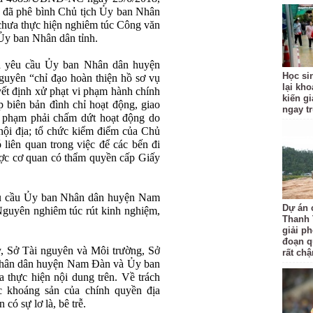
 đã phê bình Chủ tịch Ủy ban Nhân
ưa thực hiện nghiêm túc Công văn
y ban Nhân dân tỉnh.
h yêu cầu Ủy ban Nhân dân huyện
Học si
ên “chỉ đạo hoàn thiện hồ sơ vụ
lại kh
ết định xử phạt vi phạm hành chính
kiến gi
p biên bản đình chỉ hoạt động, giao
ngay t
i phạm phải chấm dứt hoạt động do
nội địa; tổ chức kiểm điểm của Chủ
 liên quan trong việc để các bến đi
ược cơ quan có thẩm quyền cấp Giấy
êu cầu Ủy ban Nhân dân huyện Nam
Dự án 
uyên nghiêm túc rút kinh nghiệm,
Thanh 
giải p
đoạn q
, Sở Tài nguyên và Môi trường, Sở
rất ch
 Nhân dân huyện Nam Đàn và Ủy ban
hực hiện nội dung trên. Về trách
c khoáng sản của chính quyền địa
ó sự lơ là, bê trễ.