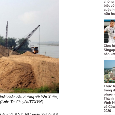
chồng 
biết có
cuộc h
nữa ha
Cầm hò
Singap
bán kế
Thực h
trang đ
phường
 dưới chân cầu đường sắt Yên Xuân,
Thành 
 (Ảnh: Tá Chuyên/TTXVN)
Vinh H
và Cửa
2026 –
à 4685/UBND-NC ngày 29/6/2018,