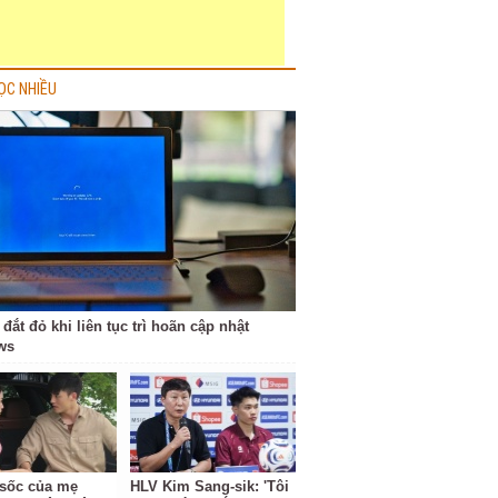
ỌC NHIỀU
 đắt đỏ khi liên tục trì hoãn cập nhật
ws
ộ sốc của mẹ
HLV Kim Sang-sik: 'Tôi