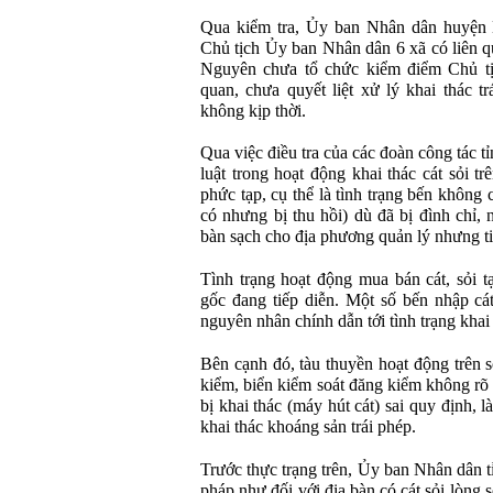
Qua kiểm tra, Ủy ban Nhân dân huyện
Chủ tịch Ủy ban Nhân dân 6 xã có liên
Nguyên chưa tổ chức kiểm điểm Chủ tị
quan, chưa quyết liệt xử lý khai thác t
không kịp thời.
Qua việc điều tra của các đoàn công tác 
luật trong hoạt động khai thác cát sỏi t
phức tạp, cụ thể là tình trạng bến không
có nhưng bị thu hồi) dù đã bị đình chỉ,
bàn sạch cho địa phương quản lý nhưng tiế
Tình trạng hoạt động mua bán cát, sỏi t
gốc đang tiếp diễn. Một số bến nhập cá
nguyên nhân chính dẫn tới tình trạng khai 
Bên cạnh đó, tàu thuyền hoạt động trên 
kiểm, biển kiểm soát đăng kiểm không rõ 
bị khai thác (máy hút cát) sai quy định, 
khai thác khoáng sản trái phép.
Trước thực trạng trên, Ủy ban Nhân dân t
pháp như đối với địa bàn có cát sỏi lòng