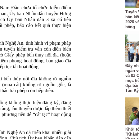
 Nam Đàn chưa tổ chức kiểm điểm
Tuyển 
 quan; Ủy ban Nhân dân huyện Hưng
bán kế
ch Ủy ban Nhân dân 3 xã có liên
2026 v
rái phép, báo cáo kết quả thực hiện
bảng
tỉnh Nghệ An, tình hình vi phạm pháp
rên tuyến kiểm tra vẫn còn diễn biến
 có Giấy phép bến thủy nội địa (hoặc
 niêm phong hoạt động, bàn giao địa
Đẩy nh
p tục tái hoạt động.
ngân v
và 03 
ại bến thủy nội địa không rõ nguồn
mục ti
t (mua cát) không rõ nguồn gốc, là
địa bà
thác trái phép còn tiếp diễn.
Tân Kỳ
sông không thực hiện đăng ký, đăng
ràng; tàu thuyền được lắp thêm thiết
là phương tiện để “cát tặc” hoạt động
Khởi t
ỉnh Nghệ An đã triển khai nhiều giải
"Khánh
 sông, Chủ tịch Ủy ban Nhân dân cấp