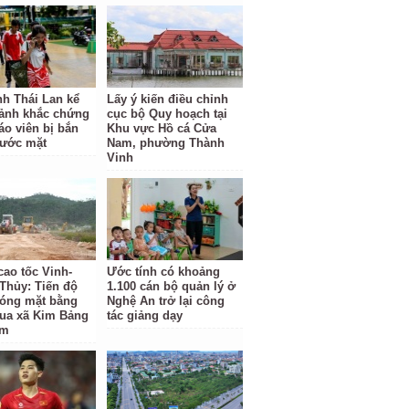
nh Thái Lan kể
Lấy ý kiến điều chỉnh
oảnh khắc chứng
cục bộ Quy hoạch tại
áo viên bị bắn
Khu vực Hồ cá Cửa
rước mặt
Nam, phường Thành
Vinh
cao tốc Vinh-
Ước tính có khoảng
Thủy: Tiến độ
1.100 cán bộ quản lý ở
hóng mặt bằng
Nghệ An trở lại công
ua xã Kim Bảng
tác giảng dạy
ậm