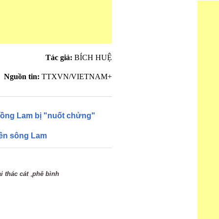
Tác giả:
BÍCH HUỆ
Nguồn tin:
TTXVN/VIETNAM+
Hồng Lam bị "nuốt chửng"
rên sông Lam
,
i thác cát
phê bình