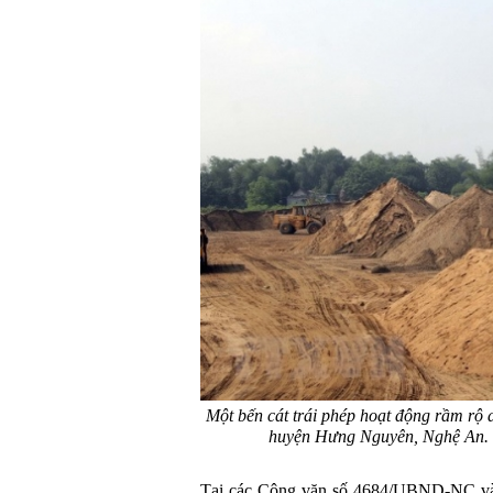
Một bến cát trái phép hoạt động rầm rộ
huyện Hưng Nguyên, Nghệ An.
Tại các Công văn số 4684/UBND-NC v