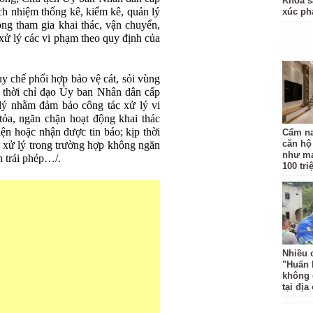
Khoa s
h nhiệm thống kê, kiểm kê, quản lý
xúc p
động tham gia khai thác, vận chuyển,
n xử lý các vi phạm theo quy định của
uy chế phối hợp bảo vệ cát, sỏi vùng
g thời chỉ đạo Ủy ban Nhân dân cấp
lý nhằm đảm bảo công tác xử lý vi
tỏa, ngăn chặn hoạt động khai thác
iện hoặc nhận được tin báo; kịp thời
Cẩm na
căn hộ
 xử lý trong trường hợp không ngăn
như ma
n trái phép…/.
100 tr
Nhiều 
"Huấn 
không 
tại địa