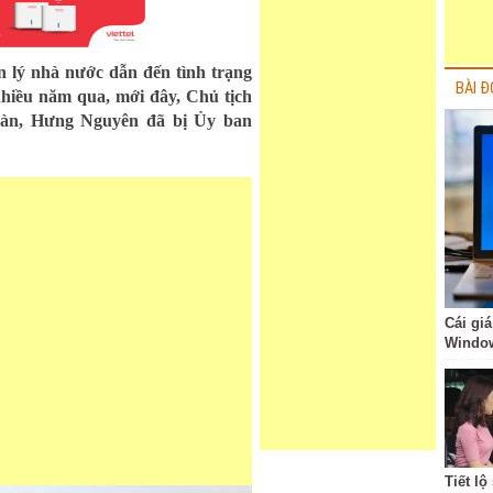
n lý nhà nước dẫn đến tình trạng
BÀI Đ
 nhiều năm qua, mới đây, Chủ tịch
àn, Hưng Nguyên đã bị Ủy ban
Cái giá
Windo
Tiết l