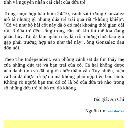
tính và nguyên nhân cái chết của đứa trẻ.
Trong cuộc họp báo hôm 24/10, cảnh sát trưởng Gonzalez
mô tả những gì những đứa trẻ trải qua rất "khủng khiếp".
"Có vẻ như bộ hài cốt này đã ở đó một khoảng thời gian dài
rồi. 3 đứa trẻ đều sống trong căn hộ khi thi thể kia đang
phân hủy. Tôi đã làm ngành này lâu rồi nhưng chưa bao giờ
gặp phải trường hợp nào như thế này”, ông Gonzalez đau
đớn nói.
Theo The Independent, văn phòng cảnh sát đã tìm thấy mẹ
của những đứa trẻ và bạn trai của cô. Cả hai không được
nêu danh tính và đã bị giới chức thẩm vấn. Tuy nhiên, hiện
cả hai đã được trả tự do mà không phải nộp tiền bảo lãnh.
Không rõ người bạn trai đó có là bố của đứa trẻ nào trong
số những đứa trẻ bị bỏ rơi đó không.
Tác giả: An Chi
Nguồn tin:
saostar.vn