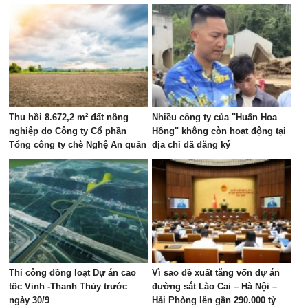
đồng tại Hà Tĩnh
Thu hồi 8.672,2 m² đất nông
Nhiều công ty của "Huấn Hoa
nghiệp do Công ty Cổ phần
Hồng" không còn hoạt động tại
Tổng công ty chè Nghệ An quản
địa chỉ đã đăng ký
lý
Thi công đồng loạt Dự án cao
Vì sao đề xuất tăng vốn dự án
tốc Vinh -Thanh Thủy trước
đường sắt Lào Cai – Hà Nội –
ngày 30/9
Hải Phòng lên gần 290.000 tỷ