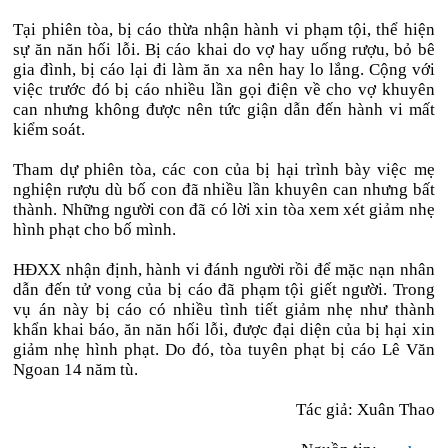
Tại phiên tòa, bị cáo thừa nhận hành vi phạm tội, thể hiện
sự ăn năn hối lỗi. Bị cáo khai do vợ hay uống rượu, bỏ bê
gia đình, bị cáo lại đi làm ăn xa nên hay lo lắng. Cộng với
việc trước đó bị cáo nhiều lần gọi điện về cho vợ khuyên
can nhưng không được nên tức giận dẫn đến hành vi mất
kiểm soát.
Tham dự phiên tòa, các con của bị hại trình bày việc mẹ
nghiện rượu dù bố con đã nhiều lần khuyên can nhưng bất
thành. Những người con đã có lời xin tòa xem xét giảm nhẹ
hình phạt cho bố mình.
HĐXX nhận định, hành vi đánh người rồi để mặc nạn nhân
dẫn đến tử vong của bị cáo đã phạm tội giết người. Trong
vụ án này bị cáo có nhiều tình tiết giảm nhẹ như thành
khẩn khai báo, ăn năn hối lỗi, được đại diện của bị hại xin
giảm nhẹ hình phạt. Do đó, tòa tuyên phạt bị cáo Lê Văn
Ngoan 14 năm tù.
Tác giả: Xuân Thao