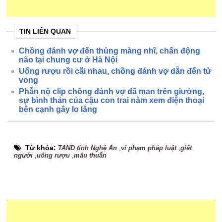
TIN LIÊN QUAN
Chồng đánh vợ đến thủng màng nhĩ, chấn động
não tại chung cư ở Hà Nội
Uống rượu rồi cãi nhau, chồng đánh vợ dẫn đến tử
vong
Phẫn nộ clip chồng đánh vợ dã man trên giường,
sự bình thản của cậu con trai nằm xem điện thoại
bên cạnh gây lo lắng
Từ khóa:
,
,
TAND tỉnh Nghệ An
vi phạm pháp luật
giết
,
,
người
uống rượu
mâu thuẫn