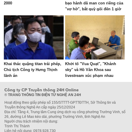
2000
bạo hành dã man con riêng của
"vợ hờ", bắt quỳ gối đến 1 giờ
sáng
Khai thác quặng titan trái phép,
Khởi tố "Vua Quạt", "Khánh
Chủ tịch Công ty Hưng Thịnh
sky" và Hồ Văn Khoa sau
lãnh án
livestream xúc phạm nhau
Công ty CP Truyền thông 24H Online
®
TRANG THÔNG TIN ĐIỆN TỬ NGHỆ AN 24H
Hoạt động theo giấy phép số 155/STTTT-GPTTĐTTH, Sở Thông tin và
Truyền thông Nghệ An cấp ngày 25/12/2024
Địa chỉ: Tầng 4, Trung tâm Cung ứng dịch vụ công phường Trường Vinh, số
26, đường Lê Mao kéo dài, phường Trường Vinh, tỉnh Nghệ An
Người chịu trách nhiệm nội dung:
Trịnh Thị Thành
Liên hệ nội dung: 0978.928.730