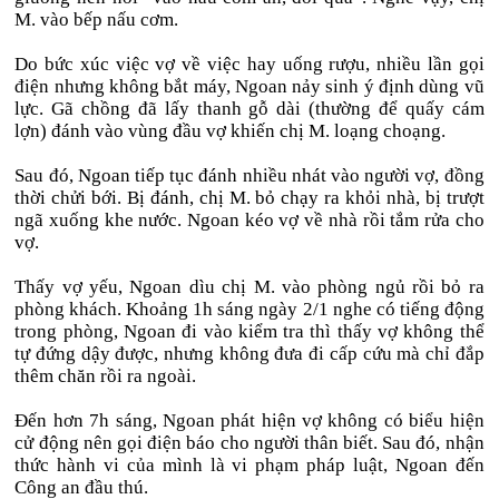
M. vào bếp nấu cơm.
Do bức xúc việc vợ về việc hay uống rượu, nhiều lần gọi
điện nhưng không bắt máy, Ngoan nảy sinh ý định dùng vũ
lực. Gã chồng đã lấy thanh gỗ dài (thường để quấy cám
lợn) đánh vào vùng đầu vợ khiến chị M. loạng choạng.
Sau đó, Ngoan tiếp tục đánh nhiều nhát vào người vợ, đồng
thời chửi bới. Bị đánh, chị M. bỏ chạy ra khỏi nhà, bị trượt
ngã xuống khe nước. Ngoan kéo vợ về nhà rồi tắm rửa cho
vợ.
Thấy vợ yếu, Ngoan dìu chị M. vào phòng ngủ rồi bỏ ra
phòng khách. Khoảng 1h sáng ngày 2/1 nghe có tiếng động
trong phòng, Ngoan đi vào kiểm tra thì thấy vợ không thể
tự đứng dậy được, nhưng không đưa đi cấp cứu mà chỉ đắp
thêm chăn rồi ra ngoài.
Đến hơn 7h sáng, Ngoan phát hiện vợ không có biểu hiện
cử động nên gọi điện báo cho người thân biết. Sau đó, nhận
thức hành vi của mình là vi phạm pháp luật, Ngoan đến
Công an đầu thú.