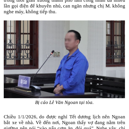
trong thời gian xuống thành phố làm công nhân đã nhiều
lần gọi điện để khuyên nhủ, can ngăn nhưng chị M. không
nghe máy, không tiếp thu.
Bị cáo Lê Văn Ngoan tại tòa.
Chiều 1/1/2026, do được nghỉ Tết dương lịch nên Ngoan
bắt xe về nhà. Về đến nơi, Ngoan thấy vợ đang nằm trên
giường nên nói “vào nấu cơm ăn, đói quá”. Nghe vậy, chị