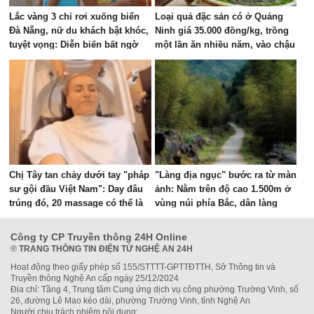
Lắc vàng 3 chỉ rơi xuống biển
Loại quả đặc sản có ở Quảng
Đà Nẵng, nữ du khách bật khóc,
Ninh giá 35.000 đồng/kg, trồng
tuyệt vọng: Diễn biến bất ngờ
một lần ăn nhiều năm, vào chậu
sau đó
làm bonsai giúp chiêu tài
Chị Tây tan chảy dưới tay "pháp
"Làng địa ngục" bước ra từ màn
sư gội đầu Việt Nam": Day đâu
ảnh: Nằm trên độ cao 1.500m ở
trúng đó, 20 massage có thể là
vùng núi phía Bắc, dân làng
phê nhất cuộc đời!
từng sống trong "3 không"
Công ty CP Truyền thông 24H Online
®
TRANG THÔNG TIN ĐIỆN TỬ NGHỆ AN 24H
Hoạt động theo giấy phép số 155/STTTT-GPTTĐTTH, Sở Thông tin và
Truyền thông Nghệ An cấp ngày 25/12/2024
Địa chỉ: Tầng 4, Trung tâm Cung ứng dịch vụ công phường Trường Vinh, số
26, đường Lê Mao kéo dài, phường Trường Vinh, tỉnh Nghệ An
Người chịu trách nhiệm nội dung: