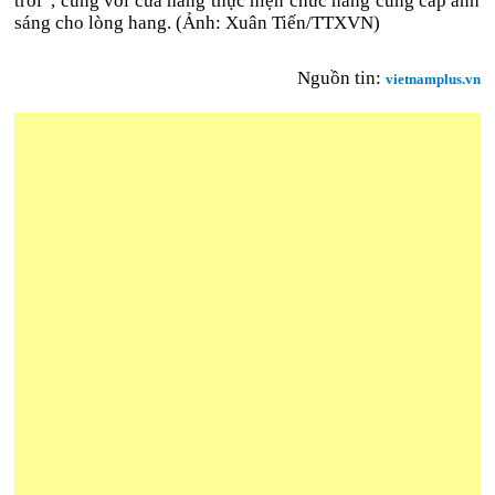
trời”, cùng với cửa hang thực hiện chức năng cung cấp ánh
sáng cho lòng hang. (Ảnh: Xuân Tiến/TTXVN)
Nguồn tin:
vietnamplus.vn