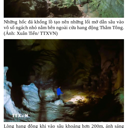
Những hốc đá khổng lồ tạo nên những lối mở dẫn sâu vào
vô số ngách nhỏ nằm bên ngoài cửa hang động Thẳm Tông.
(Ảnh: Xuân Tiến/ TTXVN)
Lòng hang động khi vào sâu khoảng hơn 200m, ánh sáng