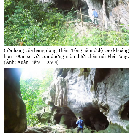
Cửa hang của hang động Thẳm Tông nằm ở độ cao khoảng
hơn 100m so với con đường mòn dưới chân núi Phá Tông.
(Ảnh: Xuân Tiến/TTXVN)