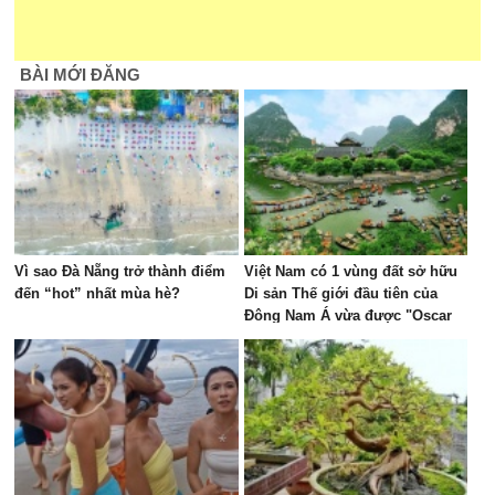
BÀI MỚI ĐĂNG
Vì sao Đà Nẵng trở thành điểm
Việt Nam có 1 vùng đất sở hữu
đến “hot” nhất mùa hè?
Di sản Thế giới đầu tiên của
Đông Nam Á vừa được "Oscar
của ngành du lịch" đề cử, là nơi
tỷ phú Xuân Trường đầu tư KDL
tâm linh 12.000 ha