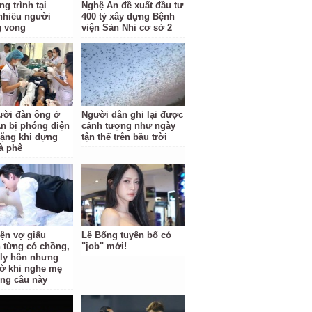
g trình tại
Nghệ An đề xuất đầu tư
nhiều người
400 tỷ xây dựng Bệnh
g vong
viện Sản Nhi cơ sở 2
ười đàn ông ở
Người dân ghi lại được
n bị phóng điện
cảnh tượng như ngày
ặng khi dựng
tận thế trên bầu trời
à phê
iện vợ giấu
Lê Bống tuyên bố có
 từng có chồng,
"job" mới!
i ly hôn nhưng
ờ khi nghe mẹ
ông câu này