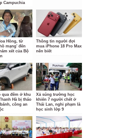
ặp Campuchia
oa Hồng, từ
Thông tin người đợi
 hồ mạng' đến
mua iPhone 18 Pro Max
hám xét của Bộ
nên biết
an
ỗ qua đêm ở khu
Xả súng trường học
 Thanh Hà bị tháo
khiến 7 người chết ở
 bánh, công an
Thái Lan, nghi phạm là
ộc
học sinh lớp 9