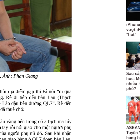
iPhone
vượt i
"hot"
Sau sá
. Ảnh: Phan Giang
học: M
nhiêu 
phó?
ỏi địa điểm gặp thì Bì nói “đi qua
g. Rê đi tiếp đến bản Lau (Thạch
 số Lào đậu bên đường QL7”, Rê đến
 đã thuê chở.
àu vàng bên trong có 2 bịch ma túy
 tay rồi nói giao cho một người phụ
ASEAN 
Tuyển 
 của người phụ nữ đó. Sau khi nhận
hàng lo
ữ hẹn giao hàng ở QL7 đoạn bản Lau.