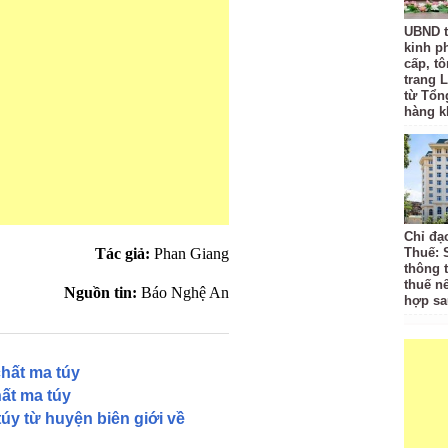
UBND t
kinh p
cấp, tô
trang L
từ Tổn
hàng k
Chỉ đạ
Tác giả:
Phan Giang
Thuế: 
thông 
thuế n
Nguồn tin:
Báo Nghệ An
hợp sa
chất ma túy
hất ma túy
úy từ huyện biên giới về