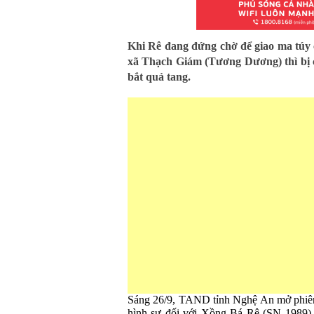
Khi Rê đang đứng chờ để giao ma túy
xã Thạch Giám (Tương Dương) thì bị
bắt quả tang.
Sáng 26/9, TAND tỉnh Nghệ An mở phiên 
hình sự đối với Xồng Bá Rê (SN 1989) t