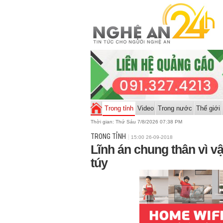
Trong tỉnh
Video
Trong nước
Thế giới
Thời gian:
Thứ Sáu 7/8/2026 07:38 PM
TRONG TỈNH
15:00 26-09-2018
Lĩnh án chung thân vì v
túy