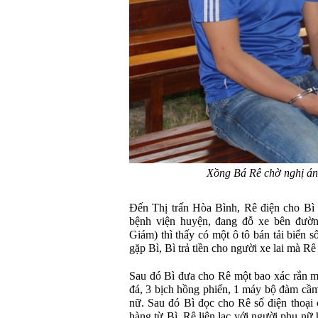
Xồng Bá Rê chờ nghị án
Đến Thị trấn Hòa Bình, Rê điện cho Bì h
bệnh viện huyện, đang đỗ xe bên đườn
Giám) thì thấy có một ô tô bán tải biển
gặp Bì, Bì trả tiền cho người xe lai mà Rê
Sau đó Bì đưa cho Rê một bao xác rắn m
đá, 3 bịch hồng phiến, 1 máy bộ đàm cầm
nữ. Sau đó Bì đọc cho Rê số điện thoại
hàng từ Bì, Rê liên lạc với người phụ n