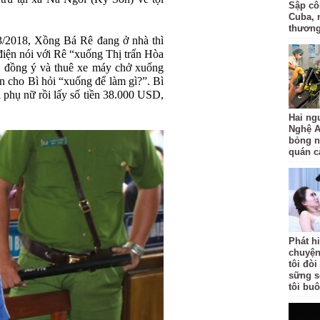
Sập côn
Cuba, 
thươn
3/2018, Xồng Bá Rê đang ở nhà thì
điện nói với Rê “xuống Thị trấn Hòa
ê đồng ý và thuê xe máy chở xuống
n cho Bì hỏi “xuống để làm gì?”. Bì
 phụ nữ rồi lấy số tiền 38.000 USD,
Hai ng
Nghệ A
bỏng n
quán c
Phát h
chuyện
tôi đò
sững s
tôi bu