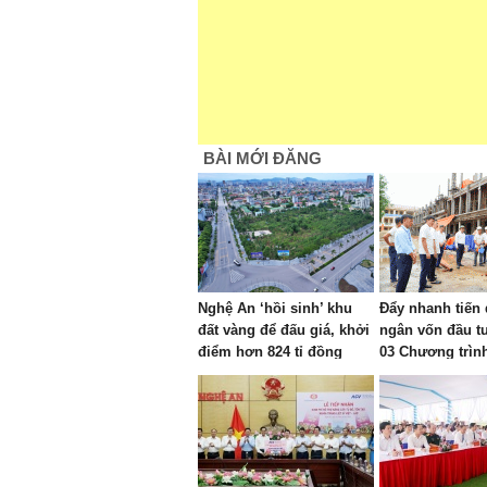
BÀI MỚI ĐĂNG
Nghệ An ‘hồi sinh’ khu
Đẩy nhanh tiến 
đất vàng để đấu giá, khởi
ngân vốn đầu t
điểm hơn 824 tỉ đồng
03 Chương trìn
quốc gia trên đ
xã khu vực Tân