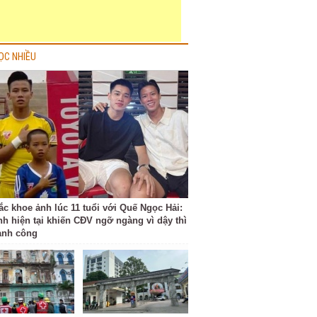
ỌC NHIỀU
ắc khoe ảnh lúc 11 tuổi với Quế Ngọc Hải:
nh hiện tại khiến CĐV ngỡ ngàng vì dậy thì
ành công