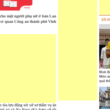
 cho một người phụ nữ ở bản Lau
BÀI Đ
 cơ quan Công an thành phố Vinh
Đình B
Nhìn ả
quá th
tòa lưu động xét xử sơ thẩm vụ án
rú tại xã Na Ngoi (Kỳ Sơn) về tội