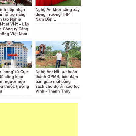
ỉnh tiếp nhận
Nghệ An khởi công xây
hí hỗ trợ nâng
dựng Trường THPT
n tạo Nghĩa
Nam Đàn 1
iệt sĩ Việt – Lào
g Công ty Cảng
hông Việt Nam
o 'nóng' từ Cục
Nghệ An: Nỗ lực hoàn
Sẽ công khai
thành GPMB, bảo đảm
tin người nộp
bàn giao mặt bằng
ếu thuộc trường
sạch cho dự án cao tốc
u
Vinh - Thanh Thủy