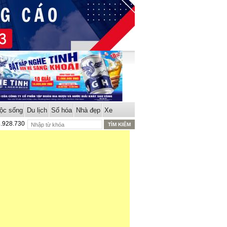
ộc sống
Du lịch
Số hóa
Nhà đẹp
Xe
8.928.730