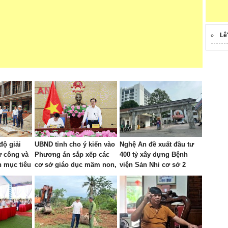
Lê
độ giải
UBND tỉnh cho ý kiến vào
Nghệ An đề xuất đầu tư
ư công và
Phương án sắp xếp các
400 tỷ xây dựng Bệnh
h mục tiêu
cơ sở giáo dục mầm non,
viện Sản Nhi cơ sở 2
ịa bàn các
phổ thông, giáo dục
 Kỳ
thường xuyên và giáo
dục nghề nghiệp công
lập