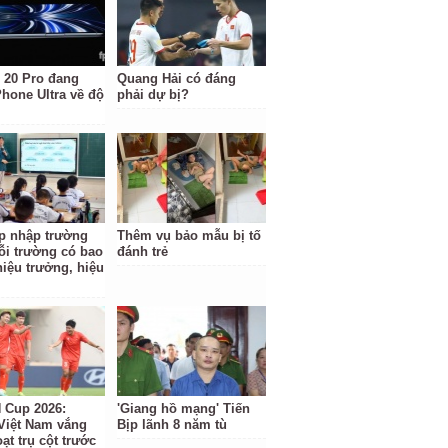
 20 Pro đang
Quang Hải có đáng
Phone Ultra về độ
phải dự bị?
p nhập trường
Thêm vụ bảo mẫu bị tố
ỗi trường có bao
đánh trẻ
hiệu trưởng, hiệu
Cup 2026:
'Giang hồ mạng' Tiến
Việt Nam vắng
Bịp lãnh 8 năm tù
ạt trụ cột trước