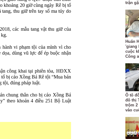
trận g
o khoảng 20 giờ cùng ngày Rê bị tổ
tang, thu giữ trên tay số ma túy do
2018, các mẫu tang vật thu giữ của
 kg.
Huấn H
'giang
 hành vi phạm tội của mình vì cho
cuộc k
e dọa, dùng vũ lực để ép buộc nhận
Công 
 luận công khai tại phiên tòa, HĐXX
tố bị cáo Xồng Bá Rê tội “Mua bán
 tội, đúng pháp luật.
án chung thân cho bị cáo Xồng Bá
Ô tô đ
đô thị
úy” theo khoản 4 điều 251 Bộ Luật
trộm 2
vào cu