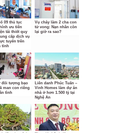
ố 09 thủ tục
Vụ cháy làm 2 cha con
hính ưu tiên
tử vong: Nạn nhân còn
ện tái thiết quy
lại giờ ra sao?
cung cấp dịch vụ
rực tuyến trên
 tỉnh
ữ đối tượng bạo
Liên danh Phúc Tuấn –
ã man con riêng
Vinh Homes làm dự án
ân tình
nhà ở hơn 1.500 tỷ tại
Nghệ An