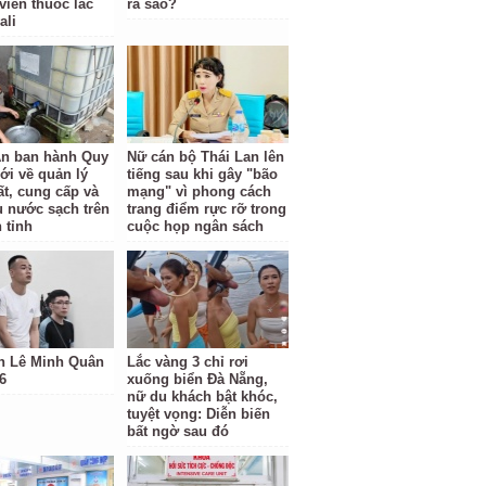
viên thuốc lắc
ra sao?
ali
n ban hành Quy
Nữ cán bộ Thái Lan lên
ới về quản lý
tiếng sau khi gây "bão
ất, cung cấp và
mạng" vì phong cách
hụ nước sạch trên
trang điểm rực rỡ trong
 tỉnh
cuộc họp ngân sách
h Lê Minh Quân
Lắc vàng 3 chỉ rơi
6
xuống biển Đà Nẵng,
nữ du khách bật khóc,
tuyệt vọng: Diễn biến
bất ngờ sau đó