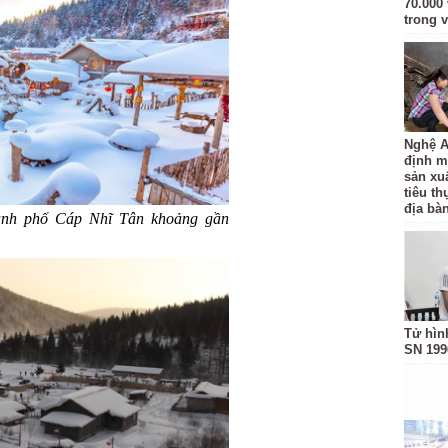
70.000 
trong v
Nghệ A
định m
sản xu
tiêu t
địa bàn
hành phố Cáp Nhĩ Tân khoảng gần
Tử hìn
SN 199