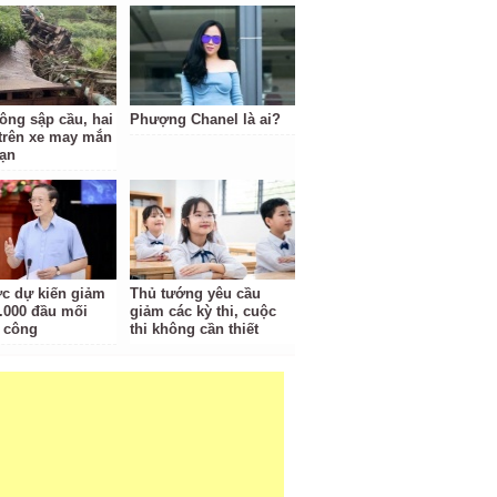
tông sập cầu, hai
Phượng Chanel là ai?
trên xe may mắn
nạn
c dự kiến giảm
Thủ tướng yêu cầu
.000 đầu mối
giảm các kỳ thi, cuộc
 công
thi không cần thiết