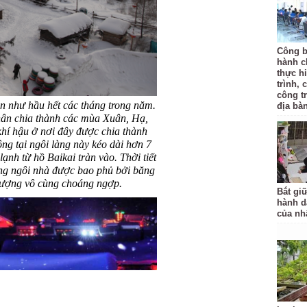
Công b
hành c
thực hi
trình, 
công t
gần như hầu hết các tháng trong năm.
địa bàn
hân chia thành các mùa Xuân, Hạ,
í hậu ở nơi đây được chia thành
ng tại ngôi làng này kéo dài hơn 7
ạnh từ hồ Baikai tràn vào. Thời tiết
ng ngôi nhà được bao phủ bởi băng
 tượng vô cùng choáng ngợp.
Bắt gi
hành d
của nh