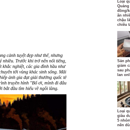
Loại q
Quảng 
đồng/k
ăn nhi
chậu l
chiêu t
ung cảnh tuyệt đẹp như thế, nhưng
 nhiều. Trước khi trở nên nổi tiếng,
Sản ph
giảm c
ết khắc nghiệt, các gia đình hầu như
sau ph
chuyển tới vùng khác sinh sống. Mãi
lan onl
hiếp ảnh gia đạt giải thưởng quốc tế
ình truyền hình "Bố ơi, mình đi đâu
 bắt đầu tìm hiểu về ngôi làng.
Loại qu
giàu d
5 nhóm
nên d