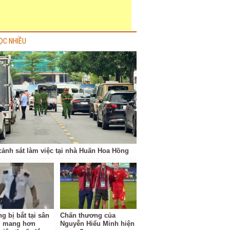
ỌC NHIỀU
cảnh sát làm việc tại nhà Huấn Hoa Hồng
g bị bắt tại sân
Chấn thương của
i mang hơn
Nguyễn Hiểu Minh hiện