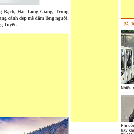
g Bạch, Hắc Long Giang, Trung
hung cảnh đẹp mê đắm lòng người,
BÀI Đ
g Tuyết.
Nhiều 
Phi côn
bay kh