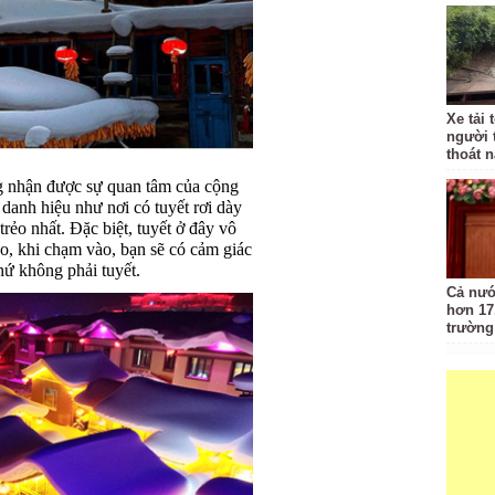
Xe tải 
người 
thoát 
ắng nhận được sự quan tâm của cộng
 danh hiệu như nơi có tuyết rơi dày
trẻo nhất. Đặc biệt, tuyết ở đây vô
, khi chạm vào, bạn sẽ có cảm giác
ứ không phải tuyết.
Cả nướ
hơn 17
trường