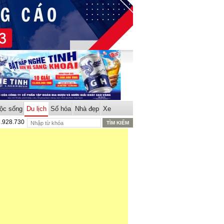
ộc sống
Du lịch
Số hóa
Nhà đẹp
Xe
8.928.730