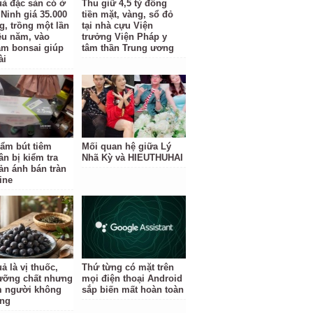
uả đặc sản có ở
Thu giữ 4,5 tỷ đồng
Ninh giá 35.000
tiền mặt, vàng, sổ đỏ
g, trồng một lần
tại nhà cựu Viện
ều năm, vào
trưởng Viện Pháp y
àm bonsai giúp
tâm thần Trung ương
ài
ẩm bút tiêm
Mối quan hệ giữa Lý
ân bị kiểm tra
Nhã Kỳ và HIEUTHUHAI
ản ánh bán tràn
ine
ả là vị thuốc,
Thứ từng có mặt trên
ưỡng chất nhưng
mọi điện thoại Android
 người không
sắp biến mất hoàn toàn
ùng