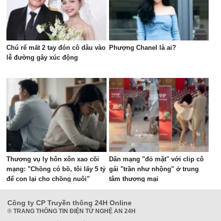
Chú rể mất 2 tay đón cô dâu vào
Phượng Chanel là ai?
lễ đường gây xúc động
Thương vụ ly hôn xôn xao cõi
Dân mạng "đỏ mặt" với clip cô
mạng: "Chồng có bồ, tôi lấy 5 tỷ
gái "trần như nhộng" ở trung
để con lại cho chồng nuôi"
tâm thương mại
Công ty CP Truyền thông 24H Online
®
TRANG THÔNG TIN ĐIỆN TỬ NGHỆ AN 24H