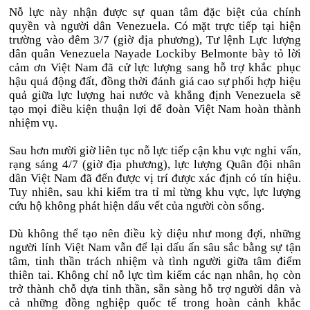
Nỗ lực này nhận được sự quan tâm đặc biệt của chính
quyền và người dân Venezuela. Có mặt trực tiếp tại hiện
trường vào đêm 3/7 (giờ địa phương), Tư lệnh Lực lượng
dân quân Venezuela Nayade Lockiby Belmonte bày tỏ lời
cảm ơn Việt Nam đã cử lực lượng sang hỗ trợ khắc phục
hậu quả động đất, đồng thời đánh giá cao sự phối hợp hiệu
quả giữa lực lượng hai nước và khẳng định Venezuela sẽ
tạo mọi điều kiện thuận lợi để đoàn Việt Nam hoàn thành
nhiệm vụ.
Sau hơn mười giờ liên tục nỗ lực tiếp cận khu vực nghi vấn,
rạng sáng 4/7 (giờ địa phương), lực lượng Quân đội nhân
dân Việt Nam đã đến được vị trí được xác định có tín hiệu.
Tuy nhiên, sau khi kiểm tra tỉ mỉ từng khu vực, lực lượng
cứu hộ không phát hiện dấu vết của người còn sống.
Dù không thể tạo nên điều kỳ diệu như mong đợi, những
người lính Việt Nam vẫn để lại dấu ấn sâu sắc bằng sự tận
tâm, tinh thần trách nhiệm và tình người giữa tâm điểm
thiên tai. Không chỉ nỗ lực tìm kiếm các nạn nhân, họ còn
trở thành chỗ dựa tinh thần, sẵn sàng hỗ trợ người dân và
cả những đồng nghiệp quốc tế trong hoàn cảnh khắc