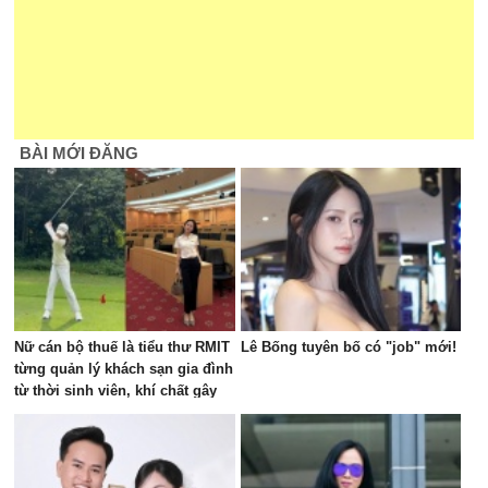
BÀI MỚI ĐĂNG
Nữ cán bộ thuế là tiểu thư RMIT
Lê Bống tuyên bố có "job" mới!
từng quản lý khách sạn gia đình
từ thời sinh viên, khí chất gây
chú ý trên sân golf