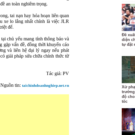
 đề an toàn nghiêm trọng.
ng, tai nạn hay hỏa hoạn liên quan
u xe lo lắng nhất chính là việc JLR
riệt để.
Đề xuấ
n tại chủ yếu mang tính thông báo và
diện c
g gặp vấn đề, đồng thời khuyến cáo
tự đặt 
ờng và liên hệ đại lý ngay nếu phát
 có giải pháp sửa chữa chính thức từ
Tác giả: PV
Nguồn tin:
taichinhdoanhnghiep.net.vn
Xử phạ
trường
độ cho
tốc