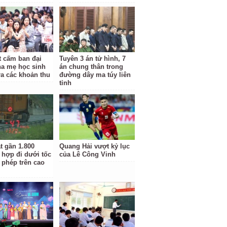
t cấm ban đại
Tuyên 3 án tử hình, 7
ha mẹ học sinh
án chung thân trong
ra các khoản thu
đường dây ma túy liên
tỉnh
t gần 1.800
Quang Hải vượt kỷ lục
 hợp đi dưới tốc
của Lê Công Vinh
 phép trên cao