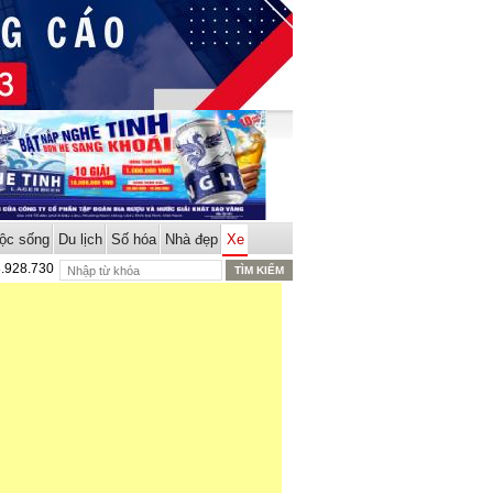
ộc sống
Du lịch
Số hóa
Nhà đẹp
Xe
8.928.730