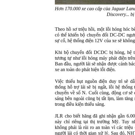
Hơn 170.000 xe cao cấp của Jaguar Land
Discovery... bị 
Theo hồ sơ triệu hồi, một lỗi hỏng hóc b
có thể khiến bộ chuyển đổi DC-DC ngưn
sự cố, hệ thống điện 12V của xe sẽ không
Khi bộ chuyển đổi DCDC bị hỏng, hệ t
tương tự như lỗi hỏng máy phát điện trên
Ban đầu, người lái sẽ nhận được cảnh bá
xe an toàn do phát hiện lỗi điện.
Việc thiếu hụt nguồn điện duy trì sẽ d
thống hỗ trợ lái sẽ bị ngắt, lỗi hệ thống
chuyển về số N. Cuối cùng, động cơ sẽ 
sáng bên ngoài cũng bị tắt lịm, làm tăng
trong điều kiện thiếu sáng.
JLR cho biết hãng đã ghi nhận gần 6.000
này chỉ riêng tại thị trường Mỹ. Tuy 
không phải là rủi ro an toàn vì các triệ
người lái có thời gian xử lý. Sau đó, N