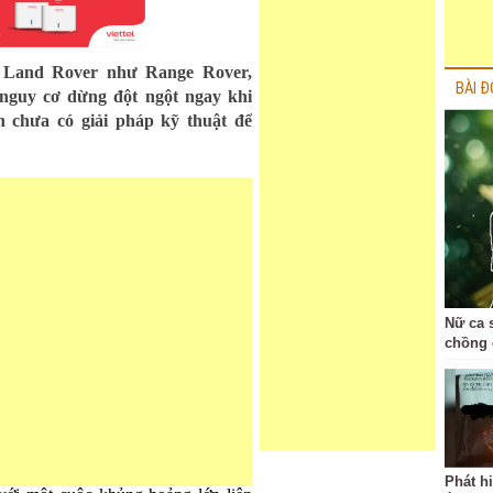
r Land Rover như Range Rover,
BÀI Đ
o nguy cơ dừng đột ngột ngay khi
n chưa có giải pháp kỹ thuật để
Nữ ca 
chồng 
Phát h