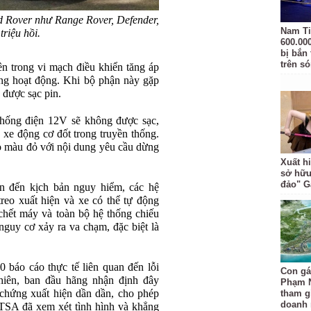
 Rover như Range Rover, Defender,
Nam Ti
triệu hồi.
600.00
bị bắn
trên s
ên trong vi mạch điều khiển tăng áp
g hoạt động. Khi bộ phận này gặp
 được sạc pin.
hống điện 12V sẽ không được sạc,
 xe động cơ đốt trong truyền thống.
o màu đỏ với nội dung yêu cầu dừng
Xuất hi
sở hữu
đảo" 
ẫn đến kịch bản nguy hiểm, các hệ
 treo xuất hiện và xe có thể tự động
chết máy và toàn bộ hệ thống chiếu
 nguy cơ xảy ra va chạm, đặc biệt là
 báo cáo thực tế liên quan đến lỗi
Con gá
nhiên, ban đầu hãng nhận định đây
Phạm 
u chứng xuất hiện dần dần, cho phép
tham gi
doanh 
HTSA đã xem xét tình hình và khẳng