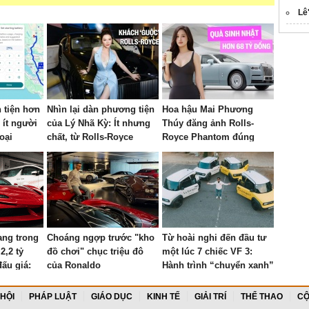
Lê
n tiện hơn
Nhìn lại dàn phương tiện
Hoa hậu Mai Phương
 ít người
của Lý Nhã Kỳ: Ít nhưng
Thúy đăng ảnh Rolls-
hoại
chất, từ Rolls-Royce
Royce Phantom đúng
Ghost đến du thuyền hơn
ngày sinh nhật: Bản giới
100 tỷ đồng
hạn 10 chiếc toàn cầu, giá
quy đổi gần 68 tỷ đồng
sang trong
Choáng ngợp trước "kho
Từ hoài nghi đến đầu tư
2,2 tỷ
đồ chơi" chục triệu đô
một lúc 7 chiếc VF 3:
ấu giá:
của Ronaldo
Hành trình “chuyển xanh”
n như
ngoạn mục của doanh
ce xếp
nhân ngành du lịch
 HỘI
PHÁP LUẬT
GIÁO DỤC
KINH TẾ
GIẢI TRÍ
THỂ THAO
CỘ