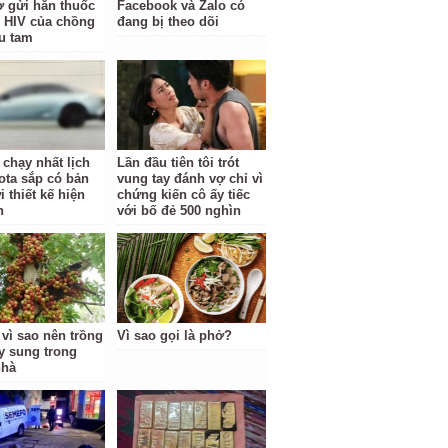
vợ gửi hẳn thuốc
Facebook và Zalo có
rị HIV của chồng
đang bị theo dõi
ểu tam
 chạy nhất lịch
Lần đầu tiên tôi trót
ota sắp có bản
vung tay đánh vợ chỉ vì
 thiết kế hiện
chứng kiến cô ấy tiếc
n
với bố đẻ 500 nghìn
 vì sao nên trồng
Vì sao gọi là phở?
y sung trong
nhà