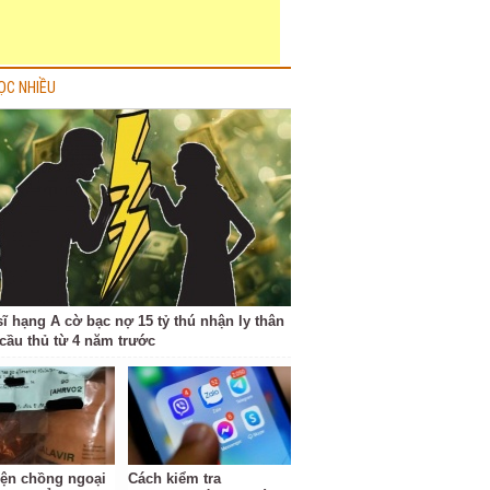
ỌC NHIỀU
sĩ hạng A cờ bạc nợ 15 tỷ thú nhận ly thân
cầu thủ từ 4 năm trước
iện chồng ngoại
Cách kiểm tra