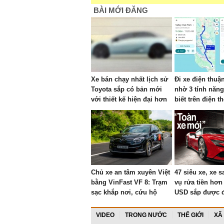
BÀI MỚI ĐĂNG
Xe bán chạy nhất lịch sử
Đi xe điện thuậ
Toyota sắp có bản mới
nhờ 3 tính năng
với thiết kế hiện đại hơn
biết trên điện t
Chủ xe an tâm xuyên Việt
47 siêu xe, xe 
bằng VinFast VF 8: Trạm
vụ rửa tiền hơn 
sạc khắp nơi, cứu hộ
USD sắp được đ
24/7, chi phí 0 đồng
Ferrari SF90 gầ
mới, Rolls-Roy
VIDEO
TRONG NƯỚC
THẾ GIỚI
XÃ
hàng dài