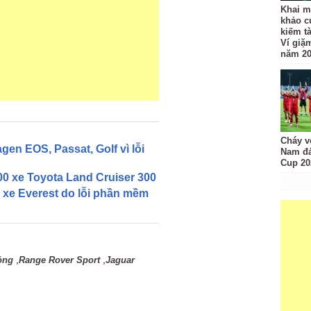
Khai m
khảo c
kiếm t
Ví giặ
năm 2
Cháy v
gen EOS, Passat, Golf vì lỗi
Nam đá
Cup 20
00 xe Toyota Land Cruiser 300
g xe Everest do lỗi phần mềm
,
,
ỏng
Range Rover Sport
Jaguar