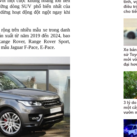
với một cuộc khủng hoảng lớn liên
tình, 
hững dòng SUV phổ biến nhất của
điều t
cho ti
 dừng hoạt động đột ngột ngay khi
i rộng trên nhiều mẫu xe trong danh
n xuất từ năm 2019 đến 2024, bao
ange Rover, Range Rover Sport,
ả mẫu Jaguar F-Pace, E-Pace.
Xe bán
sử Toy
mới với
đại hơ
3 lý do
một câ
vườn 