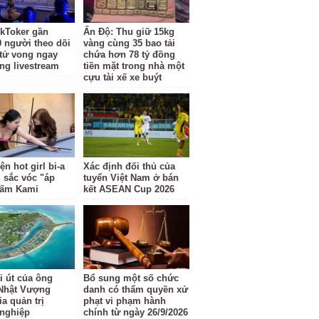
kToker gần
Ấn Độ: Thu giữ 15kg
0 người theo dõi
vàng cùng 35 bao tải
 tử vong ngay
chứa hơn 78 tỷ đồng
óng livestream
tiền mặt trong nhà một
cựu tài xế xe buýt
ện hot girl bi-a
Xác định đối thủ của
 sắc vóc "áp
tuyển Việt Nam ở bán
Gấm Kami
kết ASEAN Cup 2026
i út của ông
Bổ sung một số chức
Nhật Vượng
danh có thẩm quyền xử
a quản trị
phạt vi phạm hành
nghiệp
chính từ ngày 26/9/2026