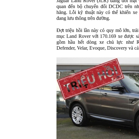
Jaguar Land Rover (JLR) đang đối mặt 
quan đến bộ chuyển đổi DCDC trên n
hãng. Lỗi kỹ thuật này có thể khiến xe
đang lưu thông trên đường.
Đợt triệu hồi lần này có quy mô lớn, trả
mục Land Rover với 170.169 xe được sả
gồm hầu hết dòng xe chủ lực như R
Defender, Velar, Evoque, Discovery và c