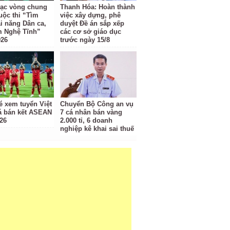
ạc vòng chung
Thanh Hóa: Hoàn thành
uộc thi “Tìm
việc xây dựng, phê
ài năng Dân ca,
duyệt Đề án sắp xếp
m Nghệ Tĩnh”
các cơ sở giáo dục
026
trước ngày 15/8
é xem tuyển Việt
Chuyển Bộ Công an vụ
 bán kết ASEAN
7 cá nhân bán vàng
26
2.000 tỉ, 6 doanh
nghiệp kê khai sai thuế