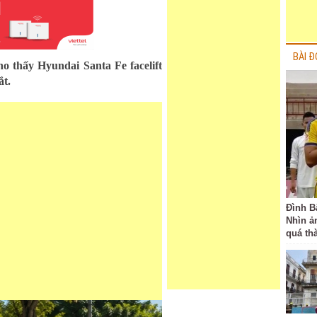
BÀI Đ
 thấy Hyundai Santa Fe facelift
ắt.
Đình B
Nhìn ả
quá th