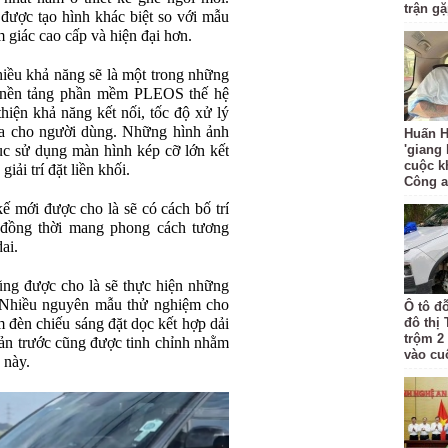
trận g
được tạo hình khác biệt so với mẫu
 giác cao cấp và hiện đại hơn.
hiều khả năng sẽ là một trong những
ị nền tảng phần mềm PLEOS thế hệ
hiện khả năng kết nối, tốc độ xử lý
óa cho người dùng. Những hình ảnh
Huấn H
tục sử dụng màn hình kép cỡ lớn kết
'giang
cuộc k
ải trí đặt liền khối.
Công 
ế mới được cho là sẽ có cách bố trí
 đồng thời mang phong cách tương
ai.
ũng được cho là sẽ thực hiện những
. Nhiều nguyên mẫu thử nghiệm cho
Ô tô đ
m đèn chiếu sáng đặt dọc kết hợp dải
đô thị
trộm 2
cản trước cũng được tinh chỉnh nhằm
vào cu
 này.