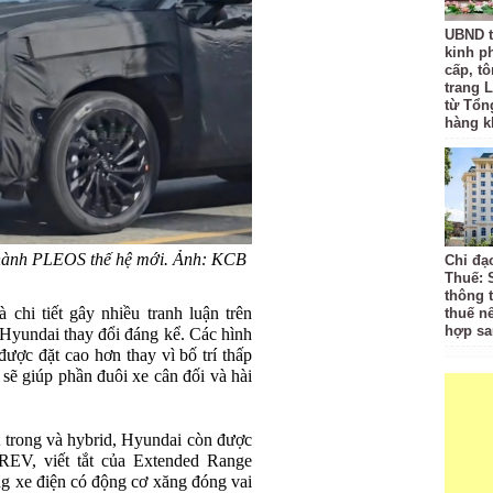
UBND t
kinh p
cấp, tô
trang L
từ Tổn
hàng k
u hành PLEOS thế hệ mới. Ảnh: KCB
Chỉ đạ
Thuế: 
thông 
chi tiết gây nhiều tranh luận trên
thuế n
hợp sa
 Hyundai thay đổi đáng kể. Các hình
ược đặt cao hơn thay vì bố trí thấp
sẽ giúp phần đuôi xe cân đối và hài
 trong và hybrid, Hyundai còn được
EREV, viết tắt của Extended Range
ạng xe điện có động cơ xăng đóng vai