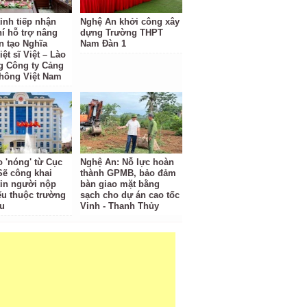
ỉnh tiếp nhận
Nghệ An khởi công xây
hí hỗ trợ nâng
dựng Trường THPT
n tạo Nghĩa
Nam Đàn 1
iệt sĩ Việt – Lào
g Công ty Cảng
hông Việt Nam
o 'nóng' từ Cục
Nghệ An: Nỗ lực hoàn
Sẽ công khai
thành GPMB, bảo đảm
tin người nộp
bàn giao mặt bằng
ếu thuộc trường
sạch cho dự án cao tốc
u
Vinh - Thanh Thủy