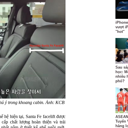
iPhone
vượt i
"hot"
Sau sá
học: M
nhiêu 
phó?
chú ý trong khoang cabin. Ảnh: KCB
 hệ hiện tại, Santa Fe facelift được
ASEAN 
Tuyển 
cấp chất lượng hoàn thiện và trải
hàng lo
nhất nằm ở thiết kế ghế ngồi mới.