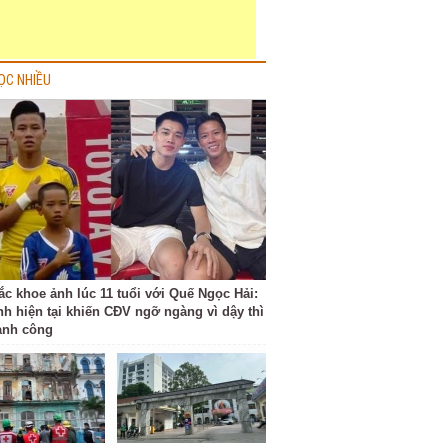
ỌC NHIỀU
ắc khoe ảnh lúc 11 tuổi với Quế Ngọc Hải:
nh hiện tại khiến CĐV ngỡ ngàng vì dậy thì
ành công