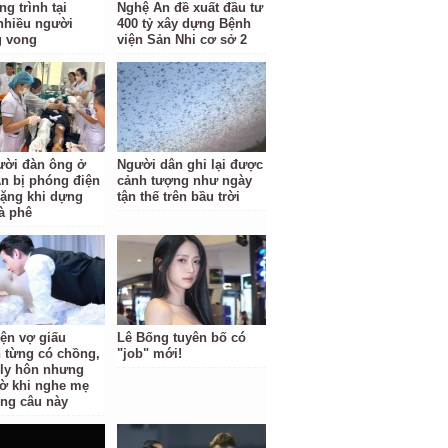
g trình tại
Nghệ An đề xuất đầu tư
nhiều người
400 tỷ xây dựng Bệnh
g vong
viện Sản Nhi cơ sở 2
ười đàn ông ở
Người dân ghi lại được
n bị phóng điện
cảnh tượng như ngày
ặng khi dựng
tận thế trên bầu trời
à phê
iện vợ giấu
Lê Bống tuyên bố có
 từng có chồng,
"job" mới!
i ly hôn nhưng
ờ khi nghe mẹ
ông câu này