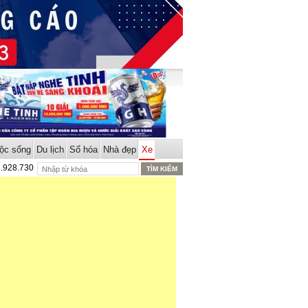
ộc sống
Du lịch
Số hóa
Nhà đẹp
Xe
8.928.730