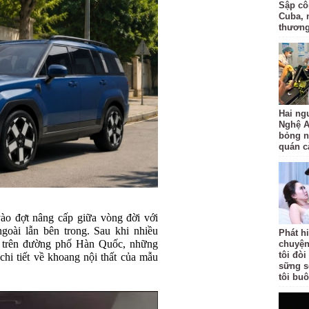
Sập côn
Cuba, 
thươn
Hai ng
Nghệ A
bỏng n
quán c
ào đợt nâng cấp giữa vòng đời với
goài lẫn bên trong. Sau khi nhiều
Phát h
n trên đường phố Hàn Quốc, những
chuyện
tôi đò
chi tiết về khoang nội thất của mẫu
sững s
tôi bu