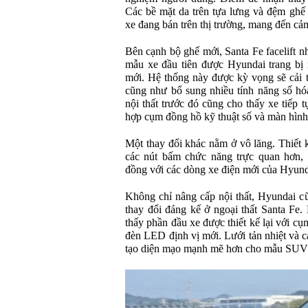
Các bề mặt da trên tựa lưng và đệm ghế 
xe đang bán trên thị trường, mang đến cảm
Bên cạnh bộ ghế mới, Santa Fe facelift n
mẫu xe đầu tiên được Hyundai trang b
mới. Hệ thống này được kỳ vọng sẽ cải t
cũng như bổ sung nhiều tính năng số h
nội thất trước đó cũng cho thấy xe tiếp 
hợp cụm đồng hồ kỹ thuật số và màn hình gi
Một thay đổi khác nằm ở vô lăng. Thiết k
các nút bấm chức năng trực quan hơn,
đồng với các dòng xe điện mới của Hyund
Không chỉ nâng cấp nội thất, Hyundai c
thay đổi đáng kể ở ngoại thất Santa Fe
thấy phần đầu xe được thiết kế lại với cụ
đèn LED định vị mới. Lưới tản nhiệt và 
tạo diện mạo mạnh mẽ hơn cho mẫu SUV