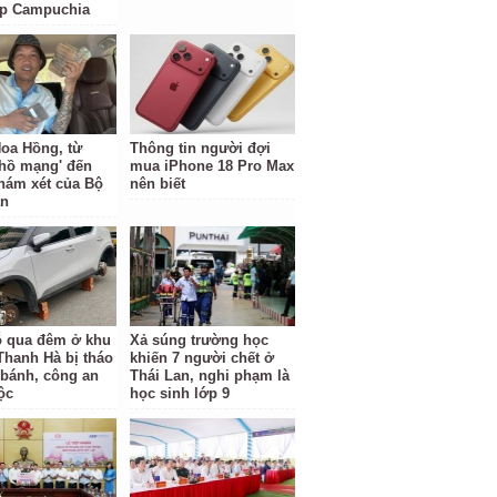
ặp Campuchia
oa Hồng, từ
Thông tin người đợi
 hồ mạng' đến
mua iPhone 18 Pro Max
hám xét của Bộ
nên biết
an
ỗ qua đêm ở khu
Xả súng trường học
 Thanh Hà bị tháo
khiến 7 người chết ở
 bánh, công an
Thái Lan, nghi phạm là
ộc
học sinh lớp 9