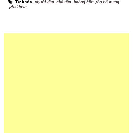
Từ khóa:
,
,
,
người dân
nhà tắm
hoảng hồn
rắn hổ mang
,
phát hiện