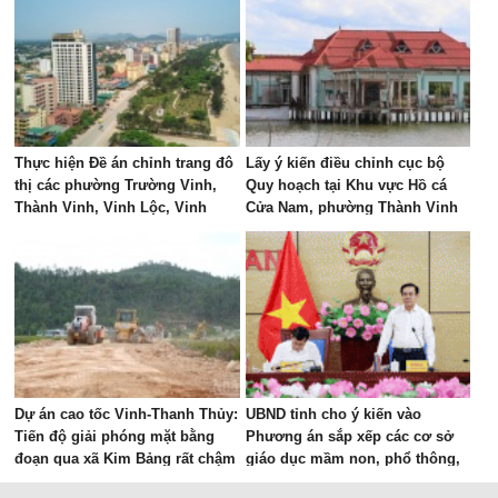
Thực hiện Đề án chỉnh trang đô
Lấy ý kiến điều chỉnh cục bộ
thị các phường Trường Vinh,
Quy hoạch tại Khu vực Hồ cá
Thành Vinh, Vinh Lộc, Vinh
Cửa Nam, phường Thành Vinh
Hưng, Vinh Phú và Cửa Lò giai
đoạn 2026 – 2030
Dự án cao tốc Vinh-Thanh Thủy:
UBND tỉnh cho ý kiến vào
Tiến độ giải phóng mặt bằng
Phương án sắp xếp các cơ sở
đoạn qua xã Kim Bảng rất chậm
giáo dục mầm non, phổ thông,
giáo dục thường xuyên và giáo