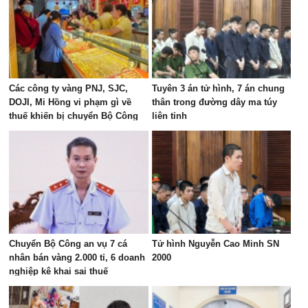
Các công ty vàng PNJ, SJC,
Tuyên 3 án tử hình, 7 án chung
DOJI, Mi Hồng vi phạm gì về
thân trong đường dây ma túy
thuế khiến bị chuyển Bộ Công
liên tỉnh
an xem xét?
Chuyển Bộ Công an vụ 7 cá
Tử hình Nguyễn Cao Minh SN
nhân bán vàng 2.000 tỉ, 6 doanh
2000
nghiệp kê khai sai thuế