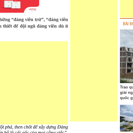
những “đảng viên trừ”, “đảng viên
BÀI Đ
 thiết để đội ngũ đảng viên dù ít
Trao q
giải n
quốc g
ột phá, then chốt để xây dựng Đảng
 bộ là cái gốc của mọi công việc”,