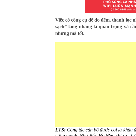
Việc có công cụ để đo đếm, thanh lọc 
sạch” làng nhàng là quan trọng và cần
nhưng mà tốt.
LTS:
Công tác cán bộ được coi là khâu đ
vững mạnh. Như Bác Hồ từng chỉ ra “Cán