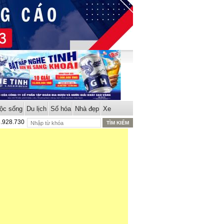
ộc sống
Du lịch
Số hóa
Nhà đẹp
Xe
8.928.730