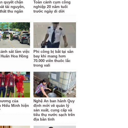
n quyết chặn
Toàn cảnh cụm công
oát tài nguyên,
nghiệp 20 năm tuổi
thất thu ngân
trước ngày di dời
cảnh sát làm việc
Phi công bị bắt tại sân
à Huấn Hoa Hồng
bay khi mang hơn
70.000 viên thuốc lắc
trong vali
hương của
Nghệ An ban hành Quy
 Hiểu Minh hiện
định mới về quản lý
?
sản xuất, cung cấp và
tiêu thụ nước sạch trên
địa bàn tỉnh