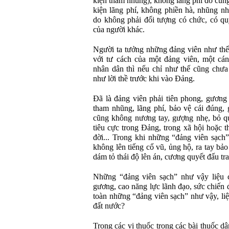
kiện tham nhũng), không lãng phí do cũng
kiện lãng phí, không phiền hà, nhũng nh
do không phải đối tượng có chức, có qu
của người khác.
Người ta tưởng những đảng viên như thế 
với tư cách của một đảng viên, một cá
nhân dân thì nếu chỉ như thế cũng chưa
như lời thề trước khi vào Đảng.
Đã là đảng viên phải tiên phong, gương
tham nhũng, lãng phí, bảo vệ cái đúng,
cũng không nương tay, gượng nhẹ, bỏ qu
tiêu cực trong Đảng, trong xã hội hoặc t
đời... Trong khi những “đảng viên sạch” 
không lên tiếng cổ vũ, ủng hộ, ra tay bả
dám tỏ thái độ lên án, cương quyết đấu tra
Những “đảng viên sạch” như vậy liệu 
gương, cao năng lực lãnh đạo, sức chiến
toàn những “đảng viên sạch” như vậy, liệ
đất nước?
Trong các vị thuốc trong các bài thuốc d