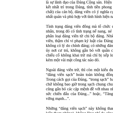
là sự lãnh đạo của Đảng Cộng sản. Hiện 
kết nhất trí trong Đảng, tính tiền phon
chất) của cán bộ, đảng viên có ý nghĩa c
nhất quán và phù hợp với tình hình hiện n
Tình trạng đảng viên đông mà tổ chức
nhân, trong đó có tình trạng nể nang, né 
phân loại đảng viên từ chi bộ đảng. Nh
viên, thậm chí vi phạm kỷ luật của Đảng 
không có lý do chính đáng; có những đản
ủy nơi cư trú, không gắn bó với quần 
chiếu cố không khai trừ mà chỉ bị xếp lo
kém một vài mặt công tác nào đó.
Ngoài đảng viên trừ, thì còn một kiểu đ
“đảng viên sạch” hoàn toàn không đồng
Trong cách gọi của Đảng, “trong sạch” b
chứ không bao giờ trong sạch chung chu
cũng gắn bó các cặp mệnh đề với nhau n
sức chiến đấu của Đảng...” hoặc, “Tăn
vững mạnh...”.
Những “đảng viên sạch” này không tha