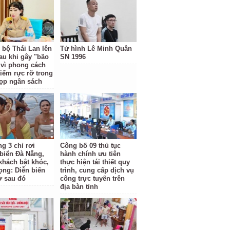
 bộ Thái Lan lên
Tử hình Lê Minh Quân
sau khi gây "bão
SN 1996
vì phong cách
điểm rực rỡ trong
ọp ngân sách
g 3 chỉ rơi
Công bố 09 thủ tục
biển Đà Nẵng,
hành chính ưu tiên
khách bật khóc,
thực hiện tái thiết quy
ọng: Diễn biến
trình, cung cấp dịch vụ
ờ sau đó
công trực tuyến trên
địa bàn tỉnh