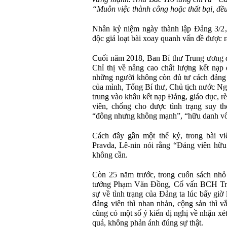
“Muôn việc thành công hoặc thất bại, đề
Nhân kỷ niệm ngày thành lập Đảng 3/2,
độc giả loạt bài xoay quanh vấn đề được 
Cuối năm 2018, Ban Bí thư Trung ương đ
Chỉ thị về nâng cao chất lượng kết nạp 
những người không còn đủ tư cách đảng 
của mình, Tổng Bí thư, Chủ tịch nước N
trung vào khâu kết nạp Đảng, giáo dục, rè
viên, chống cho được tình trạng suy th
“đông nhưng không mạnh”, “hữu danh vô
Cách đây gần một thế kỷ, trong bài viế
Pravda, Lê-nin nói rằng “Đảng viên hữu
không cần.
Còn 25 năm trước, trong cuốn sách nh
tướng Phạm Văn Đồng, Cố vấn BCH Tru
sự về tình trạng của Đảng ta lúc bấy gi
đảng viên thì nhan nhản, cộng sản thì v
cũng có một số ý kiến dị nghị về nhận xé
quá, không phản ánh đúng sự thật.