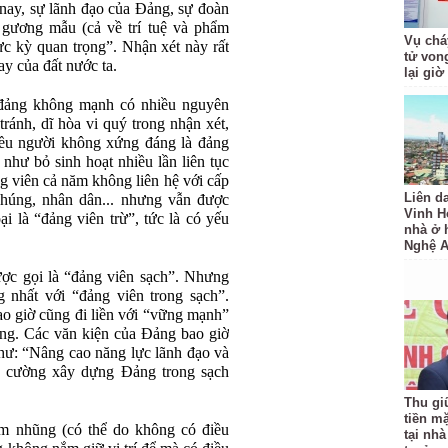
nay, sự lãnh đạo của Đảng, sự đoàn
g gương mẫu (cả về trí tuệ và phẩm
Vụ chá
ực kỳ quan trọng”. Nhận xét này rất
tử von
ay của đất nước ta.
lại giờ
 đảng không mạnh có nhiều nguyên
tránh, dĩ hòa vi quý trong nhận xét,
iều người không xứng đáng là đảng
như bỏ sinh hoạt nhiều lần liên tục
g viên cả năm không liên hệ với cấp
Liên d
chúng, nhân dân... nhưng vẫn được
Vinh H
ại là “đảng viên trừ”, tức là có yếu
nhà ở h
Nghệ 
ược gọi là “đảng viên sạch”. Nhưng
 nhất với “đảng viên trong sạch”.
ao giờ cũng đi liền với “vững mạnh”
ng. Các văn kiện của Đảng bao giờ
hư: “Nâng cao năng lực lãnh đạo và
g cường xây dựng Đảng trong sạch
Thu gi
tiền mặ
m nhũng (có thể do không có điều
tại nh