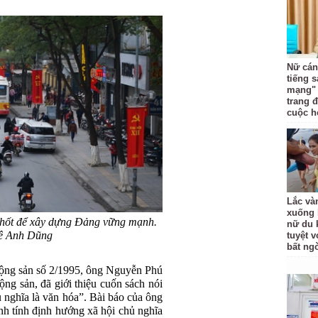
Nữ cán
tiếng 
mạng" 
trang 
cuộc h
Lắc vàn
xuống 
 chốt để xây dựng Đảng vững mạnh.
nữ du 
ê Anh Dũng
tuyệt v
bất ng
 Cộng sản số 2/1995, ông Nguyễn Phú
ộng sản, đã giới thiệu cuốn sách nói
ủ nghĩa là văn hóa”. Bài báo của ông
nh tính định hướng xã hội chủ nghĩa