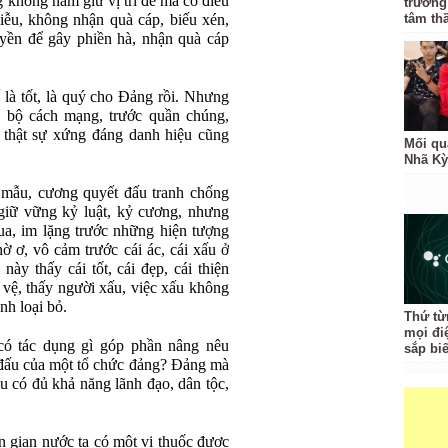
 không nắm giữ vị trí để mà có điều
trưởng
iễu, không nhận quà cáp, biếu xén,
tâm th
yền để gây phiền hà, nhận quà cáp
là tốt, là quý cho Đảng rồi. Nhưng
n bộ cách mạng, trước quần chúng,
 thật sự xứng đáng danh hiệu cũng
Mối qu
Nhã Kỳ
 mẫu, cương quyết đấu tranh chống
 giữ vững kỷ luật, kỷ cương, nhưng
a, im lặng trước những hiện tượng
hờ ơ, vô cảm trước cái ác, cái xấu ở
này thấy cái tốt, cái đẹp, cái thiện
o vệ, thấy người xấu, việc xấu không
nh loại bỏ.
Thứ từ
mọi đi
có tác dụng gì góp phần nâng nêu
sắp bi
 đấu của một tổ chức đảng? Đảng mà
u có đủ khả năng lãnh đạo, dân tộc,
ân gian nước ta có một vị thuốc được