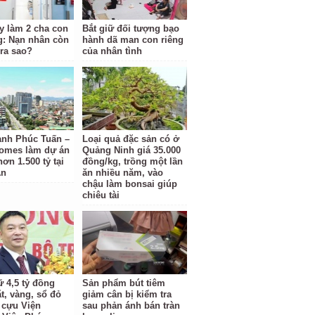
y làm 2 cha con
Bắt giữ đối tượng bạo
g: Nạn nhân còn
hành dã man con riêng
 ra sao?
của nhân tình
anh Phúc Tuấn –
Loại quả đặc sản có ở
omes làm dự án
Quảng Ninh giá 35.000
ơn 1.500 tỷ tại
đồng/kg, trồng một lần
An
ăn nhiều năm, vào
chậu làm bonsai giúp
chiêu tài
ữ 4,5 tỷ đồng
Sản phẩm bút tiêm
t, vàng, sổ đỏ
giảm cân bị kiểm tra
à cựu Viện
sau phản ánh bán tràn