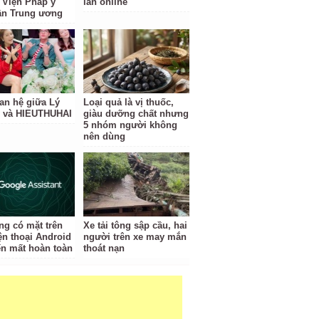
 Viện Pháp y
lan online
ần Trung ương
an hệ giữa Lý
Loại quả là vị thuốc,
 và HIEUTHUHAI
giàu dưỡng chất nhưng
5 nhóm người không
nên dùng
ng có mặt trên
Xe tải tông sập cầu, hai
ện thoại Android
người trên xe may mắn
ến mất hoàn toàn
thoát nạn