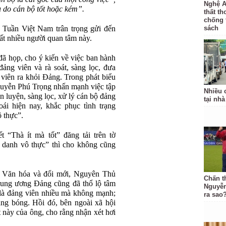
Nghệ A
u do cán bộ tốt hoặc kém”.
thất th
chống 
 Tuần Việt Nam trân trọng gửi đến
sách
rất nhiều người quan tâm này.
ã họp, cho ý kiến về việc ban hành
đảng viên và rà soát, sàng lọc, đưa
viên ra khỏi Đảng. Trong phát biểu
guyễn Phú Trọng nhấn mạnh việc tập
Nhiều 
n luyện, sàng lọc, xử lý cán bộ đảng
tại nh
oái hiện nay, khắc phục tình trạng
 thực”.
t “Thà ít mà tốt” đăng tải trên tờ
 danh vô thực” thì cho không cũng
ỏ Văn hóa và đổi mới, Nguyên Thủ
Chấn t
ng ương Đảng cũng đã thổ lộ tâm
Nguyễn
ờ là đảng viên nhiều mà không mạnh;
ra sao
ắng bóng. Hồi đó, bên ngoài xã hội
t này của ông, cho rằng nhận xét hơi