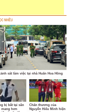
ỌC NHIỀU
cảnh sát làm việc tại nhà Huấn Hoa Hồng
g bị bắt tại sân
Chấn thương của
i mang hơn
Nguyễn Hiểu Minh hiện