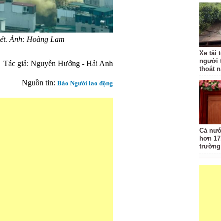
mét. Ảnh: Hoàng Lam
Xe tải 
người 
Tác giả:
Nguyễn Hưởng - Hải Anh
thoát 
Nguồn tin:
Báo Người lao động
Cả nướ
hơn 17
trường