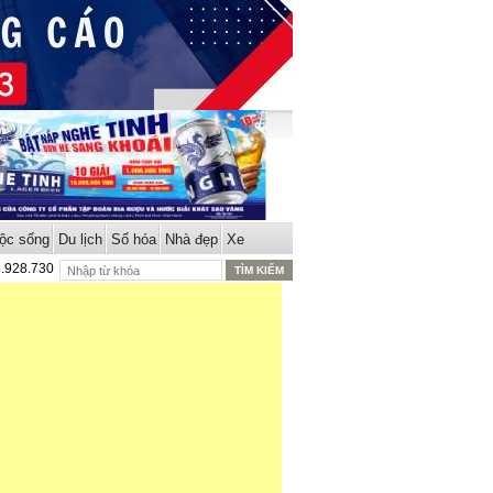
ộc sống
Du lịch
Số hóa
Nhà đẹp
Xe
8.928.730