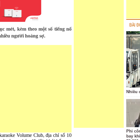
BÀI Đ
ục mét, kèm theo một số tiếng nổ
nhiều người hoảng sợ.
Nhiều 
Phi côn
karaoke Volume Club, địa chỉ số 10
bay kh