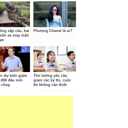
tông sập cầu, hai
Phượng Chanel là ai?
trên xe may mắn
nạn
c dự kiến giảm
Thủ tướng yêu cầu
.000 đầu mối
giảm các kỳ thi, cuộc
 công
thi không cần thiết