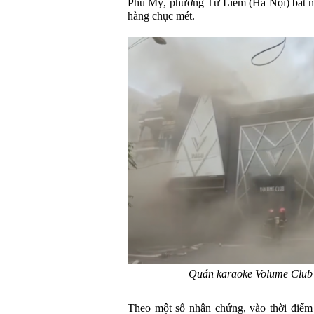
Phú Mỹ, phường Từ Liêm (Hà Nội) bất ng
hàng chục mét.
Quán karaoke Volume Club b
Theo một số nhân chứng, vào thời điểm 