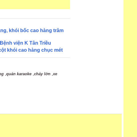
àng, khói bốc cao hàng trăm
 Bệnh viện K Tân Triều
cột khói cao hàng chục mét
,
,
,
ng
quán karaoke
cháy lớn
xe