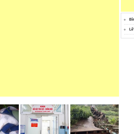
Bì
Lê