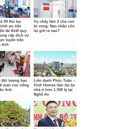
ố 09 thủ tục
Vụ cháy làm 2 cha con
hính ưu tiên
tử vong: Nạn nhân còn
ện tái thiết quy
lại giờ ra sao?
cung cấp dịch vụ
rực tuyến trên
 tỉnh
ữ đối tượng bạo
Liên danh Phúc Tuấn –
ã man con riêng
Vinh Homes làm dự án
ân tình
nhà ở hơn 1.500 tỷ tại
Nghệ An