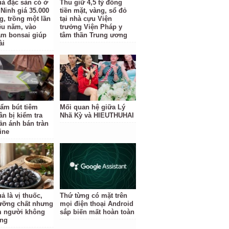
uả đặc sản có ở
Thu giữ 4,5 tỷ đồng
Ninh giá 35.000
tiền mặt, vàng, sổ đỏ
g, trồng một lần
tại nhà cựu Viện
ều năm, vào
trưởng Viện Pháp y
àm bonsai giúp
tâm thần Trung ương
ài
ẩm bút tiêm
Mối quan hệ giữa Lý
ân bị kiểm tra
Nhã Kỳ và HIEUTHUHAI
ản ánh bán tràn
ine
ả là vị thuốc,
Thứ từng có mặt trên
ưỡng chất nhưng
mọi điện thoại Android
 người không
sắp biến mất hoàn toàn
ùng