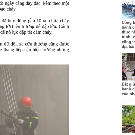
hói ngày càng dày đặc, kèm theo một
báo cháy.
g đã huy động gần 10 xe chữa cháy
Công b
ng tới hiện trường để dập lửa. Cảnh
hành c
để nỗ lực dập tắt đám cháy.
thực hi
trình, 
công t
ên dữ dội, xe cứu thương cũng được
địa bàn
e thang tiếp cận hiện trường nhưng
Bắt gi
hành d
của nh