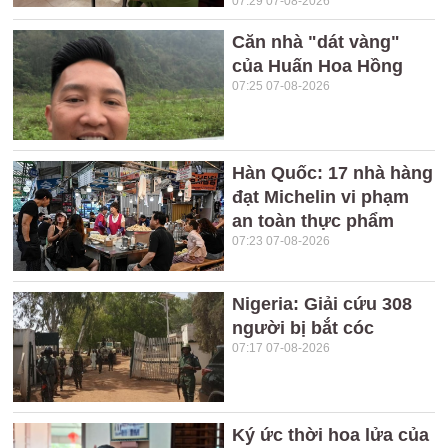
07:29 07-08-2026
Căn nhà "dát vàng"
của Huấn Hoa Hồng
07:25 07-08-2026
Hàn Quốc: 17 nhà hàng
đạt Michelin vi phạm
an toàn thực phẩm
07:23 07-08-2026
Nigeria: Giải cứu 308
người bị bắt cóc
07:17 07-08-2026
Ký ức thời hoa lửa của