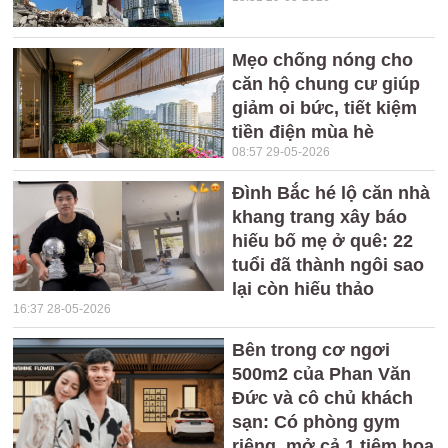
Mẹo chống nóng cho
căn hộ chung cư giúp
giảm oi bức, tiết kiệm
tiền điện mùa hè
08:57 29-05-2026
Đình Bắc hé lộ căn nhà
khang trang xây báo
hiếu bố mẹ ở quê: 22
tuổi đã thành ngôi sao
lại còn hiếu thảo
16:37 28-05-2026
Bên trong cơ ngơi
500m2 của Phan Văn
Đức và cô chủ khách
sạn: Có phòng gym
riêng, mở cả 1 tiệm hoa