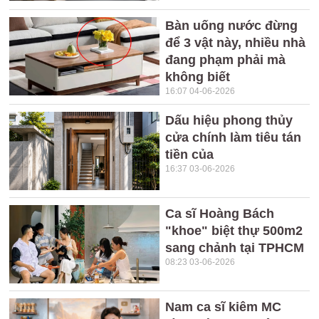
Bàn uống nước đừng
để 3 vật này, nhiều nhà
đang phạm phải mà
không biết
16:07 04-06-2026
Dấu hiệu phong thủy
cửa chính làm tiêu tán
tiền của
16:37 03-06-2026
Ca sĩ Hoàng Bách
"khoe" biệt thự 500m2
sang chảnh tại TPHCM
08:23 03-06-2026
Nam ca sĩ kiêm MC