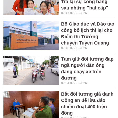
Trả lại sự công bằng
sau những "bất cập"
07:47 07-08-2026
Bộ Giáo dục và Đào tạo
công bố lịch thi lại cho
Điểm thi Trường
chuyên Tuyên Quang
07:40 07-08-2026
Tạm giữ đối tượng đạp
ngã người đàn ông
đang chạy xe trên
đường
07:34 07-08-2026
Bắt đối tượng giả danh
Công an để lừa đảo
chiếm đoạt 400 triệu
đồng