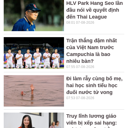
HLV Park Hang Seo lần
đầu nói về quyết định
đến Thai League
08:01 07-08-2026
Trận thắng đậm nhất
của Việt Nam trước
Campuchia là bao
nhiêu bàn?
07:55 07-08-2026
Đi làm rẫy cùng bố mẹ,
hai học sinh tiểu học
đuối nước tử vong
07:53 07-08-2026
Truy lĩnh lương giáo
viên bị xếp sai hạng: