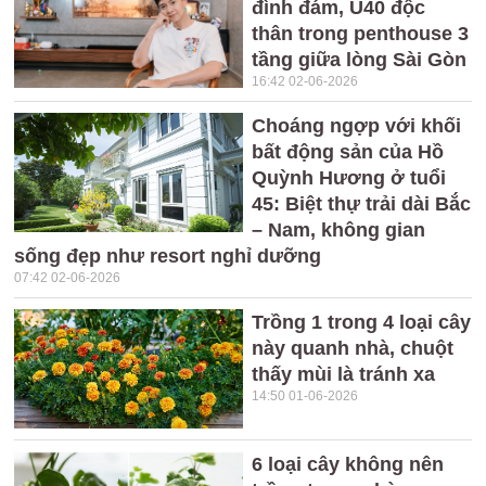
đình đám, U40 độc
thân trong penthouse 3
tầng giữa lòng Sài Gòn
16:42 02-06-2026
Choáng ngợp với khối
bất động sản của Hồ
Quỳnh Hương ở tuổi
45: Biệt thự trải dài Bắc
– Nam, không gian
sống đẹp như resort nghỉ dưỡng
07:42 02-06-2026
Trồng 1 trong 4 loại cây
này quanh nhà, chuột
thấy mùi là tránh xa
14:50 01-06-2026
6 loại cây không nên