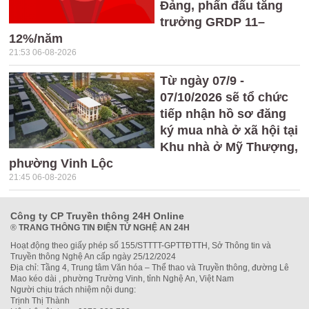
Đảng, phấn đấu tăng
trưởng GRDP 11–
12%/năm
21:53 06-08-2026
Từ ngày 07/9 -
07/10/2026 sẽ tổ chức
tiếp nhận hồ sơ đăng
ký mua nhà ở xã hội tại
Khu nhà ở Mỹ Thượng,
phường Vinh Lộc
21:45 06-08-2026
Công ty CP Truyền thông 24H Online
®
TRANG THÔNG TIN ĐIỆN TỬ NGHỆ AN 24H
Hoạt động theo giấy phép số 155/STTTT-GPTTĐTTH, Sở Thông tin và
Truyền thông Nghệ An cấp ngày 25/12/2024
Địa chỉ: Tầng 4, Trung tâm Văn hóa – Thể thao và Truyền thông, đường Lê
Mao kéo dài , phường Trường Vinh, tỉnh Nghệ An, Việt Nam
Người chịu trách nhiệm nội dung:
Trịnh Thị Thành