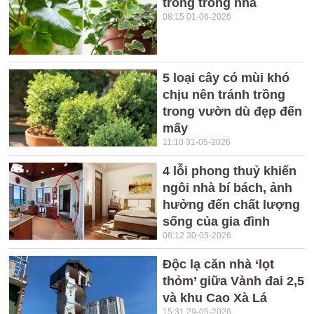
trồng trong nhà
08:15 01-06-2026
5 loại cây có mùi khó
chịu nên tránh trồng
trong vườn dù đẹp đến
mấy
11:10 31-05-2026
4 lỗi phong thuỷ khiến
ngôi nhà bí bách, ảnh
hưởng đến chất lượng
sống của gia đình
08:12 30-05-2026
Độc lạ căn nhà ‘lọt
thỏm’ giữa Vành đai 2,5
và khu Cao Xà Lá
15:31 29-05-2026