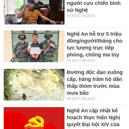
người cựu chiến binh
xứ Nghệ
05:42 07-08-2026
Nghệ An hỗ trợ 5 triệu
đồng/người/tháng cho
lực lượng trực tiếp
phòng, chống ma túy
05:38 07-08-2026
Đường độc đạo xuống
cấp, hàng trăm hộ dân
thấp thỏm trước mùa
mưa bão
05:36 07-08-2026
Nghệ An cập nhật kế
hoạch thực hiện Nghị
quyết Đại hội XIV của