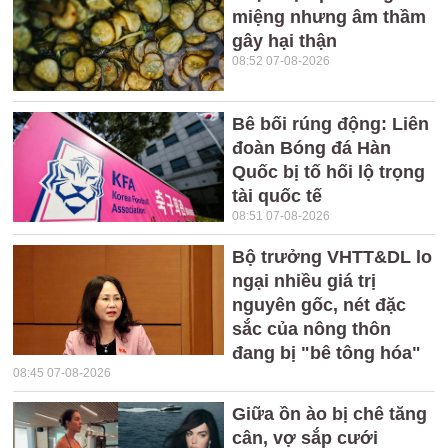
miệng nhưng âm thầm
gây hại thận
08:52 07-08-2026
Bê bối rúng động: Liên
đoàn Bóng đá Hàn
Quốc bị tố hối lộ trọng
tài quốc tế
08:51 07-08-2026
Bộ trưởng VHTT&DL lo
ngại nhiều giá trị
nguyên gốc, nét đặc
sắc của nông thôn
đang bị "bê tông hóa"
08:45 07-08-2026
Giữa ồn ào bị chê tăng
cân, vợ sắp cưới