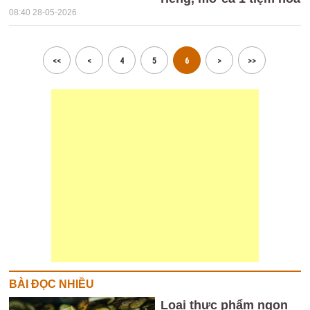
08:40 28-05-2026
<<
<
4
5
6
>
>>
BÀI ĐỌC NHIỀU
Loại thực phẩm ngon