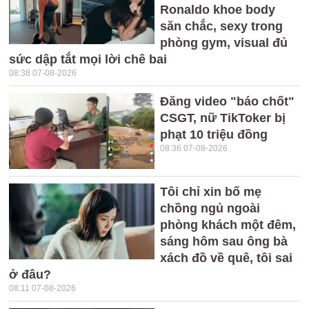
Ronaldo khoe body
săn chắc, sexy trong
phòng gym, visual đủ
sức dập tắt mọi lời chê bai
08:38 07-08-2026
Đăng video "báo chốt"
CSGT, nữ TikToker bị
phạt 10 triệu đồng
08:36 07-08-2026
Tôi chỉ xin bố mẹ
chồng ngủ ngoài
phòng khách một đêm,
sáng hôm sau ông bà
xách đồ về quê, tôi sai
ở đâu?
08:11 07-08-2026