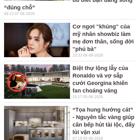
đủ biết bạn đang sống
“đúng chỗ”
09:13 07-06-2026
Cơ ngơi "khủng" của
mỹ nhân showbiz làm
mẹ đơn thân, sống đời
"phú bà"
10:33 06-06-2026
Biệt thự lộng lẫy của
Ronaldo và vợ sắp
cưới Georgina khiến
fan choáng váng
10:17 05-06-2026
“Tọa hung hướng cát”
- Nguyên tắc vàng giúp
căn bếp hút tài lộc, đẩy
lùi vận xui
07:19 05-06-2026