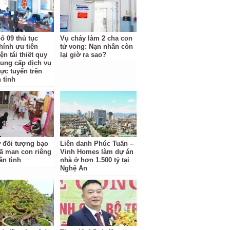
ố 09 thủ tục
Vụ cháy làm 2 cha con
hính ưu tiên
tử vong: Nạn nhân còn
ện tái thiết quy
lại giờ ra sao?
cung cấp dịch vụ
rực tuyến trên
 tỉnh
ữ đối tượng bạo
Liên danh Phúc Tuấn –
ã man con riêng
Vinh Homes làm dự án
ân tình
nhà ở hơn 1.500 tỷ tại
Nghệ An