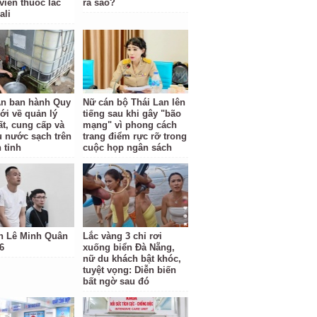
viên thuốc lắc
ra sao?
ali
n ban hành Quy
Nữ cán bộ Thái Lan lên
ới về quản lý
tiếng sau khi gây "bão
ất, cung cấp và
mạng" vì phong cách
hụ nước sạch trên
trang điểm rực rỡ trong
 tỉnh
cuộc họp ngân sách
h Lê Minh Quân
Lắc vàng 3 chỉ rơi
6
xuống biển Đà Nẵng,
nữ du khách bật khóc,
tuyệt vọng: Diễn biến
bất ngờ sau đó