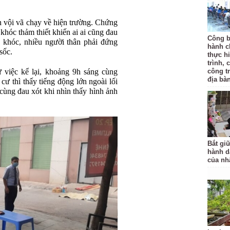
n vội vã chạy về hiện trường. Chứng
 khóc thảm thiết khiến ai ai cũng đau
Công b
 khóc, nhiều người thân phải đứng
hành c
sốc.
thực hi
trình, 
 việc kể lại, khoảng 9h sáng cùng
công t
địa bàn
cư thì thấy tiếng động lớn ngoài lối
 cùng đau xót khi nhìn thấy hình ảnh
Bắt gi
hành d
của nh