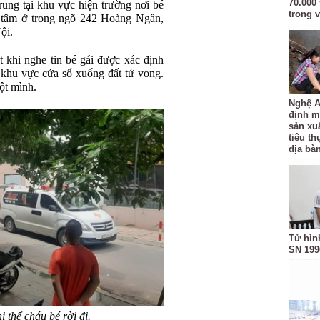
70.000 
rung tại khu vực hiện trường nơi bé
trong v
g tâm ở trong ngõ 242 Hoàng Ngân,
ội.
t khi nghe tin bé gái được xác định
ừ khu vực cửa sổ xuống đất tử vong.
ột mình.
Nghệ A
định m
sản xu
tiêu t
địa bàn
Tử hìn
SN 199
 thể cháu bé rời đi.