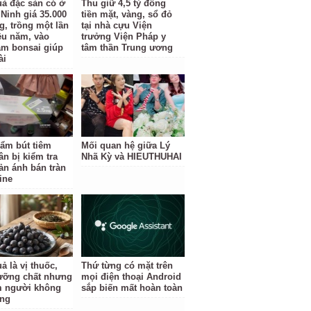
uả đặc sản có ở
Thu giữ 4,5 tỷ đồng
Ninh giá 35.000
tiền mặt, vàng, sổ đỏ
g, trồng một lần
tại nhà cựu Viện
ều năm, vào
trưởng Viện Pháp y
àm bonsai giúp
tâm thần Trung ương
ài
ẩm bút tiêm
Mối quan hệ giữa Lý
ân bị kiểm tra
Nhã Kỳ và HIEUTHUHAI
ản ánh bán tràn
ine
ả là vị thuốc,
Thứ từng có mặt trên
ưỡng chất nhưng
mọi điện thoại Android
 người không
sắp biến mất hoàn toàn
ùng