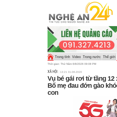
Trong tỉnh
Video
Trong nước
Thế giới
Thời gian:
Thứ Năm 6/8/2026 09:08 PM
XÃ HỘI
13:21 31-08-2020
Vụ bé gái rơi từ tầng 12
Bố mẹ đau đớn gào khóc 
con