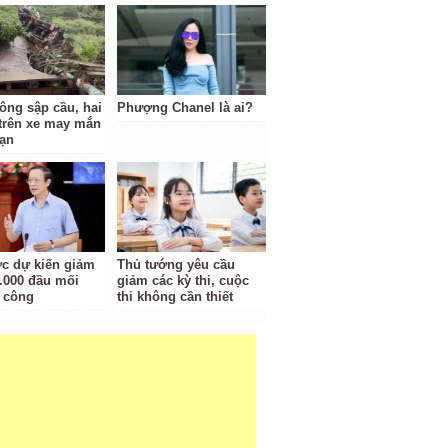
tông sập cầu, hai
Phượng Chanel là ai?
trên xe may mắn
nạn
c dự kiến giảm
Thủ tướng yêu cầu
.000 đầu mối
giảm các kỳ thi, cuộc
 công
thi không cần thiết