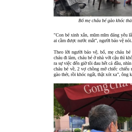
Bố mẹ cháu bé gào khóc thảm
"Con bé xinh xắn, mũm mĩm đáng yêu lắm
ai cầm được nước mắt”, người bảo vệ nói.
Theo lời người bảo vệ, bố, mẹ cháu bé
cháu đi làm, cháu bé ở nhà với cậu thì k
ra sự việc đến giờ tôi đau hết cả đầu, nh
cháu bé về, 2 vợ chồng mở chiếc chiếu 
gào thét, rồi khóc ngất, thật xót xa”, ông k