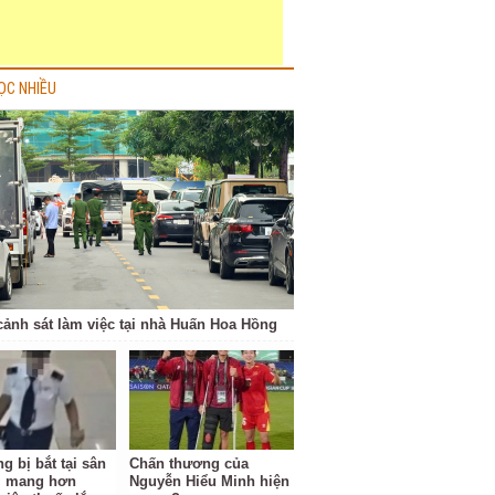
ỌC NHIỀU
cảnh sát làm việc tại nhà Huấn Hoa Hồng
g bị bắt tại sân
Chấn thương của
i mang hơn
Nguyễn Hiểu Minh hiện