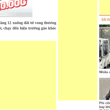
BÀI Đ
ở tầng 12 xuống đất tử vong thương
t, chạy đến hiện trường gào khóc
Nhiều 
Phi côn
bay kh