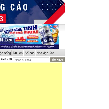
ộc sống
Du lịch
Số hóa
Nhà đẹp
Xe
8.928.730