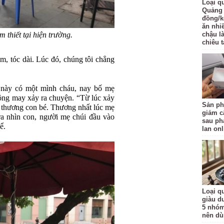
Loại q
Quảng 
đồng/k
ăn nhi
 thiết tại hiện trường.
chậu l
chiêu t
, tóc dài. Lúc đó, chúng tôi chẳng
 này có một mình cháu, nay bố mẹ
hông may xảy ra chuyện. “Từ lúc xảy
Sản ph
ìn thương con bé. Thương nhất lúc mẹ
giảm c
ra nhìn con, người mẹ chúi đầu vào
sau ph
ể.
lan onl
Loại qu
giàu d
5 nhóm
nên d