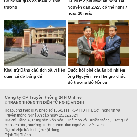
Bộ Ngoại giao có thêm 2 Thứ
Đề xuất 2 phương án nghỉ Tết
trưởng
Nguyên đán 2027, có thể nghỉ 7
hoặc 10 ngày
Khai trừ Đảng chủ tịch xã vì liên
Quốc hội phê chuẩn bổ nhiệm
quan cá độ bóng đá
ông Nguyễn Tiến Hải giữ chức
Bộ trưởng Bộ Nội vụ
Công ty CP Truyền thông 24H Online
®
TRANG THÔNG TIN ĐIỆN TỬ NGHỆ AN 24H
Hoạt động theo giấy phép số 155/STTTT-GPTTĐTTH, Sở Thông tin và
Truyền thông Nghệ An cấp ngày 25/12/2024
Địa chỉ: Tầng 4, Trung tâm Văn hóa – Thể thao và Truyền thông, đường Lê
Mao kéo dài , phường Trường Vinh, tỉnh Nghệ An, Việt Nam
Người chịu trách nhiệm nội dung:
Trịnh Thị Thành