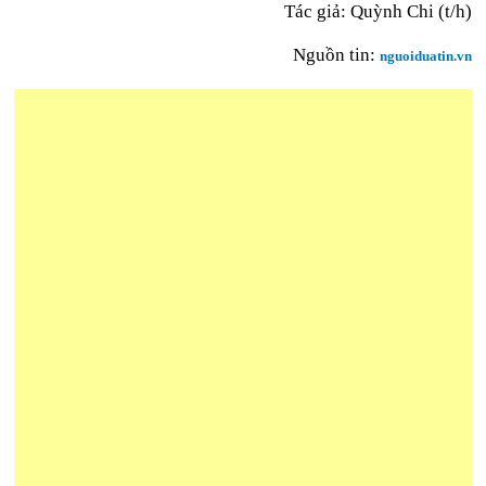
Tác giả: Quỳnh Chi (t/h)
Nguồn tin:
nguoiduatin.vn