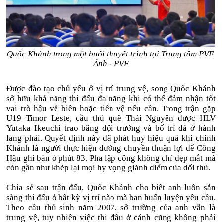
Quốc Khánh trong một buổi thuyết trình tại Trung tâm PVF.
Ảnh - PVF
Được đào tạo chủ yếu ở vị trí trung vệ, song Quốc Khánh
sở hữu khả năng thi đấu đa năng khi có thể đảm nhận tốt
vai trò hậu vệ biên hoặc tiền vệ nếu cần. Trong trận gặp
U19 Timor Leste, cầu thủ quê Thái Nguyên được HLV
Yutaka Ikeuchi trao băng đội trưởng và bố trí đá ở hành
lang phải. Quyết định này đã phát huy hiệu quả khi chính
Khánh là người thực hiện đường chuyền thuận lợi để Công
Hậu ghi bàn ở phút 83. Pha lập công không chỉ đẹp mắt mà
còn gần như khép lại mọi hy vọng giành điểm của đối thủ.
Chia sẻ sau trận đấu, Quốc Khánh cho biết anh luôn sẵn
sàng thi đấu ở bất kỳ vị trí nào mà ban huấn luyện yêu cầu.
Theo cầu thủ sinh năm 2007, sở trường của anh vẫn là
trung vệ, tuy nhiên việc thi đấu ở cánh cũng không phải