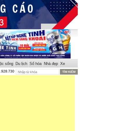
ộc sống
Du lịch
Số hóa
Nhà đẹp
Xe
8.928.730