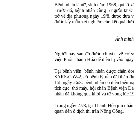
Bệnh nhân là nữ, sinh năm 1968, quê ở 
Trước đó, bệnh nhân cùng 5 người khác 
trở về địa phương ngày 19/8, được đưa v
được lấy mẫu xét nghiệm cho kết quả dư
Ảnh minh
Người này sau đó được chuyển về cơ sở
viện Phổi Thanh Hóa để điều trị vào ngày
Tại bệnh viện, bệnh nhân được chẩn đo
SARS-CoV-2, có bệnh lý nền đái tháo đườ
15h ngày 26/8, bệnh nhân có diễn biến nặ
tích cực, thở máy, hội chẩn Bệnh viện 
nhân đã không qua khỏi và tử vong lúc 1
Trong ngày 27/8, tại Thanh Hóa ghi nhậ
quan đến ổ dịch thị trấn Nông Cống.