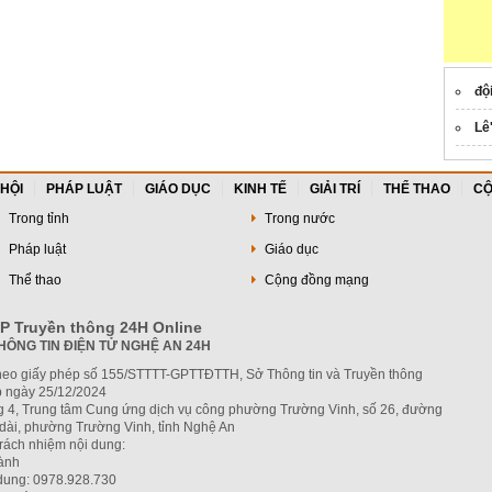
độ
Lê
 HỘI
PHÁP LUẬT
GIÁO DỤC
KINH TẾ
GIẢI TRÍ
THỂ THAO
CỘ
Trong tỉnh
Trong nước
Pháp luật
Giáo dục
Thể thao
Cộng đồng mạng
P Truyền thông 24H Online
HÔNG TIN ĐIỆN TỬ NGHỆ AN 24H
heo giấy phép số 155/STTTT-GPTTĐTTH, Sở Thông tin và Truyền thông
 ngày 25/12/2024
ng 4, Trung tâm Cung ứng dịch vụ công phường Trường Vinh, số 26, đường
dài, phường Trường Vinh, tỉnh Nghệ An
trách nhiệm nội dung:
hành
 dung: 0978.928.730