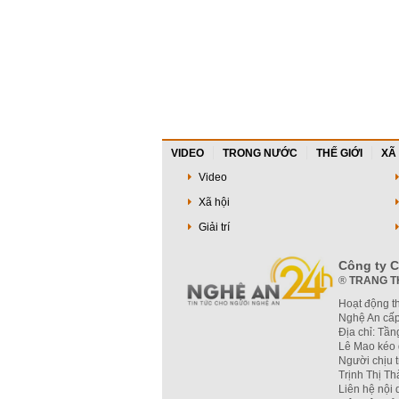
VIDEO
TRONG NƯỚC
THẾ GIỚI
XÃ
Video
Xã hội
Giải trí
Công ty C
®
TRANG T
Hoạt động t
Nghệ An cấp
Địa chỉ: Tầ
Lê Mao kéo 
Người chịu 
Trịnh Thị T
Liên hệ nội