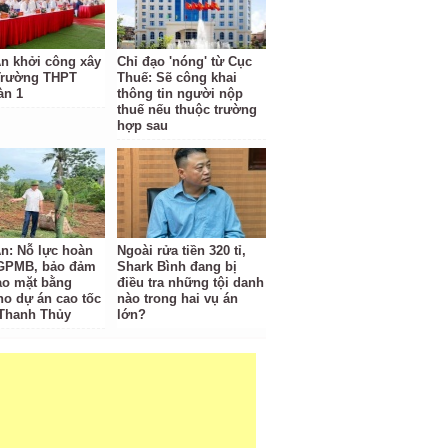
n khởi công xây
Chỉ đạo 'nóng' từ Cục
Trường THPT
Thuế: Sẽ công khai
àn 1
thông tin người nộp
thuế nếu thuộc trường
hợp sau
n: Nỗ lực hoàn
Ngoài rửa tiền 320 tỉ,
 GPMB, bảo đảm
Shark Bình đang bị
ao mặt bằng
điều tra những tội danh
ho dự án cao tốc
nào trong hai vụ án
 Thanh Thủy
lớn?