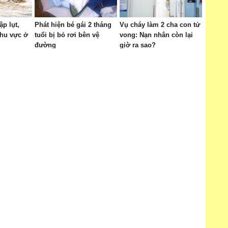
p lụt,
Phát hiện bé gái 2 tháng
Vụ cháy làm 2 cha con tử
khu vực ở
tuổi bị bỏ rơi bên vệ
vong: Nạn nhân còn lại
đường
giờ ra sao?