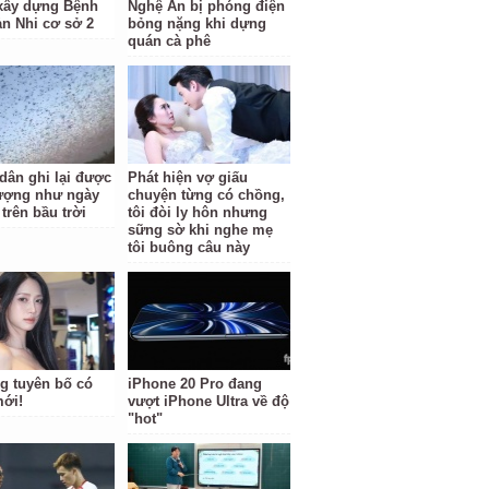
 xây dựng Bệnh
Nghệ An bị phóng điện
ản Nhi cơ sở 2
bỏng nặng khi dựng
quán cà phê
dân ghi lại được
Phát hiện vợ giấu
ượng như ngày
chuyện từng có chồng,
 trên bầu trời
tôi đòi ly hôn nhưng
sững sờ khi nghe mẹ
tôi buông câu này
g tuyên bố có
iPhone 20 Pro đang
mới!
vượt iPhone Ultra về độ
"hot"