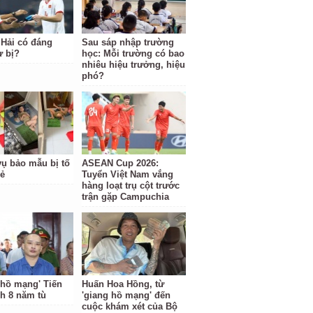
Hải có đáng
Sau sáp nhập trường
ự bị?
học: Mỗi trường có bao
nhiêu hiệu trưởng, hiệu
phó?
ụ bảo mẫu bị tố
ASEAN Cup 2026:
rẻ
Tuyển Việt Nam vắng
hàng loạt trụ cột trước
trận gặp Campuchia
 hồ mạng' Tiến
Huấn Hoa Hồng, từ
nh 8 năm tù
'giang hồ mạng' đến
cuộc khám xét của Bộ