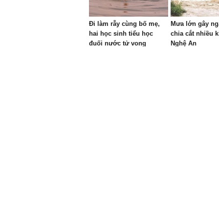
Đi làm rẫy cùng bố mẹ,
Mưa lớn gây ngậ
hai học sinh tiểu học
chia cắt nhiều 
đuối nước tử vong
Nghệ An