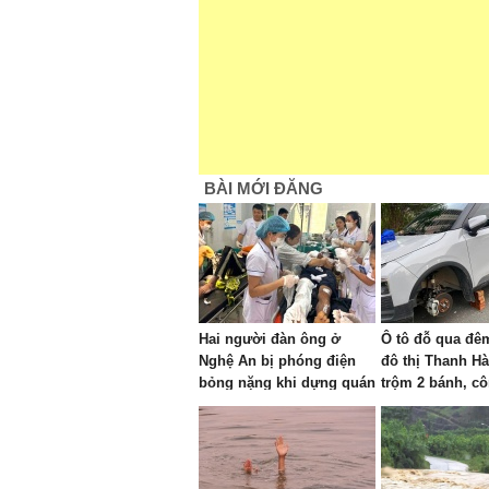
BÀI MỚI ĐĂNG
Hai người đàn ông ở
Ô tô đỗ qua đê
Nghệ An bị phóng điện
đô thị Thanh Hà
bỏng nặng khi dựng quán
trộm 2 bánh, c
cà phê
cuộc