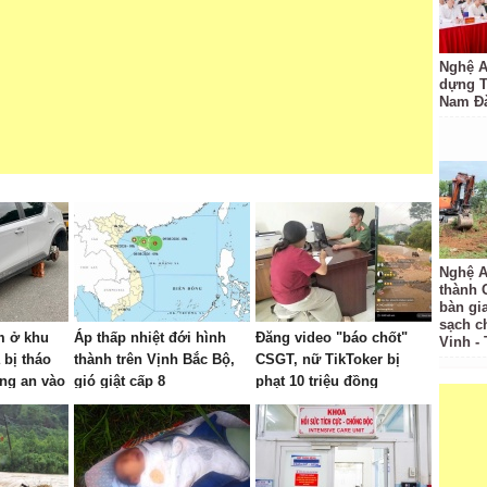
Nghệ A
dựng 
Nam Đ
Nghệ A
thành
bàn gi
sạch c
m ở khu
Áp thấp nhiệt đới hình
Đăng video "báo chốt"
Vinh -
 bị tháo
thành trên Vịnh Bắc Bộ,
CSGT, nữ TikToker bị
ông an vào
gió giật cấp 8
phạt 10 triệu đồng