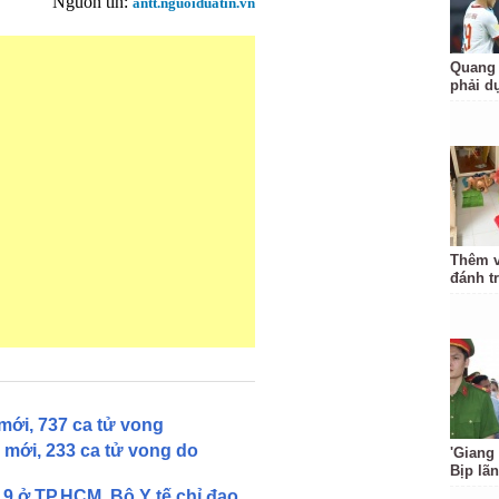
Nguồn tin:
antt.nguoiduatin.vn
Quang 
phải d
Thêm v
đánh t
mới, 737 ca tử vong
 mới, 233 ca tử vong do
'Giang
Bịp lã
9 ở TP.HCM, Bộ Y tế chỉ đạo