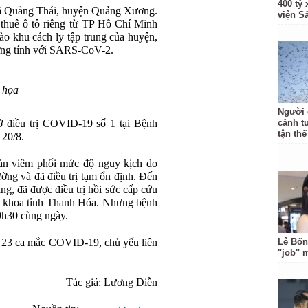
400 tỷ
xã Quảng Thái, huyện Quảng Xương.
viện S
thuê ô tô riêng từ TP Hồ Chí Minh
ào khu cách ly tập trung của huyện,
ơng tính với SARS-CoV-2.
 họa
Người 
 điều trị COVID-19 số 1 tại Bệnh
cảnh t
tận thế
 20/8.
án viêm phổi mức độ nguy kịch do
ng và đã điều trị tạm ổn định. Đến
ng, đã được điều trị hồi sức cấp cứu
Đa khoa tỉnh Thanh Hóa. Nhưng bệnh
9h30 cùng ngày.
n 23 ca mắc COVID-19, chủ yếu liên
Lê Bốn
"job" 
Tác giả: Lương Diễn