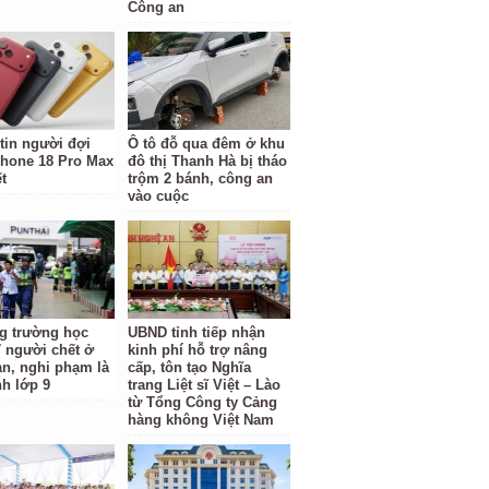
Công an
tin người đợi
Ô tô đỗ qua đêm ở khu
hone 18 Pro Max
đô thị Thanh Hà bị tháo
t
trộm 2 bánh, công an
vào cuộc
g trường học
UBND tỉnh tiếp nhận
7 người chết ở
kinh phí hỗ trợ nâng
an, nghi phạm là
cấp, tôn tạo Nghĩa
nh lớp 9
trang Liệt sĩ Việt – Lào
từ Tổng Công ty Cảng
hàng không Việt Nam