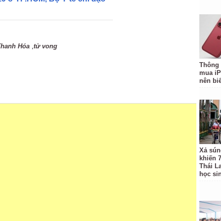
,
Thanh Hóa
tử vong
Thông 
mua iP
nên biế
Xả sún
khiến 
Thái L
học si